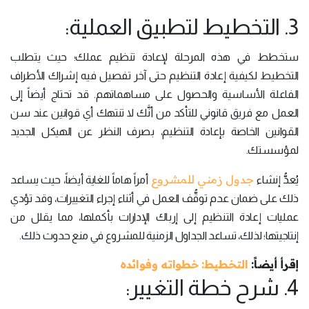
3. التخطيط لتطبيق العملية:
ستخطط في هذه المرحلة لإعادة تنظيم عملك؛ حيث يتطلب
التخطيط لكيفية إعادة التنظيم حتى آخر تفصيل فيه إشراك الأطراف
الفاعلة الأساسية والحصول على مساهماتهم. قد تحتاج أيضاً إلى
العمل مع فريق قانوني للتأكد من أنَّك لا تنتهك أي قوانين عند سن
القوانين الخاصة بإعادة التنظيم، بصرف النظر عن الهيكل الجديد
لمؤسستك.
جدول زمني للمشروع
يُعدُّ إنشاء
أمراً هاماً للغاية أيضاً، حيث يساعد
ذلك على ضمان عدم توقُّف العمل في أثناء إجراء التغييرات، وقد تؤدي
عمليات إعادة التنظيم إلى إرباك الإدارات بأكملها، مما يقلل من
إنتاجيتها؛ لذلك، تساعد الجداول الزمنية للمشروع في منع حدوث ذلك.
إقرأ أيضاً:
التخطيط: خطواته وفوائده
4. شرح خطة التغيير: