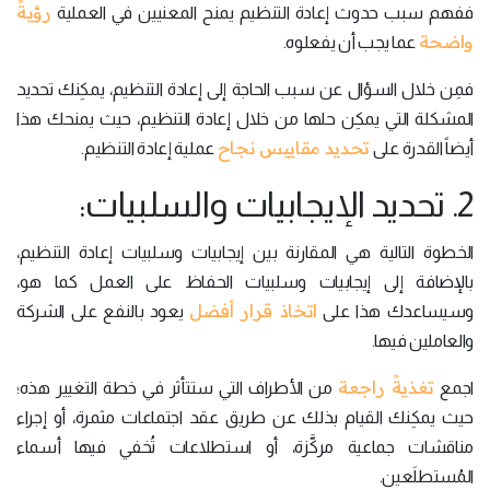
رؤيةً
ففهم سبب حدوث إعادة التنظيم يمنح المعنيين في العملية
واضحة
عما يجب أن يفعلوه.
فمِن خلال السؤال عن سبب الحاجة إلى إعادة التنظيم، يمكِنك تحديد
المشكلة التي يمكِن حلها من خلال إعادة التنظيم، حيث يمنحك هذا
تحديد مقاييس نجاح
أيضاً القدرة على
عملية إعادة التنظيم.
2. تحديد الإيجابيات والسلبيات:
الخطوة التالية هي المقارنة بين إيجابيات وسلبيات إعادة التنظيم،
بالإضافة إلى إيجابيات وسلبيات الحفاظ على العمل كما هو،
اتخاذ قرار أفضل
وسيساعدك هذا على
يعود بالنفع على الشركة
والعاملين فيها.
تغذيةً راجعة
اجمع
من الأطراف التي ستتأثر في خطة التغيير هذه؛
حيث يمكِنك القيام بذلك عن طريق عقد اجتماعات مثمرة، أو إجراء
مناقشات جماعية مركَّزة، أو استطلاعات تُخفي فيها أسماء
المُستطلَعين.