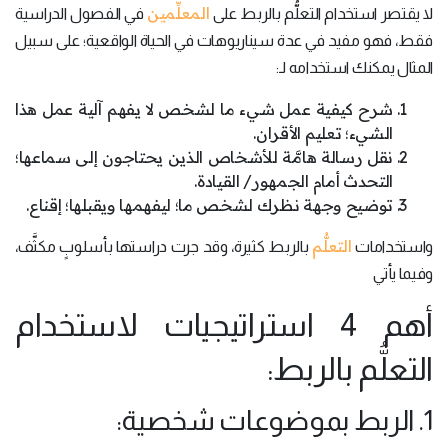
المعلِّمين
لا يقتصر استخدام التعلُّم بالربط على
في الفصول الدراسية
فقط، فهو مفيد في عدة سيناريوهات في الحياة الواقعية؛ على سبيل
المثال يمكنك استخدامه لـ:
شرح كيفية عمل شيء ما لشخص لا يفهم آلية عمل هذا
الشيء؛ تعليم الأقران.
نقل رسالة هامَّة للأشخاص الذين يحتاجون إلى سماعها؛
التحدث أمام الجمهور/ القيادة.
توضيح وجهة نظرك لشخص ما؛ ليفهمها ويقبلها؛ إقناع.
التعلُّم
واستخدامات
بالربط كثيرة، وقد جرت دراستها بأسلوبٍ مكثَّف،
وفيما يأتي
أهم 4 استراتيجيات لاستخدام
التعلُّم بالربط:
1. الربط بموضوعات شخصية: