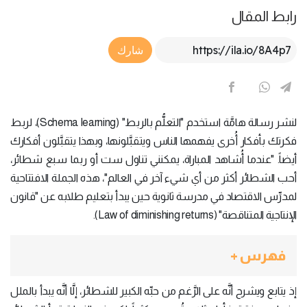
رابط المقال
Article Link
شارك
لنشر رسالة هامَّة استخدم "التعلُّم بالربط" (Schema learning)، لربط
فكرتك بأفكار أُخرى يفهمها الناس ويتقبَّلونها، وبهذا يتقبَّلون أفكارك
أيضاً. "عندما أُشاهد المباراة، يمكنني تناول ست أو ربما سبع شطائر،
أحب الشطائر أكثر من أي شيء آخر في العالم"، هذه الجملة الافتتاحية
لمدرِّس الاقتصاد في مدرسة ثانوية حين يبدأ بتعليم طلابه عن "قانون
الإنتاجية المتناقصة" (Law of diminishing returns).
فهرس +
إذ يتابع ويشرح أنَّه على الرَّغم من حبِّه الكبير للشطائر، إلَّا أنَّه يبدأ بالملل