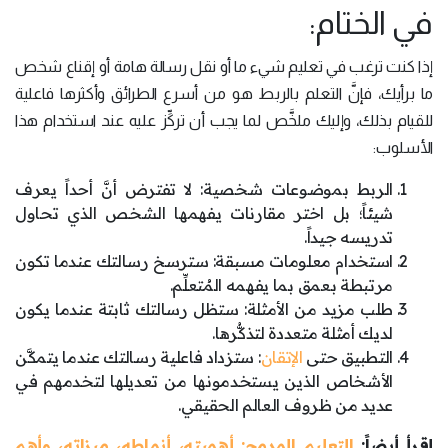
في الختام:
إذا كنت ترغب في تعليم شيء ما أو نقل رسالة هامة أو إقناع شخص
ما برأيك، فإنَّ التعلم بالربط هو من أسرع الطرائق وأكثرها فاعلية
للقيام بذلك، وإليك ملخَّص لما يجب أن تركِّز عليه عند استخدام هذا
الأسلوب:
الربط بموضوعات شخصية: لا تفترض أنَّ أحداً يعرف
شيئاً؛ بل اختر مقارنات يفهمها الشخص الذي تحاول
تدريسه جيداً.
استخدام معلومات مسبقة: سترسخ رسالتك عندما تكون
مرتبطة بعمق بما يفهمه المُتعلِّم.
طلب مزيد من الأمثلة: ستظل رسالتك ثابتة عندما يكون
لديك أمثلة متعددة لتذكُّرها.
التطبيق حتى
الإتقان
: ستزداد فاعلية رسالتك عندما يتمكَّن
الأشخاص الذين يستخدمونها من تعديلها لتخدمهم في
عديد من ظروف العالم الحقيقي.
إقرأ أيضاً:
التعليم المدمج: أهميته، أنماطه، ميزاته، وأهم