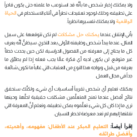
ولا يمكنك إخبار شخص ما بأنَّه قد استوعب ما علمته حتى يكون قادراً
الحياة
على تطبيقه؛ وذلك لوجود تعقيدات تطرأ في أثناء الاستخدام في
الواقعية
ولا يمكنك تفسيرها نظرياً.
يمكنك حل مشكلات
يأتي الإتقان عندما
لم تكن تتوقعها؛ على سبيل
المثال، عندما يبدأ شخص وظيفته الأولى بعد التخرج، سيظنُّ أنَّه يعرف
كل ما يحتاج إلى معرفته من الفصول الدراسية، لكن حين يحدث خطأ
غير متوقع، لن يكون لديه أي فكرة عمَّا يجب فعله إذا لم يطبِّق ما
يعرفه من قبل، ويواجه هذا النوع من العقبات التي غالباً ما تكون شائعة
جداً في مجال العمل.
يمكنك تعليم أي شخص تقريباً أساسيات أي شيء، ولكنَّك ستحقق
نتائج أفضل عندما تمنح المتعلِّمين مشكلات حقيقية لحلِّها، وحينها
ترى ما إذا كان كل شيء تعلَّموه يمكن تطبيقه، وتعلم أنَّ المعرفة التي
نقلتها إليهم لم تعد معرضة لخطر النسيان.
إقرأ أيضاً:
التعليم المبكر عند الأطفال: مفهومه، وأهميته،
وأفضل طرائقه