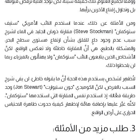
ووَفقاً لجميع العلوم، تلك حقيقة سيئة، لكن توجد أقلِّية ترفض قبولها؛
بل وتحاول إقناع الآخرين برأيها.
ومن الأمثلة عن ذلك، عندما استخدم النائب الأمريكي "ستيف
ستوكمان" (Steve Stockman) مقارنة ذوبان الجليد في الماء لشرح
سبب عدم وجود داعٍ للقلق بشأن ارتفاع مستوى سطح البحر،
والمشكلة بالطبع، هي أنَّ المقارنة خاطئة ولا تعكس الواقع، لكنَّ
الأشخاص الذين يتابعون النائب "ستوكمان" ولا يهتمُّون بالفيزياء، ربما
لن يلحظوا ذلك.
لتُظهِر لشخصٍ يستخدم هذه الحجة أنَّ ما يقوله خاطئ، لن يفي شرح
السبب بالغرض، لكنَّ الكوميدي "جون ستيوارت" (Jon Stewart) وجد
طريقة فعَّالة؛ إذ استخدم نفس المقارنة التي استخدمها "ستوكمان"،
لكنَّه غيَّر عليها بإضافة هامَّة لإظهار كيفية حدوث ظاهرة الاحتباس
الحراري على أرض الواقع.
3. طلب مزيد من الأمثلة: