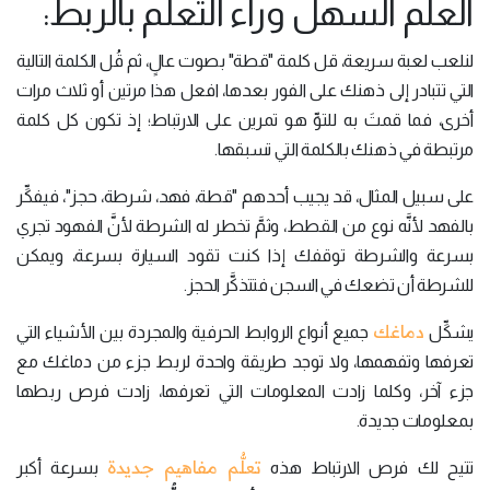
العلم السهل وراء التعلُّم بالربط:
لنلعب لعبة سريعة، قل كلمة "قطة" بصوت عالٍ، ثم قُل الكلمة التالية
التي تتبادر إلى ذهنك على الفور بعدها، افعل هذا مرتين أو ثلاث مرات
أخرى، فما قمتَ به للتوِّ هو تمرين على الارتباط؛ إذ تكون كل كلمة
مرتبطة في ذهنك بالكلمة التي تسبقها.
على سبيل المثال، قد يجيب أحدهم "قطة، فهد، شرطة، حجز"، فيفكِّر
بالفهد لأنَّه نوع من القطط، وثمَّ تخطر له الشرطة لأنَّ الفهود تجري
بسرعة والشرطة توقفك إذا كنت تقود السيارة بسرعة، ويمكن
للشرطة أن تضعك في السجن فتتذكَّر الحجز.
دماغك
يشكِّل
جميع أنواع الروابط الحرفية والمجردة بين الأشياء التي
تعرفها وتفهمها، ولا توجد طريقة واحدة لربط جزء من دماغك مع
جزء آخر، وكلما زادت المعلومات التي تعرفها، زادت فرص ربطها
بمعلومات جديدة.
تعلُّم مفاهيم جديدة
تتيح لك فرص الارتباط هذه
بسرعة أكبر