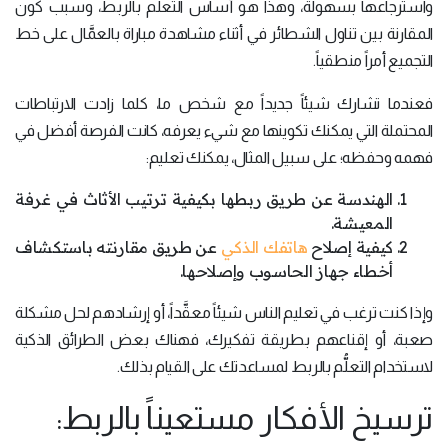
واسترجاعها بسهولة، وهذا هو أساس التعلُّم بالربط، وسبب كون
المقارنة بين تناول الشطائر في أثناء مشاهدة مباراة بالعمَّال على خط
التجميع أمراً منطقياً.
فعندما تشارك شيئاً جديداً مع شخص ما، كلما زادت الارتباطات
المحتملة التي يمكنك تكوينها مع شيء يعرفه، كانت الفرصة أفضل في
فهمه وحفظه؛ على سبيل المثال، يمكنك تعليم:
الهندسة عن طريق ربطها بكيفية ترتيب الأثاث في غرفة
المعيشة.
كيفية إصلاح
هاتفك الذكي
عن طريق مقارنته باستكشاف
أخطاء جهاز الحاسوب وإصلاحها.
وإذا كنت ترغب في تعليم الناس شيئاً معقَّداً، أو إرشادهم لحل مشكلة
صعبة، أو إقناعهم بطريقة تفكيرك، فهناك بعض الطرائق الذكية
لاستخدام التعلُّم بالربط لمساعدتك على القيام بذلك.
ترسيخ الأفكار مستعيناً بالربط: