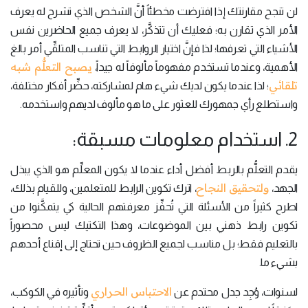
لن تنجح مقارنتك إذا افترضت مخطئاً أنَّ الشخص الذي تشرح له يعرف
الأمر الذي تقارن به؛ فعليك أن تتذكَّر، لا يعرف جميع الحاضرين نفس
الأشياء التي تعرفها؛ لذا فإنَّ اختيار الروابط التي تناسب المتلقِّي أمر بالغ
يصبح التعلُّم شبه
الأهمية، وعندما تستخدم مفهوماً مألوفاً له جيداً،
تلقائي
؛ لذا عندما يكون لديك شيء هام لمشاركته، حضِّر أفكار مختلفة،
واستطلع رأي جمهورك للعثور على ما هو مألوف لديهم واستخدمه.
2. استخدام معلومات مسبقة:
يقدم التعلُّم بالربط أفضل أداء عندما لا يكون المعلِّم هو الذي يبذل
ولتحقيق النجاح
الجهد،
، اترك تكوين الرابط للمتعلمين، وللقيام بذلك،
اطرح كثيراً من الأسئلة التي تُحفِّز معرفتهم الحالية كي يتمكَّنوا من
تكوين رابط ذهني بين الموضوعات، وهذا التكتيك ليس محصوراً
بالتعليم فقط؛ بل مناسب لجميع الظروف حين تحتاج إلى إقناع أحدهم
بشيء ما.
الاحتباس الحراري
لسنوات، وُجِد جدل محتدم عن
وتأثيره في الكوكب،