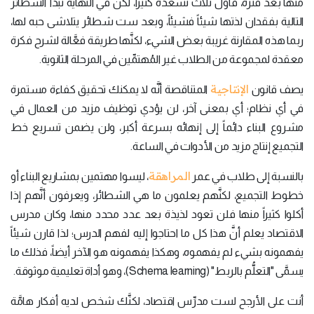
منها بعد فترة، فأول ثلاث تُسعده كثيراً، لكن في النهاية تبدأ الشطائر
التالية بفقدان لذتها شيئاً فشيئاً، وبعد ست شطائر يتلاشى حبه لها،
ربما هذه المقارنة غريبة بعض الشيء، لكنَّها طريقة فعَّالة لشرح فكرة
معقدة لمجموعة من الطلاب غير المُهتمِّين في المرحلة الثانوية.
الإنتاجية
يصف قانون
المتناقصة أنَّه لا يمكنك تحقيق كفاءة مستمرة
في أي نظام؛ أي بمعنى آخر، لن يؤدي توظيف مزيد من العمال في
مشروع البناء دائماً إلى إنهائه بسرعة أكبر، ولن يضمن تسريع خط
التجميع إنتاج مزيد من الأدوات في الساعة.
المراهقة
بالنسبة إلى طلاب في عمر
، ليسوا مهتمين بمشاريع البناء أو
خطوط التجميع، لكنَّهم يعلمون ما هي الشطائر، ويعرفون أنَّهم إذا
أكلوا كثيراً منها فلن تعود لذيذة بعد عدد محدد منها، وكان مدرس
الاقتصاد يعلم أنَّ هذا كل ما احتاجوا إليه لفهم الدرس؛ لذا قارن شيئاً
يفهمونه بشيء لم يفهموه، وهكذا يفهمونه هو الآخر أيضاً، فذلك ما
يسمَّى "التعلُّم بالربط" (Schema learning)، وهو أداة تعليمية موثوقة.
أنت على الأرجح لست مدرِّس اقتصاد، لكنَّك شخص لديه أفكار هامَّة