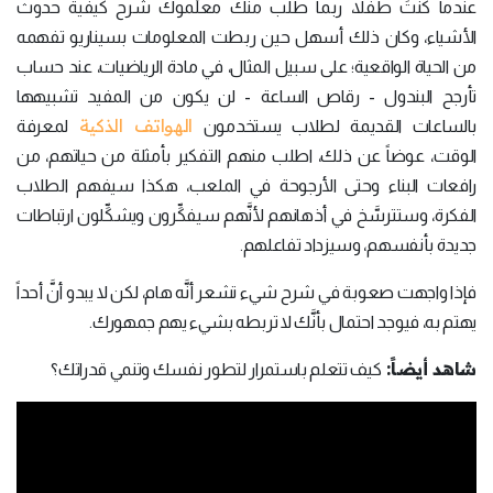
عندما كنتَ طفلاً، ربما طلب منك معلِّموك شرح كيفية حدوث
الأشياء، وكان ذلك أسهل حين ربطت المعلومات بسيناريو تفهمه
من الحياة الواقعية؛ على سبيل المثال، في مادة الرياضيات، عند حساب
تأرجح البندول - رقاص الساعة - لن يكون من المفيد تشبيهها
الهواتف الذكية
بالساعات القديمة لطلاب يستخدمون
لمعرفة
الوقت، عوضاً عن ذلك، اطلب منهم التفكير بأمثلة من حياتهم، من
رافعات البناء وحتى الأرجوحة في الملعب، هكذا سيفهم الطلاب
الفكرة، وستترسَّخ في أذهانهم لأنَّهم سيفكِّرون ويشكِّلون ارتباطات
جديدة بأنفسهم، وسيزداد تفاعلهم.
فإذا واجهت صعوبة في شرح شيء تشعر أنَّه هام، لكن لا يبدو أنَّ أحداً
يهتم به، فيوجد احتمال بأنَّك لا تربطه بشيء يهم جمهورك.
شاهد أيضاً:
كيف تتعلم باستمرار لتطور نفسك وتنمي قدراتك؟