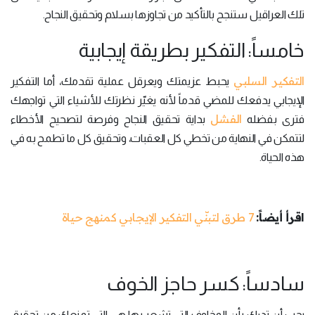
تلك العراقيل ستنجح بالتأكيد من تجاوزها بسلام وتحقيق النجاح.
خامساً: التفكير بطريقة إيجابية
التفكير السلبي
يحبط عزيمتك ويعرقل عملية تقدمك، أما التفكير
الإيجابي يدفعك للمضي قدماً لأنه يغيّر نظرتك للأشياء التي تواجهك
الفشل
فترى بفضله
بداية تحقيق النجاح وفرصة لتصحيح الأخطاء
لتتمكن في النهاية من تخطي كل العقبات، وتحقيق كل ما تطمح به في
هذه الحياة.
اقرأ أيضاً:
7 طرق لتبنّي التفكير الإيجابي كمنهج حياة
سادساً: كسر حاجز الخوف
يجب أن تدرك بأن المخاوف التي تشعر بها هي التي تمنعك من تحقيق