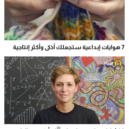
7 هوايات إبداعية ستجعلك أذكى وأكثر إنتاجية