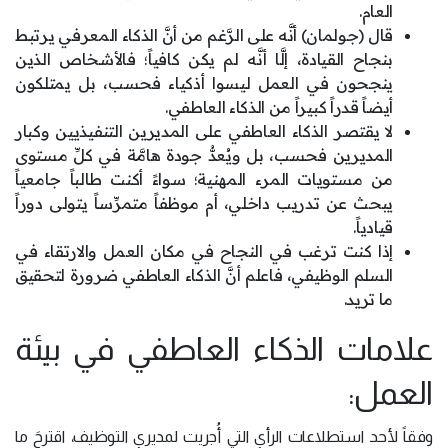
العام.
قال (جولمان) أنَّه على الرَّغم من أنَّ الذكاء المعرفي يرتبط
بنجاح القيادة، إلَّا أنَّه لم يكن كافياً؛ فالأشخاص الذين
ينجحون في العمل ليسوا أذكياء فحسب، بل يمتلكون
أيضاً قدراً كبيراً من الذكاء العاطفي.
لا يقتصر الذكاء العاطفي على المديرين التنفيذيين وكبار
المديرين فحسب، بل ويُعدُّ جودة هامَّة في كلِّ مستوى
من مستويات المرء المهنية؛ سواءً أكنت طالباً جامعياً
يبحث عن تدريب داخلي، أم موظفاً متمرِّساً يتولى دوراً
قيادياً.
إذا كنت ترغب في النجاح في مكان العمل والارتقاء في
السلم الوظيفي، فاعلم أنَّ الذكاء العاطفي ضرورة لتحقيق
ما تريد.
علامات الذكاء العاطفي في بيئة
العمل:
وفقاً لأحد استطلاعات الرأي التي أُجرِيت لمديري التوظيف، اقترحَ ما