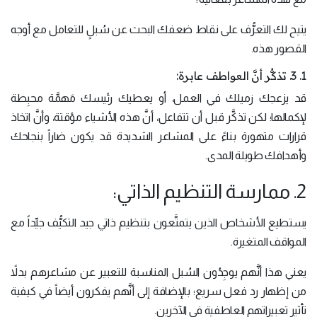
يتيح لك التعرُّف على نقاط ضعفك البحث عن سُبلٍ للتعامل مع أوجه
القصور هذه.
1. 3. تذكُّر أنَّ العواطف عابرة:
قد يزعجك زميلك في العمل، أو يعطيك رئيسك مَهمَّة محبِطة
لإكمالها؛ لكن تذكَّر قبل أن تتفاعل، أنَّ هذه الأشياء مؤقتة، وأنَّ اتخاذ
قرارات متهورة بناءً على المشاعر الشديدة قد يكون ضاراً بنجاحك
وأهدافك طويلة المدى.
2. ممارسة التنظيم الذاتي:
يستطيع الأشخاص الذين يتمتَّعون بتنظيم ذاتي جيد التكيُّف جيِّداً مع
المواقف المتغيرة.
يعني هذا أنَّهم يوجِدُون السُبل المناسبة للتعبير عن مشاعرهم بدلاً
من إظهار رد فعل سريع؛ بالإضافة إلى أنَّهم يفكرون أيضاً في كيفية
تأثير تعبيراتهم العاطفية في الآخرين.