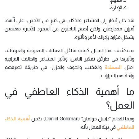
الفهم.
الإدارة.
لقد كان يُنظَر إلى المشاعر والذكاء -في كثيرٍ من الأحيان- على أنَّهما
أمران متعارضان، ولكن أصبح الباحثون في العقود الأخيرة مهتمين
بشكلٍ متزايد بإدراك الأمر وتأثيره.
يستكشف هذا المجال كيفية تفاعُل العمليات المعرفية والعواطف
وتأثيرها في طرائق تفكير الناس، وتأثير المشاعر والحالات المزاجية
السعادة
-مثل
والغضب والخوف والحزن- في طريقة تصرفهم
واتخاذهم القرارات.
ما أهمية الذكاء العاطفي في
العمل؟
أهمية الذكاء
وفقا للعالم "دانييل جولمان" (Daniel Goleman) تكمن
العاطفي
في بيئة العمل بأنه: