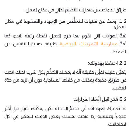
طرائق لبدء تحسين مهارات التنظيم الذاتي في مكان العمل:
2. 1. ابحث عن تقنيات للتخلُّص من الإجهاد والضغوط في مكان
العمل:
تُعدُّ الهوايات التي تقوم بها خارج العمل نقطة رائعة للبدء؛ كما
ممارسة التمرينات الرياضية
تُعدُّ
طريقة صحية للتنفيس عن
الضغط.
2. 2. احتفظ بهدوئك:
يتعيَّن عليك تقبُّل حقيقة أنَّه لا يمكنك التحكُّم بكلِّ شيء؛ لذلك، ابحث
عن طرائق مفيدة يمكنك من خلالها الاستجابة دون أن تزيد من حدِّة
الغضب.
2. 3. فكِّر قبل اتِّخاذ القرارات:
قد تغمرك العواطف في خضمِّ اللحظة، لكن يمكنك اختيار خيارٍ أكثر
هدوءاً وعقلانية إذا منحت نفسك بعض الوقت للتفكير في كلِّ
الاحتمالات.