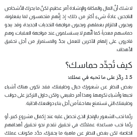
لا شك أنَّ المال والمكانة والإشادة أمر عظيم، لكنَّ ما يحرك الأشخاص
الناجحين عادةً شيء أكثر من ذلك؛ إذ إنَّهم متحمسون لما يفعلونه،
ويحبون الالتزام بعملهم، ويحبون مواجهة التحديات الجديدة، وقد يبدو
حماسهم معدياً؛ كما أنَّهم لا يستسلمون عند مواجهة العقبات، وهم
قادرون على إلهام الآخرين للعمل بجدِّ والاستمرار من أجل تحقيق
الأهداف.
كيف تُجدِّد حماسك؟
5. 1. ركِّز على ما تحبه في عملك:
بغض النظر عن شعورك حيال وظيفتك، فقد تكون هناك أشياء
تحبها وأشياء تكرهها، وهذا أمر طبيعي؛ ولكن حاول التركيز على جوانب
وظيفتك التي تستمتع بها حقاً من أجل بناء دوافعك الذاتية.
ربَّما تحب الشعور بالإنجاز الذي تحصل عليه عند إكمال مشروع كبير، أو
ربَّما تحب مساعدة عملائك في تحقيق تقدم نحو تحقيق أهدافهم
الخاصة؛ لكن بغض النظر عن ماهية ما يحفزك، حدِّد مكونات عملك