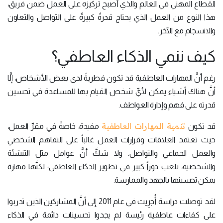
القطاع المهني في العالم والذي أصبح تركيزه على العمل ضمن فريق،
هذا النوع من العمل الذي يحتاج قدرةً كبيرةً على التواصل والتعاون
والانسجام مع الآخر.
كيف ننمي الذكاء العاطفي؟
رغم أنَّ المهارات العاطفية قد تكون فطريةً لدى بعض الأشخاص، إلَّا
أنَّ هناك أشياء يمكن لأيِّ شخص القيام بها للمساعدة في تحسين
قدرته على فهم وإدارة العواطف.
تنمية المهارات العاطفية
قد تكون
مفيدة، خاصةً في مقرِّ العمل،
حيث تعتمد العلاقات وقرارات العمل غالباً على التفاهم الشخصي
والعمل الجماعي والتواصل. ولا شكَّ أنَّ عوامل مثل التنشئة
والشخصية، تلعب دوراً كبير في تطوير الذكاء العاطفي؛ لكنَّها مهارة
يمكن تحسينها بالجهد والممارسة.
لقد توصلت دراسة أُجرِيت في عام 2011 إلى أنَّ المشاركين الذين تدربوا
على كفاءات عاطفية رئيسة لم يجدوا تحسينات دائمة في الذكاء