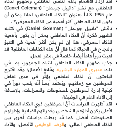
لقد ازداد الاهتمام بعلم النفس العاطفي ومفهوم الذكاء
العاطفي مع نشر "دانييل جولمان" (Daniel Goleman)
عام 1995 كتاباً بعنوان "الذكاء العاطفي: لماذا يمكن أن
يكون الذكاء العاطفي أكثر أهمية من الذكاء المعرفي؟".
ناقش "دانييل جولمان" (Daniel Goleman) في كتابه
الشهير فكرة أنَّ الذكاء العاطفي يمكن أن يكون بأهمية
الذكاء المعرفي، هذا إن لم يكن أكثرَ أهمية في التنبؤ
بالنجاح في الحياة؛ كما قال أنَّ هذه الكفاءات العاطفية قد
لعبت دوراً هاماً أيضاً، خاصةً في مقر العمل.
جذب مفهوم الذكاء العاطفي انتباه الجمهور، بما في
ذلك
مديري الموارد البشرية
وقادة الأعمال؛ وقد اقترح
الباحثون أنَّ الذكاء العاطفي يؤثِّر في مدى تفاعل
الموظفين مع زملائهم، ويُعتقَد أيضاً أنَّه يلعب دوراً في
كيفية إدارة الموظفين للضغوطات والصراعات، بالإضافة
إلى الأداء العام في الوظيفة.
لقد أظهرت الدراسات أنَّ الموظفين ذوي الذكاء العاطفي
الأعلى يكون أداؤهم الشخصي وقدراتهم القيادية وإدارتهم
للضغوطات أفضل؛ كما قد ربطت دراسات أخرى بين
الذكاء العاطفي العالي، و
الرضا الوظيفي
الأفضل، والأداء