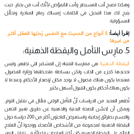
وهكذا تصبح أنت المسيطر وأنت المُفوَّض لأنَّك أنت مَن يختار، حيث
يتيح لك هذا التبديل في الكلمات إمساك زمام المبادرة وتحمُّل
المسؤولية.
إقرأ أيضاً:
5 أنواع من الحديث مع النفس يُحبِّها العقل أكثر
من غيرها
5. مارِس التأمل واليقظة الذهنية:
اليقظة الذهنية
هي ممارسة الانتباه إلى المشاعر التي تظهر، وليس
تحديدها كجزء من الذات ولكن ببساطة ملاحظتها وإثارة الفضول،
فعندما يكون هناك فضول، لا يوجد مكان لإصدار الأحكام، وعندما لا
يكون هناك أحكام، يكون القبول أسهل بكثير.
تُظهر العديد من الدراسات أنَّ التأمل الواعي فعَّال في تقليل التوتر،
ويمكِن أن يُحسِّن الصحة البدنية والذهنية عن طريق تغيير الذهن
والجسم بطرائق إيجابية، واستعرضَ الباحثون أكثر من 200 دراسة حول
اليقظة الذهنية لمجموعة من الأشخاص الأصحاء ووجدوا أنَّ العلاج
القائم على اليقظة الذهنية كان أكثر العلاجات فاعليَّةً في تقليل التوتر