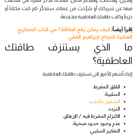
والحزن، والاكتئاب، وانعدام الأمن، فعندما تتذكر الفترة التي انفصلتَ
فيها عن شريكك أو سُرِّحتَ من عملك، ستتذكَّر كم كنتَ مكتئباً أو
حزيناً وكانت طاقتك العاطفية منخفضةً.
إقرأ أيضاً:
كيف يمكن رفع الطاقة؟ من كتاب المفاتيح
العشرة للنجاح لإبراهيم الفقي
ما الذي يستنزف طاقتك
العاطفية؟
إليك أشهر الأمور التي تستنزف طاقتك العاطفية:
القلق المفرط.
السلبية.
الشعور بالذنب
.
التردد.
الالتزام المفرط فيه / الإرهاق.
عدم وجود حدود صحية.
التفكير السلبي.