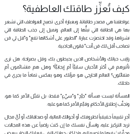
كيف تُعزِّز طاقتك العاطفية؟
عواطفنا هي مصدر طاقاتنا، وبعبارة أخرى: تصبح العواطف التي نشعر
بها هي الطاقة التي نبثُّها إلى العالم، ونميل إلى جذب الطاقة التي
نشرناها، وقد اختصرَت عبارتا: "الطيور على أشكالها تقع" و"قل لي مَن
تصاحب أقل لك مَن أنت" قانون الجاذبية.
راقِب حياتك والأشخاص الذين يحيطون بك، وقل بصراحة: هل ترى
تأثيرهم في أكثر الأحيان سلبيَّاً أم إيجابيَّاً؟ وهل هم متشائمون أم
متفائلون؟ العالم الخارجي هو مرآتك، وهو يعكس تماماً ما يجري في
داخلك.
المسألة ليست مسألة "جيِّدٍ" و"سيِّءٍ" فقط؛ بل تقبَّل الأمر كما هو،
وتجنَّب إطلاق الأحكام، وقيِّم الأمر كما هو عليه.
أجرِ تقييماً حقيقياً لظروفك، أو أحوالك المالية، أو صداقاتك، أو أيِّ مجال
تريد التركيز عليه، واسأل نفسك ما إن كنتَ راضياً عن هذه المجالات
وحقَّقتَ فيها ما تصبو إليه، وإذا كان جوابك النفي، فعليك النظر ببعض