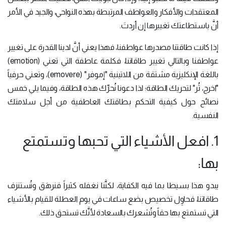
المعتقدات والأفكار والعواطف المرتبطة بهذه النواحي، والجيد في الأمر
أنَّ باستطاعتك تغييرها إن أردتَ.
إذا كانت طاقتنا مصدرها عواطفنا، فهذا يعني أنَّ لدينا القدرة على تغيير
عواطفنا وبالتالي تغيير طاقاتنا، فكلمة عاطفة التي تعني (emotion)
باللغة الإنكليزية مشتقة من اللاتينية "إموفر" (emovere)، وتعني حرفياً
"اخرج، ثُر" لتحريك الطاقة؛ لذا دعونا نُحرِّك هذه الطاقة، وفيما يلي خمس
نصائح حول كيفية التحكم بطاقتك العاطفية من أجل سلامتك
النفسية.
1. افعل الأشياء التي تحبها وتستمتع
بها:
يبدو هذا بسيطا بما فيه الكفاية، لكنَّنا نغفله كثيراً فنرهَق وتُستنزف
طاقاتنا، فحاوِل تخصيص بضع ساعات في يوم العطلة للقيام بالأشياء
التي تستمتع بها حقاً وتُشعرك بالسعادة لأنَّك تستحق ذلك.