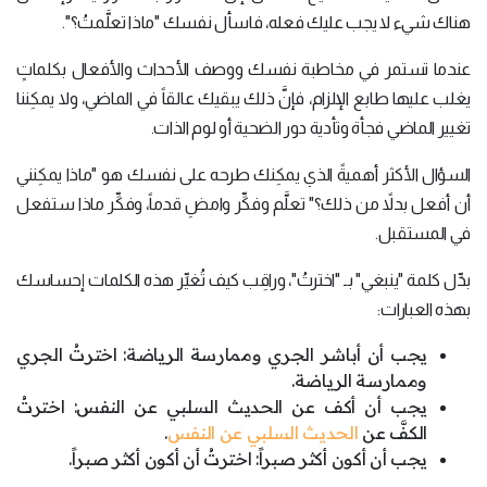
هناك شيء لا يجب عليك فعله، فاسأل نفسك "ماذا تعلَّمتُ؟".
عندما تستمر في مخاطبة نفسك ووصف الأحداث والأفعال بكلماتٍ
يغلب عليها طابع الإلزام، فإنَّ ذلك يبقيك عالقاً في الماضي، ولا يمكِننا
تغيير الماضي فجأة وتأدية دور الضحية أو لوم الذات.
السؤال الأكثر أهميةً الذي يمكِنك طرحه على نفسك هو "ماذا يمكِنني
أن أفعل بدلاً من ذلك؟" تعلَّم وفكِّر وامضِ قدماً، وفكِّر ماذا ستفعل
في المستقبل.
بدِّل كلمة "ينبغي" بـ "اخترتُ"، وراقِب كيف تُغيِّر هذه الكلمات إحساسك
بهذه العبارات:
يجب أن أباشر الجري وممارسة الرياضة: اخترتُ الجري
وممارسة الرياضة.
يجب أن أكف عن الحديث السلبي عن النفس: اخترتُ
الكفَّ عن
الحديث السلبي عن النفس
.
يجب أن أكون أكثر صبراً: اخترتُ أن أكون أكثر صبراً.