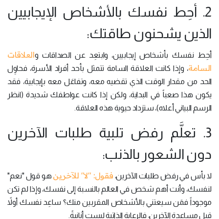
2. أحِط نفسك بالأشخاص الإيجابيين
الذين يشحنون طاقتك:
العلاقات
أحِط نفسك بأشخاص إيجابيين، وابتعِد عن الصداقات و
السامة
، وإذا كانت العلاقة السامة تتمثل بأحد أفراد الأسرة، فحاوِل
الحد من مقدار الوقت الذي تقضيه معه، وتفاعَل معه بإيجابية، فقد
يكون هذا صعباً في البداية، ولكن إذا كانت عواطفك شديدة (انظر
الرسم البياني أعلاه)، ستزداد حيوية هذه العلاقة.
3. تعلَّم رفض تلبية طلبات الآخرين
دون الشعور بالذنب:
فقول: "لا" للآخرين
لا بأس في رفض طلبات الآخرين،
هو قول "نعم"
لنفسك، وأنت أهم شخص في العالم بالنسبة إلى نفسك، وإذا لم تكن
موجوداً فمَن سيعتني بالأشخاص المقربين منك؟ ساعِد نفسك أولاً
قبل مساعدة الآخرين، فالرعاية الذاتية ليست أنانيةً.