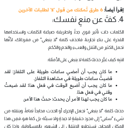
إقرأ أيضاً:
6 طرق تُمكنك من قول 'لا' لطلبات الآخرين
4. كفَّ عن منعِ نفسك:
الكلمات ذات تأثير قوي جداً، ولطريقة صياغة الكلمات واستخدامها
القدرة على بناء تجاربنا، فاحذف كلمة "لا ينبغي" من مفرداتك، لأنَّها
تحمل الكثير من الثقل والعبء والندم والحُكم.
انتبِه كيف غيَّر حذفُ كلمة لا ينبغي على الأمثلة:
ما كان يجب أن أمضي ساعات طويلة على التلفاز: لقد
قضيتُ ساعات طويلة في مشاهدة التلفاز.
ما كان يجب أن أضيع الوقت في فعلِ هذا: لقد ضيعتُ
وقتي في فعلِ هذا.
ما كان يجب لهذا الأمر أن يحدث: حدثَ هذا الأمر.
حذفُ كلمة "لا ينبغي" تجعل الإجراء أو الحدث محايداً تماماً، وينقله من
شيء "سلبي" إلى مجرد حقيقةٍ لا جيدةٍ ولا سيئة؛ بل كما هو، فمِن هذا
المكان المحايد، تستطيع الانتقال إلى الشعور بالمسؤولية، وإذا كان