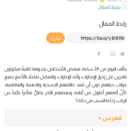
حفظ المقال
رابط المقال
Article Link
شارك
يتألف اليوم من 24 ساعة، فبعض الأشخاص يجدونها كافيةً فيكونون
قادرين على إحراز الإنجازات، وأخذ الإجازات، والتفاعل تفاعلاً تامَّاً مع جميع
جوانب حياتهم دون أن تَنفد طاقتهم الجسدية والذهنية والعاطفية،
كأنَّ أيامهم أطول من أيامنا، وبعضهم الآخر يظلُّ متأخراً دائماً عن
الركب، إذاً ما السبب في ذلك؟
فهرس +