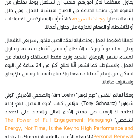
يحاول معظمنا تدبُّر أمورهم، فنحب أن نستهل يومنا بفنجان من
القهوة الذي يمنحنا الطاقة في الصباح لمباشرة العمل. وفي ظل
الوجبات السريعة
انشغالنا، نختار
كيلا نُفوِّت المشاركة في الاجتماعات،
أو الأنشطة، أو المهام المُدرَجة على جداول أعمالنا.
تجعلنا ضغوط العمل ومتطلباته نفقد الصبر، فنكون سريعي الانفعال
وعلى عجلة دوماً ونرتكب الأخطاء أو ننسى أشياء بسيطة، وبحلول
المساء، نشعر بالإرهاق الشديد ونريد فقط الاستلقاء والابتعاد عن
العمل والاسترخاء، كما نشعر أنَّنا نحتاج أكثر من 24 ساعة في اليوم
لنتمكن من إتمام أعمالنا جميعها والاعتناء بأنفسنا، ونحس بالإرهاق
واستنزاف طاقاتنا.
وفقاً لعالِم النفس "جيم لوهر" (Jim Loehr) والصحفي الأمريكي "توني
شوارتز" (Tony Schwartz)، مؤلفي كتاب "قوة التفاعل التام: إدارة
الطاقة لا الوقت هي مفتاح الأداء العالي والتجديد على الصعيد
The Power of Full Engagement: Managing
الشخصي" (
Energy, Not Time, Is the Key to High Performance and
Personal Renewal
)، لا يتعلق الأمر في الواقع بإدارة وقتك؛ بل بإدارة