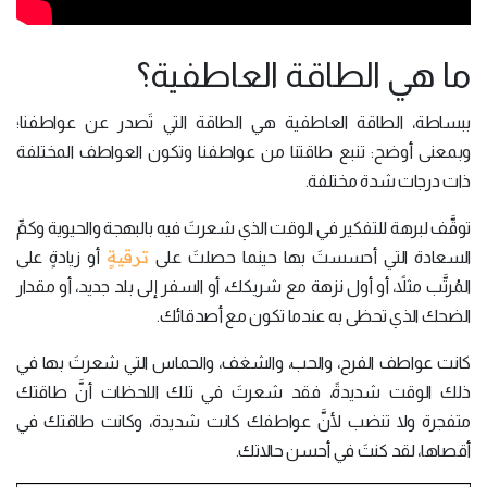
ما هي الطاقة العاطفية؟
ببساطة، الطاقة العاطفية هي الطاقة التي تَصدر عن عواطفنا؛
وبمعنى أوضح: تنبع طاقتنا من عواطفنا وتكون العواطف المختلفة
ذات درجات شدة مختلفة.
توقَّف لبرهة للتفكير في الوقت الذي شعرتَ فيه بالبهجة والحيوية وكمِّ
ترقيةٍ
السعادة التي أحسستَ بها حينما حصلتَ على
أو زيادةٍ على
المُرتَّب مثلاً، أو أول نزهة مع شريكك، أو السفر إلى بلد جديد، أو مقدار
الضحك الذي تحظى به عندما تكون مع أصدقائك.
كانت عواطف الفرح، والحب، والشغف، والحماس التي شعرتَ بها في
ذلك الوقت شديدةً، فقد شعرتَ في تلك اللحظات أنَّ طاقتك
متفجرة ولا تنضب لأنَّ عواطفك كانت شديدة، وكانت طاقتك في
أقصاها، لقد كنتَ في أحسن حالاتك.