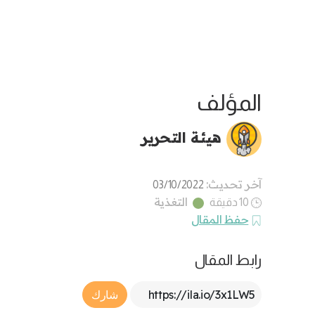
المؤلف
هيئة التحرير
آخر تحديث:
03/10/2022
التغذية
10 دقيقة
حفظ المقال
رابط المقال
Article Link
شارك