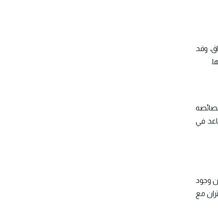
اق، وقد
خصائصه
اعد في
ن وجود
تران مع