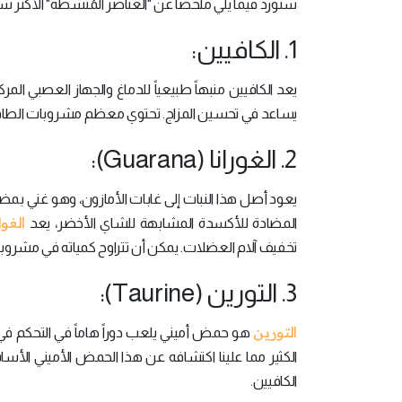
سنورد فيما يلي ملخصاً عن "العناصر المُنشِّطة" الأكث
1. الكافيين:
يعد الكافيين منبهاً طبيعياً للدماغ والجهاز العصبي المر
يساعد في تحسين المزاج. تحتوي معظم مشروبات الطاقة على حوالي 70 إلى 400 ميللي غراماً من الكافيين في ك
2. الغورانا (Guarana):
يعود أصل هذا النبات إلى غابات الأمازون، وهو غني بمض
الغوا
المضادة للأكسدة المشابهة للشاي الأخضر، يعد
تخفيف آلام العضلات. يمكن أن تتراوح كمياته في مشروبات الطاقة من 1.4 ميللي غرام
3. التورين (Taurine):
التورين
هو حمض أميني يلعب دوراً هاماً في التحكم في 
الكثير مما علينا اكتشافه عن هذا الحمض الأميني الأساسي
الكافيين.