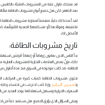
قد يمنحك تناول علبة من المشروبات المليئة بالكافيين ال
بعد الظهر؛ لكن هل جميع أنواع مشروبات الطاقة فعَّا
لقد أعددنا لك دليلاً متعمقاً لمقارنة مشروبات الطاقة 
فاعليتها، وفوائدها (أو مشكلاتها) الصحية المُتوقَّعة
الأفضل لك.
تاريخ مشروبات الطاقة:
بدأ الناس الذين يعانون إرهاقاً أو إجهاداً مُزمنَين ا
ذلك، فإنَّ بعض العلامات التجارية للمشروبات الغازية مث
الطاقة- قد كانت موجودة في السوق منذ مدة أطول من 
تحتوي مشروبات الطاقة كميات كبيرة من المركبات المُن
تحسين التركيز
و
. وإذا كنت لا ترغب في احتساء زجاجة
السعرات الحرارية ويسهل استهلاكها. يوجد العديد من ا
ويبقى السؤال الذي يؤرق الجميع: هل نستفيد حقاً من ا