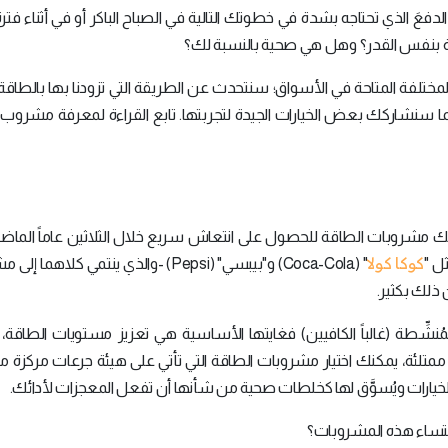
دفعَ الذي تحتاجه بشدة في خطوتك التالية في الصباح الباكر أو في أثناء فترة
لة بنفس القدر؟ وهل هي صحية بالنسبة لك؟
المختلفة المتاحة في الأسواق؛ سنتحدث عن الطريقة التي تزودنا بها بالطاق
، كما سنشاركك بعض الخيارات الجيدة لتجربتها. تابع القراءة لمعرفة مشروب
ستهلاك مشروبات الطاقة للحصول على انتعاش سريع خلال الثلاثين عاماً الماض
كوكا كولا
ل "
" (Coca-Cola) و"بيبسي" (Pepsi) -والذي ينتمي كلاهم
ذلك بكثير.
شِّطة (غالباً الكافيين) فغايتها الأساسية هي تعزيز مستويات الطاقة، و
 ممتلئة، يمكنك اختيار مشروبات الطاقة التي تأتي على هيئة جرعات مركزة 
لخيارات ويُسوَّق لها كخلطات صحية من شأنها أن تفعل المعجزات لأدائك.
حتساء هذه المشروبات؟