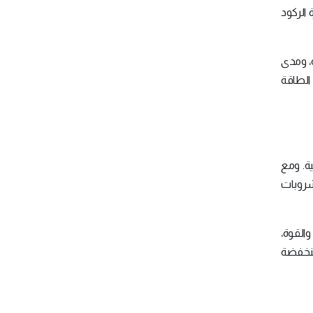
 الركود
ة، ومدى
 الطاقة
ية. ومع
ا إلى مشروبات
القوة،
منخفضة