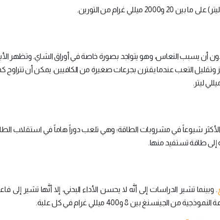
 أن يسبب النعاس، وهو يتواجد بصورة خاصة في أوراق الشاي. وتظهر الأبحا
ز وتقليل التعب عندما يقترن بجرعات صغيرة من الكافيين. يمكن أن تتراوح ك
ت B6 وB12 نوعين من فيتامينات B المركب الأكثر شيوعاً في مشروبات الطاقة؛ وهي تلعب دوراً هاماً في استقلاب ا
 إلى طاقة تستفيد منها.
. وبينما تشير الدراسات إلى أنَّه لا يحسن الأداء البدني، إلا أنَّها تشير إلى فا
جينسنغ بين 8 و400 ميللي غرام في كل علبة.