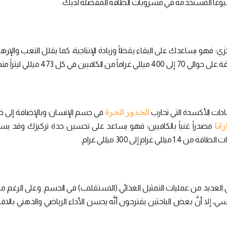
ر شيوعاً المستخدمة في مشروبات الطاقة المفضلة لديك:
كزي؛ فهو يساعدك على البقاء يقظاً وزيادة الإنتاجية، كما يقلل التعب والإره
ل 473 ميللي ليتراً منها.
الجذور الحرة
ادات الأكسدة التي تحارب
في جسم الإنسان؛ وبالإضافة إلى 
رانا
مصدراً غنياً بالكافيين؛ فهو يساعد على تحسين حدة تركيزك وقد يس
 إلى 300 ميللي غرام.
العديد من عمليات التمثيل الغذائي (الاستقلاب) في الجسم. وعلى الرغم م
، إلا أنَّ بعض الباحثين يقترحون أنَّه يحسن الأداء الرياضي والذهني بالاق