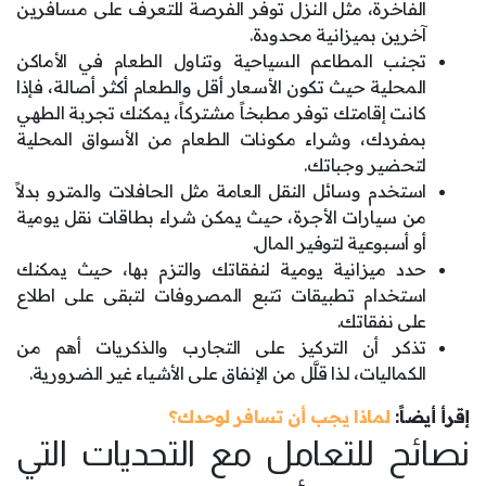
الفاخرة، مثل النزل توفر الفرصة للتعرف على مسافرين
آخرين بميزانية محدودة.
تجنب المطاعم السياحية وتناول الطعام في الأماكن
المحلية حيث تكون الأسعار أقل والطعام أكثر أصالة، فإذا
كانت إقامتك توفر مطبخاً مشتركاً، يمكنك تجربة الطهي
بمفردك، وشراء مكونات الطعام من الأسواق المحلية
لتحضير وجباتك.
استخدم وسائل النقل العامة مثل الحافلات والمترو بدلاً
من سيارات الأجرة، حيث يمكن شراء بطاقات نقل يومية
أو أسبوعية لتوفير المال.
حدد ميزانية يومية لنفقاتك والتزم بها، حيث يمكنك
استخدام تطبيقات تتبع المصروفات لتبقى على اطلاع
على نفقاتك.
تذكر أن التركيز على التجارب والذكريات أهم من
الكماليات، لذا قلَّل من الإنفاق على الأشياء غير الضرورية.
إقرأ أيضاً:
لماذا يجب أن تسافر لوحدك؟
نصائح للتعامل مع التحديات التي