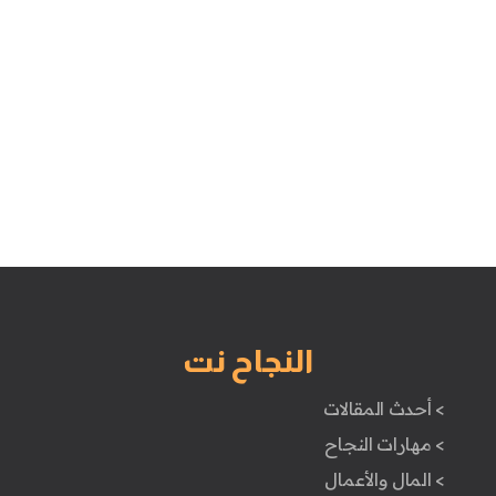
النجاح نت
> أحدث المقالات
> مهارات النجاح
> المال والأعمال