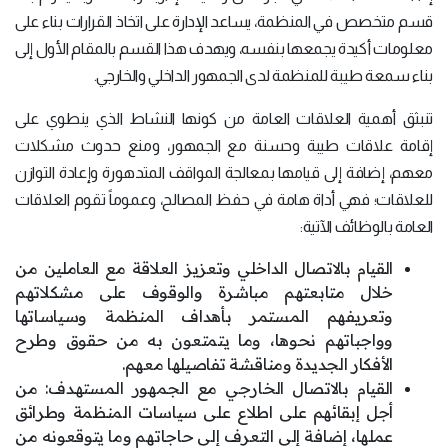
قسم متخصص في المنظمة، يساعد الإدارة على اتخاذ القرارات بناء على
معلومات أكيدة يجمعها بنفسه، ويهدف هذا القسم بالمقام الأول إلى
بناء سمعة طيبة للمنظمة لدى الجمهور الداخلي والخارجي.
تنبثق أهمية العلاقات العامة من كونها النشاط الذي ينطوي على
إقامة علاقات طيبة وحسنة مع الجمهور، ومنع حدوث مشكلات
معهم، إضافة إلى قيامها بمعالجة المواقف المتدهورة وإعادة التوازن
للعلاقات؛ فهي أداة هامة في حفظ المصالح، وعموماً تقوم العلاقات
العامة بالوظائف الآتية:
القيام بالاتصال الداخلي وتعزيز العلاقة مع العاملين من
خلال متابعتهم مباشرة والوقوف على مشكلاتهم
وتعريفهم المستمر بأهداف المنظمة وسياساتها
وواجباتهم نحوها، وما يتمتعون به من حقوق وطرح
الأفكار الجديدة ومناقشة تفاصيلها معهم.
القيام بالاتصال الخارجي مع الجمهور المستهدف: من
أجل إبقائهم على اطلاع على سياسات المنظمة وطرائق
عملها، إضافة إلى التعرف إلى حاجاتهم وما يتوقعونه من