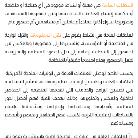
العلاقات العامة
هي مهنة أو نشاط موجود في أي صناعة أو منظمة
أو حكومة لإنشاء العلاقات الجيدة بينها وبين جمهورها المستهدف
وتطويرها، سواء أكانوا عملاء أم عاملين أم مساهمين أم جمهور عام.
نقل المعلومات
العلاقات العامة هي نشاط يقوم على
والآراء الواردة
من المنظمة أو المؤسسة، وتفسيرها إلى جمهورها وبالعكس من
الجمهور إلى المنظمة، إضافة إلى بذل الجهود المنظمة والمدروسة
لجعل الجمهور يهتم اهتماماً حقيقياً بالمنظمة.
بحسب الاتحاد الوطني للعلاقات العامة في الولايات المتحدة الأمريكية:
العلاقات العامة وظيفة إدارية مخططة ومنهجية، تصمَّم للمساعدة
على تحسين البرامج والخدمات التي تقدمها المنظمة إلى الجماهير
الداخلية والعكس وتطويرها؛ وذلك بهدف تنمية فهم أفضل لدور
المنظمة وأهدافها وسياساتها وإنجازاتها، وتنشيطها والقيام
بالنشاطات الإعلامية اللازمة لكسب فهم الجماهير وثقتهم وتأييدهم
ومساندتهم.
إذاً العلاقات العامة هي عبارة عن وظيفة إدارية واستشارية يقوم بها