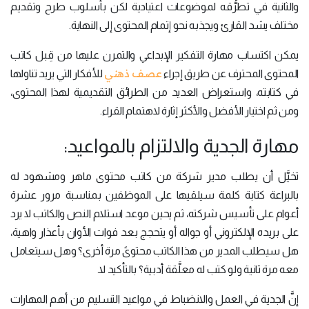
والثانية في تطرُّقه لموضوعات اعتيادية لكن بأسلوب طرح وتقديم
مختلف يشد القارئ ويجذبه نحو إتمام المحتوى إلى النهاية.
يمكن اكتساب مهارة التفكير الإبداعي والتمرن عليها من قِبل كاتب
عصف ذهني
المحتوى المحترف عن طريق إجراء
للأفكار التي يريد تناولها
في كتابته، واستعراض العديد من الطرائق التقديمية لهذا المحتوى،
ومن ثم اختيار الأفضل والأكثر إثارة لاهتمام القراء.
مهارة الجدية والالتزام بالمواعيد:
تخيَّل أن يطلب مدير شركة من كاتب محتوى ماهر ومشهود له
بالبراعة كتابة كلمة سيلقيها على الموظفين بمناسبة مرور عشرة
أعوام على تأسيس شركته، ثم يحين موعد استلام النص والكاتب لا يرد
على بريده الإلكتروني أو جواله أو يتحجج بعد فوات الأوان بأعذار واهية،
هل سيطلب المدير من هذا الكاتب محتوىً مرة أخرى؟ وهل سيتعامل
معه مرة ثانية ولو كتب له معلَّقة أدبية؟ بالتأكيد لا.
إنَّ الجدية في العمل والانضباط في مواعيد التسليم من أهم المهارات