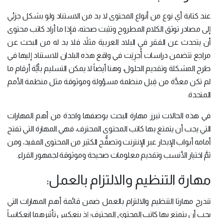
عند كتابة أي نوع من أنواع المحتوى لا بد من الاستناد ولو بشكل جزئي
إلى مصادر توثق الكلام المطروح وتثبت صحته، فإذا ما أراد كاتب محتوى
أن يتحدث عن الفقر في البلاد العربية مثلاً، فلا بد له من البحث عن
مراجع تتضمن دراسات أُجرِيَت في واقع هذه البلدان للاستناد إليها في
طرح المشكلة وتقديم الحلول، وهنا أيضاً لا يمكن التسليم بأيَّة أرقام ما
لم تكن معدَّة من قِبل منظمة مسؤولة وموثوقة مثل منظمة الأمم
المتحدة.
في هذه الحالات تبرز مهارة البحث بوصفها واحدة من أهم المهارات
التي يجب أن يتمتع بها كاتب المحتوى المحترف، فهي المهارة التي تفتح
أمامه أبواب الإبحار عبر الإنترنت وتصفُّح الكثير من المحتوى المفيد، ومن
ثمَّ اختيار الأنسب وتقديم معلومات صحيحة وموثوقة لجمهور القراء.
مهارة التنظيم والالتزام بالعمل:
تندرج مهارتا التنظيم والالتزام بالعمل ضمن قائمة أهم المهارات التي
يجب أن يتمتع بها كاتب المحتوى المحترف؛ إذ ينعكس تأثيرهما انعكاساً