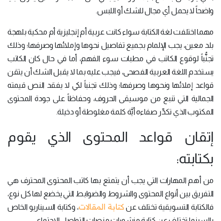
واضحاً لا يحمل أي مجال للشك أو اللبس.
مهما اختلفت لغة الكتابة سواء كانت عربية أم إنجليزية أم محكية بلهجة
بلد معين، يجب الإلمام بجميع تفاصيل نحوها وإملائها وصرفها؛ وذلك
تجنُّباً لوقوع الكاتب في مطبات سوء الفهم، أما في حال كان الكاتب
يستخدم اللغة العربية الفصحى، فيجب عليه بما لا يقبل الشك أن يتقن
قواعد إملائها ونحوها وصرفها؛ وذلك تجنباً لكي لا يفقد النص قيمته
الجمالية التي تنبع من موسيقى الحروف، وحفاظاً على جودة المحتوى
المكتوب الذي تكدِّر صفاءه أيَّة كلمة مغلوطة أو دخيلة.
إتقان قواعد المحتوى الذي يقوم
بكتابته:
من أهم المهارات التي يجب أن يتمتع بها كاتب المحتوى المحترف هي
التفريق بين أنواع المحتوى والشروط والضوابط التي يخضع لها كل نوع،
كتابة المقالات
فالكتابة التسويقية تختلف عن
، وكتابة السيناريو الخاص
بالسينما تختلف عن كتابة منشورات منصات التواصل الاجتماعي.