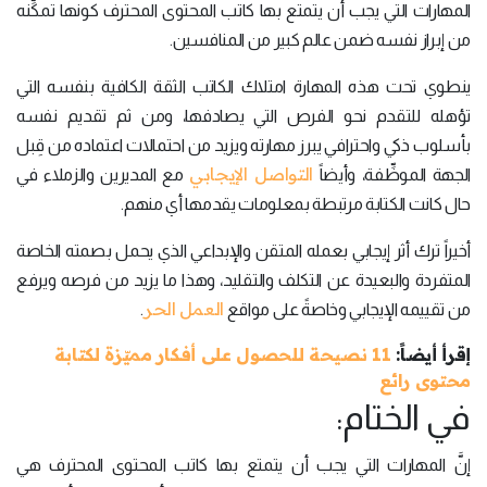
المهارات التي يجب أن يتمتع بها كاتب المحتوى المحترف كونها تمكِّنه
من إبراز نفسه ضمن عالم كبير من المنافسين.
ينطوي تحت هذه المهارة امتلاك الكاتب الثقة الكافية بنفسه التي
تؤهله للتقدم نحو الفرص التي يصادفها، ومن ثم تقديم نفسه
بأسلوب ذكي واحترافي يبرز مهارته ويزيد من احتمالات اعتماده من قِبل
التواصل الإيجابي
الجهة الموظِّفة، وأيضاً
مع المديرين والزملاء في
حال كانت الكتابة مرتبطة بمعلومات يقدمها أي منهم.
أخيراً ترك أثر إيجابي بعمله المتقن والإبداعي الذي يحمل بصمته الخاصة
المتفردة والبعيدة عن التكلف والتقليد، وهذا ما يزيد من فرصه ويرفع
العمل الحر
من تقييمه الإيجابي وخاصةً على مواقع
.
إقرأ أيضاً:
11 نصيحة للحصول على أفكار مميّزة لكتابة
محتوى رائع
في الختام:
إنَّ المهارات التي يجب أن يتمتع بها كاتب المحتوى المحترف هي