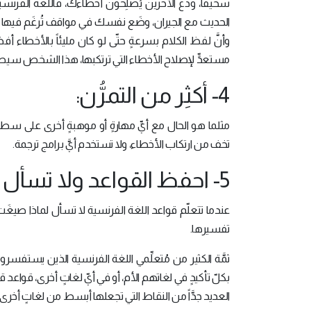
سخيفاً، ودع الأخرين يُصلِحون أخطاءك، فاللغة الفرنسية
الحديث مع الجيران، وضَع نفسك في مواقف تُرغَم فيها على ال
وأنَّ لفظ الكلام بسرعةٍ حتّى لو كان مليئاً بالأخط
مستعدٍّ لإصلاح الأخطاء التي ترتكبها، هذا الشخص سيصب
4- أكثِر من التمرُّن:
مثلما هو الحال مع أيِّ مهارةٍ أو موهبةٍ أخرى على سطح ال
تخف من ارتكاب الأخطاء، ولا تستخدم أيَّ برامج ترجمة.
5- احفظ القواعد ولا تسأل عن تفسيرها:
عندما تتعلّم قواعد اللغة الفرنسية لا تسأل لماذا صيغَت
تفسيرها.
ثمَّة الكثير من مُتعلِّمي اللغة الفرنسية الذين يستفسر
بكلّ تأكيدٍ في لغاتهم الأم، أو في أيّ لغاتٍ أخرى، قواعد ق
العديد جدَّاً من النقاط التي تجعلها أبسط من لغاتٍ أخرى