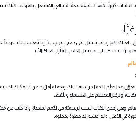
كلمات كثيراً، لكنَّها الحقيقة فعلاً. لا تبالغ بالانشغال بالقواعد؛ لأنَّك س
نسية إلى لغتك الأم، إذ قد تحصل على معنى غريبٍ جدَّاً إذا فعلت ذلك. عوضاً 
وعوِّد نفسك على عدم نقل الكلام دائماً إلى لغتك الأم.
الم
َّاً، يهوّن هذا تعلُّم اللغة الفرنسية عليك، ويجعله أقلَّ صعوبةً. يمكنك الاستماع 
ات؛ أو تركيز الاهتمام على الاستماع واللّفظ.
ي العالم، وهي إحدى اللغات الست الرسميّة في الأمم المتحدة. وإذا كنت من مُحبِّ
مذكورة في الأعلى، وابدأ مشوارك خطوةً بخطوة.