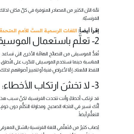
ثمَّة الآن الكثير من المصادر المتوفرة في كلِّ مكان؛ لذلك
الفرنسيّة.
إقرأ أيضاً:
اللغات الرسمية الستّ للأمم المتحدة
2- تعلَّم باستعمال الموسيقى:
تُعَدُّ الموسيقى من النصائح الهامّة الأخرى التي تساعد ف
المناسبة حينما تستخدم الموسيقى للتدّرب على النُطق، إ
اللفظ المُعتاد، إمَّا لأغراضٍ فنية أو لتمييز أصواتهم. لذلك
3- لا تخشَ ارتكاب الأخطاء:
قد ترتكب أخطاءً وأنت تتحدث الفرنسية، لكنَّ سبب هذه الأخ
أنَّك تسير في الاتجاه الصحيح. ومحاولة التكلُّم دون خوفٍ
للتعلُّم أيضاً.
يُصاب كثيرٌ من مُتَعلِّمي اللغة الفرنسية بالشلل المعر