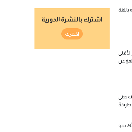
 باللغة
اشترك بالنشرة الدورية
اشترك
الأغاني
لفةٍ عن
نه يعني
 طريقةً
َك تبدو