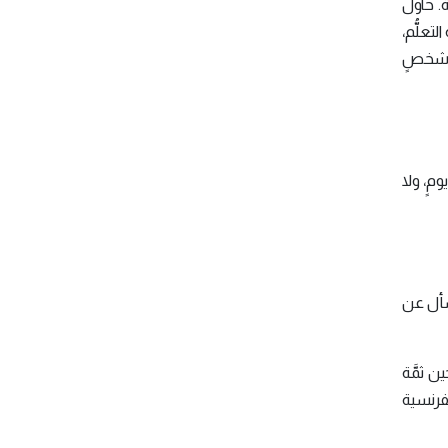
ة. حاول
تعلُّم،
ن شخصٍ
مٍ، ولا
تسأل عن
ن ثمَّة
لفرنسية