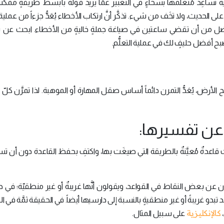
 تساعِد مُتعلِّمها بسخاءٍ في التعبير عمَّا يريد قوله بأبسط طريقةٍ ممكن
حديث، ولا تخَف من شيء. تذكَّر أنَّ ارتكاب الأخطاء يُعَدُّ جزءاً من عملية ال
اء أفضل من أن تقضي ساعتين في صياغة جملةٍ خاليةٍ من الأخطاء. ابحث ع
ح أفضل حليفٍ لك في عملية التعلُّم.
أرض، يُعَدُّ التمرن دائماً أساس صقل المهارة أو الموهبة. لذا تمرَّن كلّ يو
 قاعدةٌ مُعيَّنةٌ بالطريقة التي صيغَت بها، واكتفِ بحفظ القاعدة دون أن 
ون عن بعض النقاط في القواعد، ويقولون أنَّها غريبةٌ أو غير منطقيّة؛ في حي
د تبدو غريبةً أو غير منطقيةٍ بالنسبة إلى دارسيها أيضاً. في الحقيقة ثمَّة في ا
كالإنكليزية
،
على سبيل المثال.