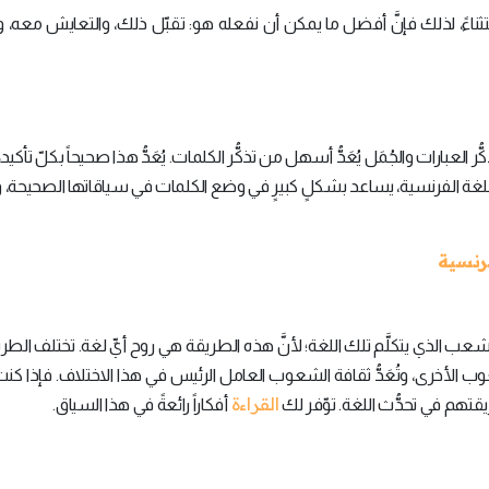
استثناءً، لذلك فإنَّ أفضل ما يمكن أن نفعله هو: تقبّل ذلك، والتعايش معه،
ُّر العبارات والجُمَل يُعَدُّ أسهل من تذكُّر الكلمات. يُعَدُّ هذا صحيحاً بكلّ تأكيد، إ
وس اللغة الفرنسية، يساعد بشكلٍ كبيرٍ في وضع الكلمات في سياقاتها الصحيحة،
الشعب الذي يتكلَّم تلك اللغة؛ لأنَّ هذه الطريقة هي روح أيِّ لغة. تختلف الطري
 الأخرى، وتُعَدُّ ثقافة الشعوب العامل الرئيس في هذا الاختلاف. فإذا كن
القراءة
يقتهم في تحدُّث اللغة. توّفر لك
أفكاراً رائعةً في هذا السياق.