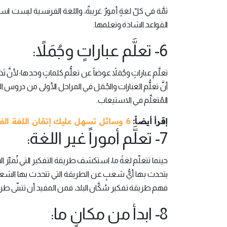
ثمَّة في كلّ لغةٍ أمورٌ غريبةٌ، واللغة الفرنسية ليست 
القواعد الشاذة وتعلمها.
6- تعلَّم عباراتٍ وجُمَلاً:
تعلَّم عباراتٍ وجُمَلاً عوضاً عن تعلُّم كلماتٍ وحدها؛ لأنَّ تَذك
أنَّ تعلُّم العبارات والجُمَل في المراحل الأولى من در
المُتعلِّم في الاستيعاب.
إقرأ أيضاً:
6 وسائل تسهل عليك إتقان اللغة الفرنسية
7- تعلَّم أموراً غير اللغة:
حينما تتعلّم لغةً ما، استكشف طريقة التفكير التي تُميِّز 
يتحدث بها أيُّ شعبٍ عن الطريقة التي تتحدث بها الشعوب
فهم طريقة تفكير سُكَّان البلد، فمن المفيد أن تتبنّى طر
8- ابدأ من مكانٍ ما: