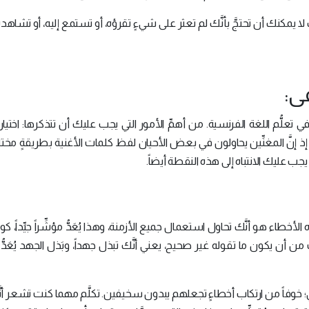
 لا يمكنك أن تحتجَّ بأنَّك لم تعثر على شيءٍ تقرؤه، أو تستمع إليه، أو تشاهده
ي تعلُّم اللغة الفرنسية. من أهمِّ الأمور التي يجب عليك أن تتذكرها: اختيار 
ذ إنَّ المغنِّين يحاولون في بعض الأحيان لفظ كلمات الأغنية بطريقةٍ مخت
 يجب عليك الانتباه إلى هذه النقطة أيضاً.
طاء هو أنَّك تحاول استعمال جميع الأزمنة، وهذا يُعَدُّ مؤشِّراً جيِّداً، كو
 من أن يكون ما تقوله غير صحيح، يعني أنَّك تبذل جهداً، وبَذل الجهد يُعَدُّ
في؛ خوفاً من ارتكاب أخطاءٍ تجعلهم يبدون سخيفين. تكلَّم مهما كنت تشعر أنّ