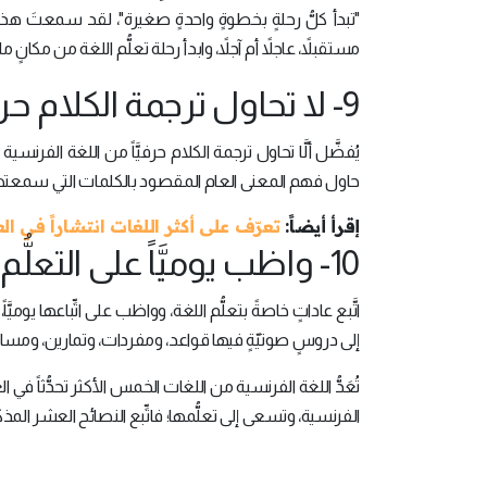
"تبدأ كلُّ رحلةٍ بخطوةٍ واحدةٍ صغيرة"، لقد سمعتَ هذه ال
مستقبلاً، عاجلاً أم آجلاً، وابدأ رحلة تعلُّم اللغة من مكانٍ ما.
9- لا تحاول ترجمة الكلام حرفيَّاً:
يُفضَّل ألَّا تحاول ترجمة الكلام حرفيَّاً من اللغة الفر
حاول فهم المعنى العام المقصود بالكلمات التي سمعتها، 
إقرأ أيضاً:
تعرّف على أكثر اللغات انتشاراً في الع
10- واظب يوميَّاً على التعلُّم:
اتَّبع عاداتٍ خاصةً بتعلُّم اللغة، وواظب على اتِّباعها يومي
إلى دروسٍ صوتيّةٍ فيها قواعد، ومفردات، وتمارين، ومسابق
تُعَدُّ اللغة الفرنسية من اللغات الخمس الأكثر تحدُّثاً ف
الفرنسية، وتسعى إلى تعلُّمها؛ فاتِّبع النصائح العشر ال