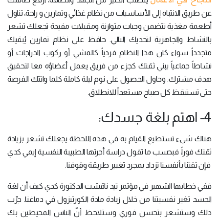
عن طريق الانتباه إلى الأساسيات من نظام غذائي وتمارين و راحة، تناول
أطعمة مغذية تتضمن وجبات متوازنة ومقبلات مفيدة تجعلك تشعر
بالنشاط والجاهزية لتحديك التالي. حافظ على نظام تمارين يُبقيك
متجدداً سواء كان هذا النظام فردياً كالمشي أو ركوب الدراجات أو
نشاطاً جماعياً يبني ثقتك كجزء من فريق يعمل أعضاؤه معا لتحقيق
هدف مشترك. وحاول الحصول على نوم ليلة كاملة كلما واتتك الفرصة
حتى تستيقظ كل صباح مستعداً للانطلاق.
4- اهتم بلغة جسدك:
هناك شيء تستطيع القيام به في هذه اللحظة يجعلك تشعر بزيادة
ثقتك فوراً، فبحسب ما تقول دراسة أجرتها الطبيبة النفسية إيمي كدي
فإن ثقتنا بأنفسنا تزداد بمجرد تغيير طريقة وقوفنا.
ففي خطابها الشهير في مؤتمر تيد ناقشت الدكتورة كدي كيف أن لغة
الجسد تغير نفسيتنا من خلال زيادة مادة الكورتيزول في دماغنا. جرّب
ذلك وستشعر بتحسن فوري وستلاحظ أنّ الناس المحيطين بك