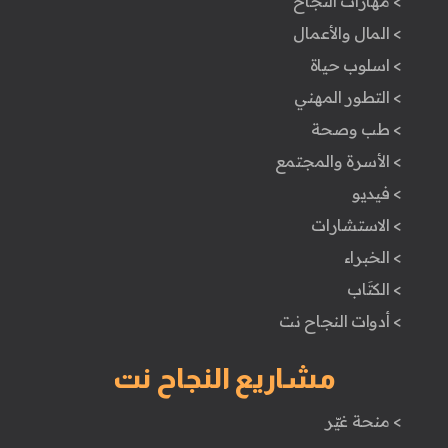
> مهارات النجاح
> المال والأعمال
> اسلوب حياة
> التطور المهني
> طب وصحة
> الأسرة والمجتمع
> فيديو
> الاستشارات
> الخبراء
> الكتَاب
> أدوات النجاح نت
مشاريع النجاح نت
> منحة غيّر