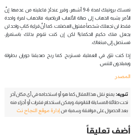
تمسك بروتينك لمدة 6-9 أشهر، وقرر عندئذٍ فاعليته من عدمها. إنَّ
الأمر يشبه الذهاب إلى صالة الألعاب الرياضية؛ فالذهاب لمرة واحدة
فقط لن تجعلك شخصاً مفتول العضلات. كما أنَّ قراءة كتابٍ واحد لن
يجعل منك حكيم الحكماء!! لكن إن كنت تقوم بذلك باستمرار،
فستصل إلى مبتغاك.
إذا كنت تثق في العملية، فستربح. كما ربح صديقنا جوران بطولة
ويمبلدون للتنس.
المصدر
تنويه:
يمنع نقل هذا المقال كما هو أو استخدامه في أي مكان آخر
تحت طائلة المساءلة القانونية، ويمكن استخدام فقرات أو أجزاء منه
إدارة موقع النجاح نت
بعد الحصول على موافقة رسمية من
أضف تعليقاً