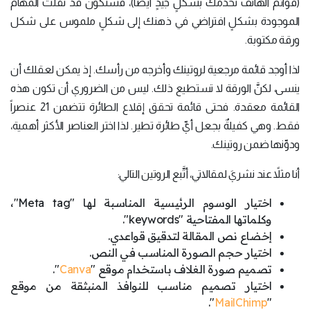
(قوائم الهاتف تخدمك بشكلٍ جيدٍ أيضاً)، فستكون قد نقلت المهام
الموجودة بشكلٍ افتراضي في ذهنك إلى شكلٍ ملموس على شكل
ورقة مكتوبة.
لذا أوجد قائمة مرجعية لروتينك وأخرجه من رأسك. إذ يمكن لعقلك أن
ينسى، لكنَّ الورقة لا تستطيع ذلك. ليس من الضروري أن تكون هذه
القائمة معقدة. فحتى قائمة تحقق إقلاع الطائرة تتضمن 21 عنصراً
فقط. وهي كفيلةٌ بجعل أيِّ طائرة تطير. لذا اختر العناصر الأكثر أهمية،
ودوِّنها ضمن روتينك.
أنا مثلاً عند نشريَ لمقالاتي، أتَّبع الروتين التالي:
اختيار الوسوم الرئيسية المناسبة لها "Meta tag"،
وكلماتها المفتاحية "keywords".
إخضاع نص المقالة لتدقيق قواعدي.
اختيار حجم الصورة المناسب في النص.
تصميم صورة الغلاف باستخدام موقع "
Canva
".
اختيار تصميم مناسب للنوافذ المنبثقة من موقع
".
MailChimp
"