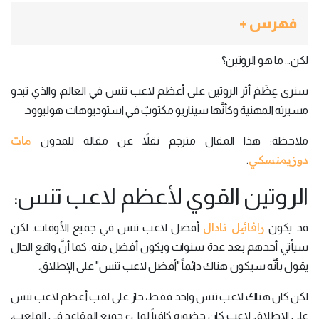
فهرس +
لكن... ما هو الروتين؟
سنرى عِظَمَ أثر الروتين على أعظم لاعب تنس في العالم، والذي تبدو
مسيرته المهنية وكأنَّها سيناريو مكتوبٌ في استوديوهات هوليوود.
مات
ملاحظة: هذا المقال مترجم نقلاً عن مقالة للمدون
دوزيمنسكي
.
الروتين القوي لأعظم لاعب تنس:
رافائيل نادال
قد يكون
أفضل لاعب تنس في جميع الأوقات. لكن
سيأتي أحدهم بعد عدة سنوات ويكون أفضل منه. كما أنَّ واقع الحال
يقول بأنَّه سيكون هناك دائماً "أفضل لاعب تنس" على الإطلاق.
لكن كان هناك لاعب تنس واحد فقط، حاز على لقب أعظم لاعب تنس
على الإطلاق. لاعب كان حضوره كافياً لملء جميع المقاعد في الملعب،