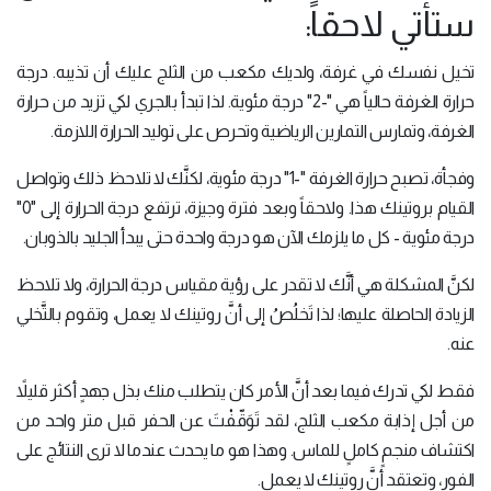
ستأتي لاحقاً:
تخيل نفسك في غرفة، ولديك مكعب من الثلج عليك أن تذيبه. درجة
حرارة الغرفة حالياً هي "-2" درجة مئوية. لذا تبدأ بالجري لكي تزيد من حرارة
الغرفة، وتمارس التمارين الرياضية وتحرص على توليد الحرارة اللازمة.
وفجأة، تصبح حرارة الغرفة "-1" درجة مئوية، لكنَّك لا تلاحظ ذلك وتواصل
القيام بروتينك هذا. ولاحقاً وبعد فترة وجيزة، ترتفع درجة الحرارة إلى "0"
درجة مئوية - كل ما يلزمك الآن هو درجة واحدة حتى يبدأ الجليد بالذوبان.
لكنَّ المشكلة هي أنَّك لا تقدر على رؤية مقياس درجة الحرارة، ولا تلاحظ
الزيادة الحاصلة عليها؛ لذا تَخلُصُ إلى أنَّ روتينك لا يعمل، وتقوم بالتَّخلي
عنه.
فقط لكي تدرك فيما بعد أنَّ الأمر كان يتطلب منك بذل جهدٍ أكثر قليلاً
من أجل إذابة مكعب الثلج، لقد تَوَقّفْتَ عن الحفر قبل متر واحد من
اكتشاف منجمٍ كاملٍ للماس. وهذا هو ما يحدث عندما لا ترى النتائج على
الفور، وتعتقد أنَّ روتينك لا يعمل.