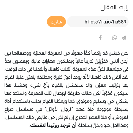
رابط المقال
Article Link
شارك
نحن كبشر، قد راكمناً كمَّاً مهولاً من المعرفة العمليّة، ووضعناها بين
أيدي أناسٍ مُدَرَّبِيْنَ تدريباً عالياً ويمتلكون مهاراتٍ عالية، ويعملون بجدٍّ
في مجتمعنا. لكنَّ هذه المعرفة أثقلت كاهلنا، وأنقذتنا في ذات الوقت.
لقد أثقل ذلك كاهلنا لأنَّه يوجد أمورٌ كثيرة ومختلفة يتعيّن علينا القيام
بها بترتيب معيّن، وإلا سنفشل بالقيام بأيِّ شيء. وفشلنا هذا
سيكون مُدَوِّياً. لكن هناك طريقة لإيصال تلك المعرفة واستخدامها
بشكلٍ آمنٍ وسليمٍ وموثوق. كما ويمكننا القيام بذلك باستخدام أداة
بسيطة موجودة منذ عهد "الرجال الأوائل" في مسلسل صراع
العروش، أو منذ العصر الحجري إن لم تكن من متابعي ذلك المسلسل.
أن توجد روتيناً لنفسك
وهذا الحل هو وبكلِّ بساطة:
.