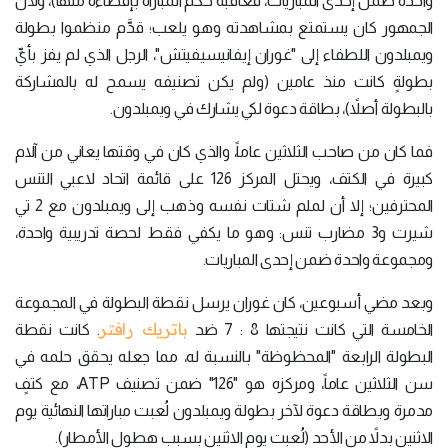
واحدة ضمن إحدى المباريات، فعاقبه حكم المباراة بإقصاءه منها)، ولأنَّ
الجمهور كان يستمتع بمشاهدته وهو يلعب؛ قدَّم منظموا بطولة
ويمبلدون اللطفاء إلى "غوران إيفانيسيفيتش"، الرجل الذي لم يفز بأيِّ
بطولةٍ كانت منذ عامين (ولم يكن تصنيفه يسمح له بالمشاركة
بالبطولة أصلاً)، بطاقة دعوة لكي يشارك في ويمبلدون.
فما كان من صاحب الثلاثين عاماً، والذي كان في وقتها يعاني من آلام
كبيرة في الكتف، ويحتل المركز 126 على قائمة اتحاد لاعبي التنس
المحترفين؛ إلا أن لملم شتات نفسه وذهب إلى ويمبلدون مع 2 تي
شيرت و3 مضارب تنس: وهو ما يكفي فقط لحصة تدريبية واحدة،
ومجموعة واحدة ضمن إحدى المباريات.
وبعد مضي أسبوعين، كان غوران يرسل نقطة البطولة في المجموعة
باتريك رافتر
الخامسة التي كانت نتيجتها 8 : 7 ضد
. كانت نقطة
البطولة الرابعة "المحظوظة" بالنسبة له، مما جعله يحقق حلمه في
سن الثلاثين عاماً، ومركزه هو "126" ضمن تصنيف ATP، مع كتفٍ
مدمرة وبطاقة دعوة لآخر بطولة ويمبلدون لُعبت مباراتها النهائية يوم
الاثنين بدلاً من الأحد (لُعبت يوم الاثنين بسبب هطول الأمطار).