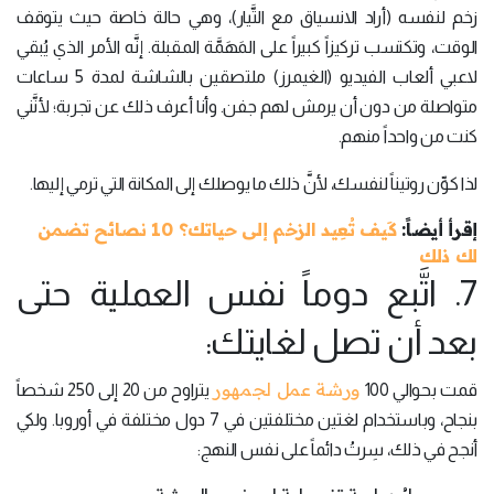
زخم لنفسه (أراد الانسياق مع التَّيار)، وهي حالة خاصة حيث يتوقف
الوقت، وتكتسب تركيزاً كبيراً على المَهَمَّة المقبلة. إنَّه الأمر الذي يُبقي
لاعبي ألعاب الفيديو (الغيمرز) ملتصقين بالشاشة لمدة 5 ساعات
متواصلة من دون أن يرمش لهم جفن. وأنا أعرف ذلك عن تجربة؛ لأنَّني
كنت من واحداً منهم.
لذا كوِّن روتيناً لنفسك، لأنَّ ذلك ما يوصلك إلى المكانة التي ترمي إليها.
إقرأ أيضاً:
كَيف تُعِيد الزخم إلى حياتك؟ 10 نصائح تضمن
لك ذلك
7. اتَّبع دوماً نفس العملية حتى
بعد أن تصل لغايتك:
ورشة عمل لجمهور
قمت بحوالي 100
يتراوح من 20 إلى 250 شخصاً
بنجاح، وباستخدام لغتين مختلفتين في 7 دول مختلفة في أوروبا. ولكي
أنجح في ذلك، سِرتُ دائماً على نفس النهج: