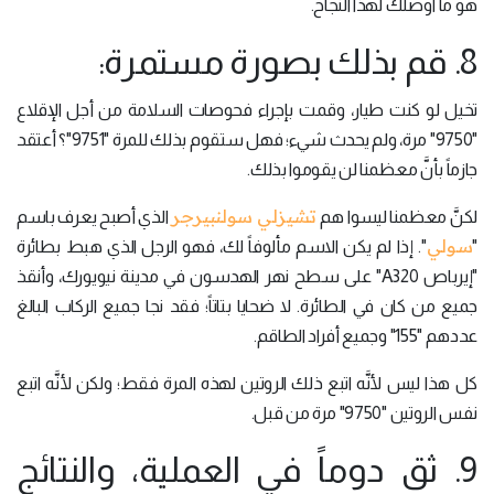
هو ما أوصلك لهذا النجاح.
8. قم بذلك بصورة مستمرة:
تخيل لو كنت طيار، وقمت بإجراء فحوصات السلامة من أجل الإقلاع
"9750" مرة، ولم يحدث شيء؛ فهل ستقوم بذلك للمرة "9751"؟ أعتقد
جازماً بأنَّ معظمنا لن يقوموا بذلك.
تشيزلي سولنبيرجر
لكنَّ معظمنا ليسوا هم
الذي أصبح يعرف باسم
سولي
"
". إذا لم يكن الاسم مألوفاً لك، فهو الرجل الذي هبط بطائرة
"إيرباص A320" على سطح نهر الهدسون في مدينة نيويورك، وأنقذ
جميع من كان في الطائرة. لا ضحايا بتاتاً؛ فقد نجا جميع الركاب البالغ
عددهم "155" وجميع أفراد الطاقم.
كل هذا ليس لأنَّه اتبع ذلك الروتين لهذه المرة فقط؛ ولكن لأنَّه اتبع
نفس الروتين "9750" مرة من قبل.
9. ثق دوماً في العملية، والنتائج