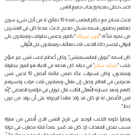
لاعب حظيَ بمحبة وإعجاب جميع الناس.
لاعبٌ تشاجر مع حكام الملعب لمدة 10 دقائق، لا من أجل شيءٍ سوى
جعلهم ينطقون اسمه بشكلٍ صحيح. لاعبٌ عندما كان في العشرين
أيون تيرياك
من عمره، تنبأ له "
" بالفوز بخمس بطولات ويمبلدون على
التوالي، ليخسر ذلك اللاعب ثلاث نهائيات ويمبلدون على التَّوالي.
كان اسمه "غوران ايفانيسيفيتش"، وكان أعظم لاعب تنس غير متوَّج
جراند سلام
بلقب "
" في حياته. كان هدفه في الحياة هو الفوز ببطولة
ويمبلدون، وكان لسنوات عدَّة ضمن قائمة أفضل 10 لاعبي تنس
محترفين في العالم. وصل إلى نهائي ويمبلدون ثلاث مرات، وخسرهم
كلهم. وبعد خسارته النِّهائي الثالث، قال غوران في مؤتمره الصحفي "إنَّه
لمن الأفضل له لو كان قد وُلدَ فاقداً للرجولة على أن يولد من دون
حظ".
ونظراً لكونه اللاعب الوحيد في تاريخ التنس الذي أُقصيَ من مباراة
بسبب نقص المعدات (إذ كان قد كسر عمداً ثلاثة مضارب في جولة