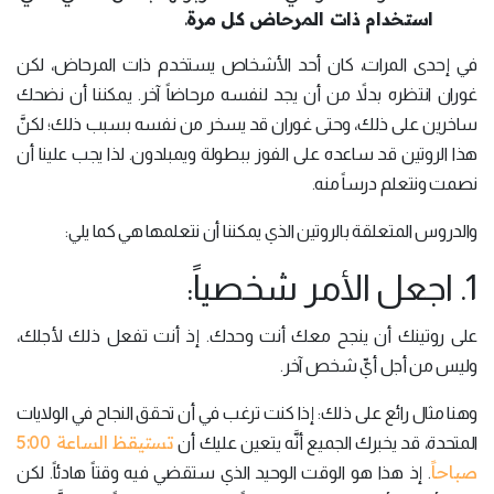
استخدام ذات المرحاض كل مرة
.
في إحدى المرات، كان أحد الأشخاص يستخدم ذات المرحاض، لكن
غوران انتظره بدلاً من أن يجد لنفسه مرحاضاً آخر. يمكننا أن نضحك
ساخرين على ذلك، وحتى غوران قد يسخر من نفسه بسبب ذلك؛ لكنَّ
هذا الروتين قد ساعده على الفوز ببطولة ويمبلدون. لذا يجب علينا أن
نصمت ونتعلم درساً منه.
والدروس المتعلقة بالروتين الذي يمكننا أن نتعلمها هي كما يلي:
1. اجعل الأمر شخصياً:
على روتينك أن ينجح معك أنت وحدك. إذ أنت تفعل ذلك لأجلك،
وليس من أجل أيِّ شخص آخر.
وهنا مثال رائع على ذلك: إذا كنت ترغب في أن تحقق النجاح في الولايات
تستيقظ الساعة 5:00
المتحدة، قد يخبرك الجميع أنَّه يتعين عليك أن
صباحاً
. إذ هذا هو الوقت الوحيد الذي ستقضي فيه وقتاً هادئاً. لكن