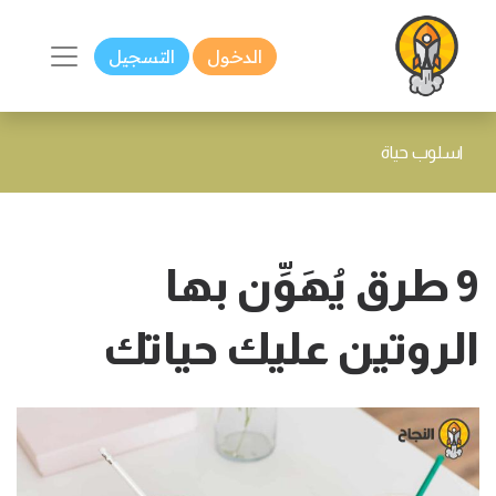
الدخول
التسجيل
اسلوب حياة
9 طرق يُهَوِّن بها
الروتين عليك حياتك