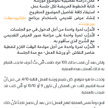
عملُ دراسة تفصيلية لموضوع الورشة.
كتابةُ الخطوط العريضة لكل جلسة عمل.
استيفاء كافة تفاصيل الموضوع المطروح.
إنشاء عرض تقديمي باستخدام برنامج
مايكروسوفت
بوربوينت
.
التَّدرُّب لمرة واحدة من أجل الدخول في جو الجلسات.
التَّدرُّب لمرة واحدة على مزامنة صور العرض التقديمي
مع الشَّرح الذي سأقوم به.
التَّدرُّب لمرة واحدة من أجل مواءمة الوقت اللازم لتغطية
عناصر النقاش -أو ورشة العمل- مع مدة الجلسة.
ولكن بعد أن قمت بذلك 100 مرة، ظننت أنَّني بتُّ أعرف ما يجب القيام
به، لذلك أهملت هذه العملية.
وحدث ما هو متوقع، كان تقييم ورشة العمل التالية 4/10، في حين أنَّ
نسبة التقييم كانت من الممكن أن تكون 9 أو 10/10 لو أنَّني كنت قد
تقيدت بالعملية.
اتبع دوماً نفس العملية (نهج العمل) حتى بعد أن تصبح ناجحاً، لأنَّ ذلك