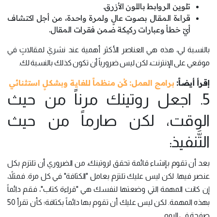
تلوين الروابط باللون الأزرق.
قراءة المقال بصوت عالٍ ولمرة واحدة، من أجل اكتشاف
أيّ خطأ وعبارات ركيكة ضمن فقرات المقال.
بالنسبة لي، هذه هي العناصر الأكثر أهمية عند نشريَ لمقالاتٍ في
موقعي على الإنترنت، لكن ليس ضرورياً أن تكون كذلك بالنسبة لك.
إقرأ أيضاً:
برامج العمل: كُن منظماً للغاية وبشكلٍ استثنائي
5. اجعل روتينك مرناً من حيث
الوقت، لكن صارماً من حيث
التَّنفيذ:
بعد أن تقوم بإنشاء قائمة تحقق لروتينك، من الضروري أن تلتزم بكل
عنصر فيها. لكن ليس عليك تلتزم بعامل "الكثافة" في كل مرة. فمثلاً،
إن كانت المهمة التي وضعتها لنفسك هي "قراءة كتاب"، فقم دائماً
بهذه المهمة. لكن ليس عليك أن تقوم بها دائماً بكثافة؛ كأن تقرأ 50
صفحة في اليوم.