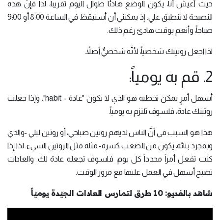
حيث أعيش أنا، يكون الوضع هادئاً طوال اليوم تقريباً، لذا فإنَّ هذه
النصيحة لا تنطبق علي. إذ يمكنني أن أستيقظ في الساعة 8:00 أو 9:00
صباحاً، وأنعم بوقت هادئ رغم ذلك.
لذا اجعل روتينك شخصياً، لأنَّه شخصيٌّ أصلاً.
2. قم به يومياً:
أسهل أمرٍ يمكن تخطيه هو الذي لا يكون "عادة - habit". وإذا جعلت
روتينك عادة، فلسوف تلتزم به يومياً.
هذا هو السبب في أنَّ الناس لديهم روتين صباحي، أو روتين ليلي -والذي
وبمجرد بنائه، يكون من الصعب كسره- مثله مثل الروتين السيء. لذا إذا
كنت تفعل أمراً محدداً كل يوم، فلسوف تجعله عادة لك. والعادات
تصبح أسهل في العمل عليها مع مرور الوقت.
شاهد بالفديو: 10 طرق لتمارس العادات الجيّدة يوميّاً