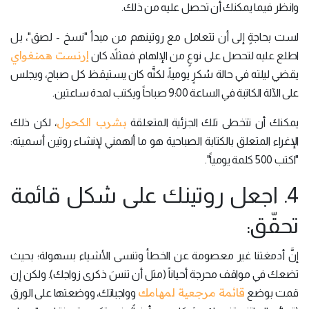
وانظر فيما يمكنك أن تحصل عليه من ذلك.
لست بحاجةٍ إلى أن تتعامل مع روتينهم من مبدأ "نسخ - لصق"، بل
إرنست همنغواي
اطلع عليه لتحصل على نوعٍ من الإلهام. فمثلاً، كان
يقضي ليلته في حالة سُكرٍ يومياً، لكنَّه كان يستيقظ كل صباح، ويجلس
على الآلة الكاتبة في الساعة 9:00 صباحاً ويكتب لمدة ساعتين.
بشرب الكحول
يمكنك أن تتخطى تلك الجزئية المتعلقة
، لكن ذلك
الإغراء المتعلق بالكتابة الصباحية هو ما ألهمني لإنشاء روتين أسميته:
"اكتب 500 كلمة يومياً".
4. اجعل روتينك على شكل قائمة
تحقّق:
إنَّ أدمغتنا غير معصومة عن الخطأ وتنسى الأشياء بسهولة؛ بحيث
تضعك في مواقف محرجة أحياناً (مثل أن تنسَ ذكرى زواجك). ولكن إن
قائمة مرجعية لمهامك
قمت بوضع
وواجباتك، ووضعتها على الورق