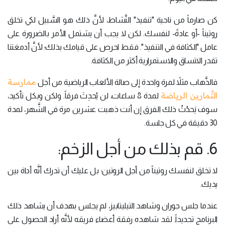
كن صارماً من ناحية "تنفيذ" النَّشاط، لأنَّ ذلك هو السَّبيل لكي تخلق
روتيناً -أو عادةً- لنفسك. لكن لا يجب أن يشتمل الأمر بالضرورة على
عامل "الكثافة في التنفيذ". فقط احرص على قيامك بذلك؛ لأنَّ أدمغتنا
تقدر الاتساق والاستمرارية أكثر من الكثافة.
ممارسة
فالذَّهاب مثلاً لمرة واحدة إلى صالة الألعاب الرياضية من أجل
التَّمارين الرياضة
لمدة 8 ساعات، لن يُحدِثَ فرقاً. ولكن وبكل تأكيد،
سوف يَحدُثُ ذلك الفرق إن أنت ذهبت عشرين مرة في الشَّهر، لمدة
30 دقيقة في كل جلسة.
6. قم بذلك من أجل الزخم:
لا تخلق لنفسك روتيناً من أجل الروتين؛ بل عليك أن تدرك أنَّه أداة بين
يديك.
عندما جلس جوران وشاهد التيليتابيز، لم يجلس بهدف أن يشاهد ذلك
البرنامج تحديداً. لقد شاهده رفقة أعضاء فريقه لأنَّه أراد الحصول على