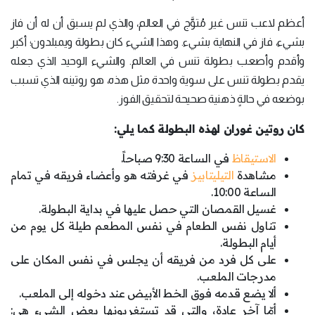
أعظم لاعب تنس غير مُتوَّج في العالم، والذي لم يسبق أن له أن فاز
بشيء، فاز في النهاية بشيء. وهذا الشيء كان بطولة ويمبلدون؛ أكبر
وأقدم وأصعب بطولة تنس في العالم. والشيء الوحيد الذي جعله
يقدم بطولة تنس على سوية واحدة مثل هذه، هو روتينه الذي تسبب
بوضعه في حالةٍ ذهنية صحيحة لتحقيق الفوز.
كان روتين غوران لهذه البطولة كما يلي:
الاستيقاظ
في الساعة 9:30 صباحاً.
مشاهدة
التيليتابيز
في غرفته هو وأعضاء فريقه في تمام
الساعة 10:00.
غسيل القمصان التي حصل عليها في بداية البطولة.
تناول نفس الطعام في نفس المطعم طيلة كل يوم من
أيام البطولة.
على كل فرد من فريقه أن يجلس في نفس المكان على
مدرجات الملعب.
ألا يضع قدمه فوق الخط الأبيض عند دخوله إلى الملعب.
أمّا آخر عادة، والتي قد تستغربونها بعض الشيء هي: