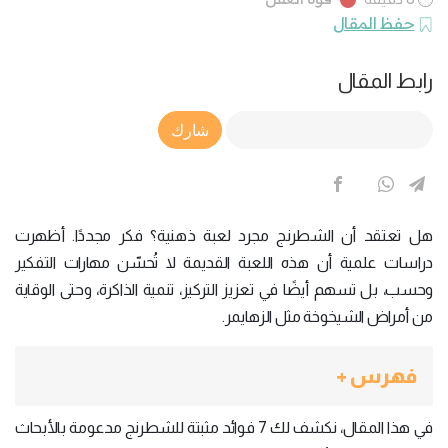
حفظ المقال
رابط المقال
Article Link
شارك
هل تعتقد أن الشطرنج مجرد لعبة ذهنية؟ فكر مجددًا. أظهرت
دراسات علمية أن هذه اللعبة القديمة لا تُحسّن مهارات التفكير
وحسب، بل تسهم أيضًا في تعزيز التركيز، تنمية الذاكرة، وحتى الوقاية
من أمراض الشيخوخة مثل الزهايمر.
فهرس +
في هذا المقال، نكشف لك 7 فوائد مثبتة للشطرنج مدعومة بالأبحاث