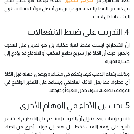
التركيز العميق
ويُعد هذا النوع من
"Deep Focus" هو مفتاح النجاح
في كثير من المهام المعقدة وهو من بين أفضل فوائد لعبة الشطرنج
المتحصلة لكل لاعب.
4. التدريب على ضبط الانفعالات
إنّ الشطرنج ليست فقط لعبة عقلية، بل هو تمرين على الهدوء
والصبر. حيث أن اتخاذ قرار سريع بدافع الغضب أو الاندفاع قد يؤدي إلى
خسارة المباراة.
ولذلك، يتعلم اللاعب كيف يتحكم في مشاعره ويهدئ ذهنه قبل اتخاذ
أي خطوة، مما يعزز الذكاء العاطفي ويساعد على التفكير الواضح في
المواقف الصعبة، سواء داخل اللعبة أو خارجها.
5. تحسين الأداء في المهام الأخرى
تشير دراسات متعددة إلى أنّ التدريب المنتظم على الشطرنج لا يقتصر
تأثيره على رقعة اللعب فقط، بل يمتد إلى جوانب أخرى من الحياة.