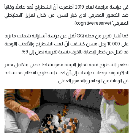
في دراسة مراجعة لعام 2019 أظهرت أنّ الشطرنج تُعد عاملاً وقائياً
ضد التدهور المعرفي لدى كبار السن، من خلال تعزيز "الاحتياطي
المعرفي" (cognitive reserve).
كما أشار تقرير من مجلة GQ نُقل عن دراسة أسترالية شملت ما يزيد
على 10,000 رجل مسن كشفت أنّ لعب الشطرنج والألعاب اللوحية
قد تقلل من خطر الإصابة بالخرف بنسبة تقريبية تصل إلى 9%.
يظهر الشطرنج قيمة تتجاوز الترفيه فهو نشاط ذهني متكامل يحفز
الذاكرة، وقد توصلت دراسات إلى أنّ لعب الشطرنج بانتظام، قد يساعد
في الوقاية من الزهايمر والتدهور العقلي.