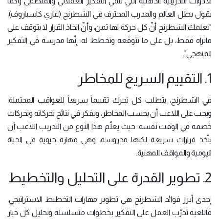
الأدوات التدريبية الذهنية التي تنمّي التفكير العقلاني والمنطقي وكما
يقول بطل العالم والمدرب المحترف في الشطرنج (غاري كاسباروف):
"تعلمك الشطرنج أنّ كل حركة لها ثمن، وأنّ اتخاذ القرار لا يتوقف على
ماتراه فقط، بل على ما تتوقعه وتخطط له؛ إنّها مدرسة في التفكير
المنهجي".
1. التقييم السريع للمخاطر
في الشطرنج، يتطلب كل تحرك تقييماً سريعاً للعواقب المحتملة.
ويجب على اللاعب أن يحسب المخاطر، ويفكر في نتائج تحركاته وتحركات
خصمه في الوقت نفسه. حيث يعلّم هذا النوع من التدريب اللاعب أن
يتّخذ قرارات سريعة لكنها مدروسة، وهي مهارة حيوية في الحياة
اليومية والمواقف المهنية.
2. تطوير القدرة على التحليل والتخطيط
إحدى أبرز فوائد الشطرنج هي تطوير مهارات التخطيط الاستراتيجي.
فاللعبة تدرّب العقل على التفكير بخطوات متسلسلة وتحليل كل خيار