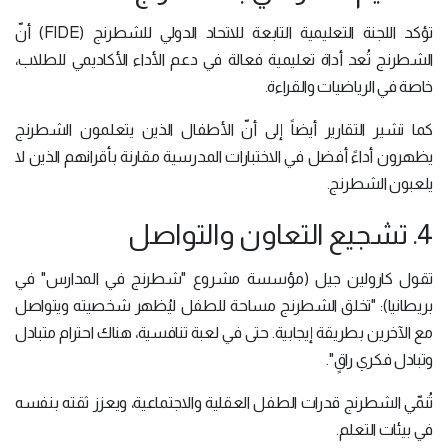
تؤكد اللجنة التعليمية التابعة للاتحاد الدولي للشطرنج (FIDE) أنّ
الشطرنج تُعد أداة تعليمية فعالة في دعم الأداء الأكاديمي للطلاب،
خاصة في الرياضيات والقراءة.
كما تشير التقارير أيضاً إلى أنّ الأطفال الذين يتعلمون الشطرنج
يظهرون أداءً أفضل في الاختبارات المدرسية مقارنة بأقرانهم الذين لا
يلعبون الشطرنج.
4. تشجيع التعاون والتواصل
تقول كارولين جيل (مؤسسة مشروع "شطرنج في المدارس" في
بريطانيا): "تخلق الشطرنج مساحة للطفل ليُظهر شخصيته ويتواصل
مع الآخرين بطريقة إيجابية. حتى في لعبة تنافسية، هناك احترام متبادل
وتبادل فكري راقٍ".
تُنمّي الشطرنج قدرات الطفل العقلية والاجتماعية، ويعزز ثقته بنفسه
في بيئات التعلم.