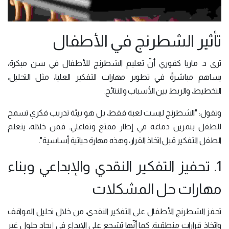
تأثير الشطرنج في الأطفال
ترى د. ماريا كفوري أنّ تعليم الشطرنج للأطفال في سن مبكرة،
يساهم مباشرةً في تطوير مهارات التفكير العليا، مثل التحليل،
التخطيط، والربط بين الأسباب والنتائج.
وتقول: "الشطرنج ليست لعبة فقط، بل هو بيئة تدريب فكري تسمح
للطفل بتمرين دماغه في إطار ممتع وتفاعلي. فمن خلاله، يتعلم
الطفل التفكير قبل اتخاذ القرار، وهذه مهارة حياتية أساسية".
1. تحفيز التفكير النقدي والإبداعي وبناء
مهارات حل المشكلات
تحفز الشطرنج الأطفال على التفكير النقدي، من خلال تحليل المواقف
واتخاذ قرارات منطقية. كما أنّها تشجع على الإبداع في إيجاد حلول غير