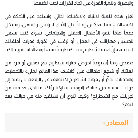
والبصرية، وتنمية القدرة على اتخاذ القرارات تحت الضغط.
تعزز هذه اللعبة الانتباه والانضباط الذاتي، وتساعد على التحكم في
الانفعالات، مما ينعكس إيجاباً على الأداء الدراسي والمهني، ويشكل
دعماً هامّاً لنمو الأطفال العقلي والاجتماعي. سواء كنت تسعى
لتحسين مهاراتك في العمل، أو ترغب في تقوية قدرات أطفالك
الذهنية، فإنّ لعبة الشطرنج تمنحك طريقاً ممتعاً وفعّالاً لتحقيق ذلك.
خصص وقتاً أسبوعياً لخوض مباراة شطرنج مع صديق أو فرد من
العائلة، أو شجع أطفالك على اكتشاف هذا العالم المليء بالتخطيط
والتحديات. تذكّر أن فوائد الشطرنج لا تتوقف على الرقعة، بل تمتد إلى
جوانب عديدة من حياتك اليومية. شاركنا رأيك: ما الذي تعلمته من
تجربتك مع الشطرنج؟ وكيف تنوي أن تستفيد منه في حياتك بعد
اليوم؟
المصادر +