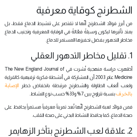
الشطرنج كوقاية معرفية
من أبرز فوائد الشطرنج أنّها لا تقتصر على تنشيط الدماغ فقط، بل
يمتد تأثيرها ليكون وسيلةً فعّالةً في الوقاية المعرفية وتجنيب الدماغ
مخاطر التدهور بفضل تحفيزها المستمر للدماغ.
1. تقليل مخاطر التدهور العقلي
أظهرت دراسة منهجية نُشرت في The New England Journal of
Medicine عام 2003 أن المشاركة في أنشطة فكرية ترفيهية كالقراءة
الإصابة
ولعب ألعاب الطاولة والشطرنج مرتبطة بانخفاض خطر
بالخرف
بنسبة تتراوح بين 7% و33% حسب نوع النشاط.
فمن فوائد لعبة الشطرنج أنّها تُعد تمريناً معرفياً مستمراً يحافظ على
صحة الدماغ، كما يحافظ النشاط البدني على صحة القلب.
2. علاقة لعب الشطرنج بتأخر الزهايمر