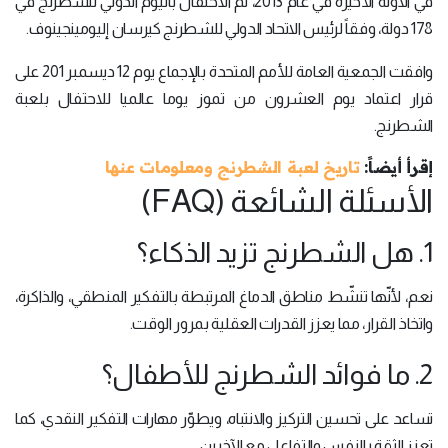
في الآونة الأخيرة في عام 2013، تم الاحتفال باليوم الدولي للشطرنج في
178 دولة، وفقاً لرئيس الاتحاد الدولي للشطرنج كيرسان إليومينجينوف.
وافقت الجمعية العامة للأمم المتحدة بالإجماع يوم 12 ديسمبر 201 على
قرار اعتماد يوم العشرون من تموز يوما عالميا للاحتفال بلعبة
الشطرنج.
إقرأ أيضاً:
تاريخ لعبة الشطرنج ومعلومات عنها
الأسئلة الشائعة (FAQ)
1. هل الشطرنج تزيد الذكاء؟
نعم، لأنّها تنشّط مناطق الدماغ المرتبطة بالتفكير المنطقي، والذاكرة،
واتخاذ القرار، مما يعزز القدرات العقلية بمرور الوقت.
2. ما فوائد الشطرنج للأطفال؟
تساعد على تحسين التركيز والانتباه، ويطوّر مهارات التفكير النقدي، كما
تعزز الثقة بالنفس والتفاعل مع الآخرين.