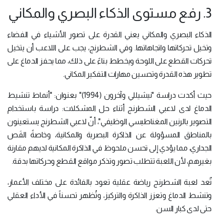
3. رفع مستوى الذكاء البصري والمكاني
الذكاء البصري والمكاني يعني القدرة على تصور الأشياء في الفضاء
وتخيل تحركاتها واتجاهاتها. وفي الشطرنج، يجب على اللاعب أن يتخيل
تحركات القطع على اللوحة ويخطط بناءً على ذلك، مما يحفز الدماغ على
تطوير هذه القدرة وتحسين مهارات التفكير المكاني.
حيث أكدت دراسة "نيشيللي وآخرون (1994)" بعنوان: "أنماط تنشيط
الدماغ لدى لاعبي الشطرنج أثناء حل المشكلات: دراسة باستخدام
التصوير بالرنين المغناطيسي الوظيفي"، أنّ لاعبي الشطرنج يستعينون
بالمناطق المسؤولة عن الذاكرة البصرية والمكانية، وخاصةً الفَص
الجداري، مما يؤدي إلى تحسن ملحوظ في الذاكرة المكانية لديهم مقارنة
بغيرهم، لأن اللعبة تتطلب تصور وتذكر مواقع القطع وحركاتها بدقة.
تٌعد لعبة الشطرنج رياضة عقلية تعود بالفائدة على مختلف الأعمار،
وتنشط الدماغ وتعزز الذاكرة والتركيز، وتُظهر تحسناً في الأداء العقلي
حتى لدى كبار السن.