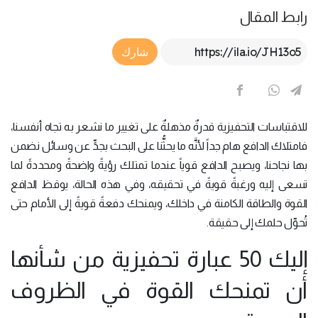
رابط المقال
Article Link
شارك
للاقتباسات التحفيزية قدرةٌ مذهلةٌ على تغيير ما نشعر به تجاه أنفسنا،
فامتلاك الدافع هام جداً لأنَّه ما يحثُّنا على البحث بجدٍّ عن وسائل نضمن
بها نجاحنا، ويصبح الدافع قوياً عندما تمتلك رؤيةً واضحةً ومحددةً لما
تسعى إليه ورغبةً قويةً في تحقيقه، وفي هذه الحالة، يوقظ الدافع
القوة والطاقة الكامنة في داخلك، ويمنحك دفعةً قويةً إلى الأمام حتى
تُحوِّل حلمك إلى حقيقة.
إليك 50 عبارة تحفيزية من شأنها
أن تمنحك القوة في الظروف