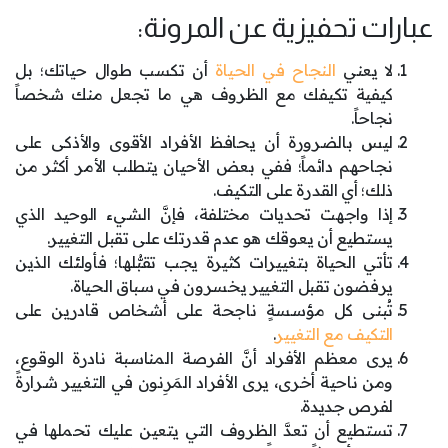
عبارات تحفيزية عن المرونة:
لا يعني
النجاح في الحياة
أن تكسب طوال حياتك؛ بل
كيفية تكيفك مع الظروف هي ما تجعل منك شخصاً
نجاحاً.
ليس بالضرورة أن يحافظ الأفراد الأقوى والأذكى على
نجاحهم دائماً؛ ففي بعض الأحيان يتطلب الأمر أكثر من
ذلك؛ أي القدرة على التكيف.
إذا واجهت تحديات مختلفة، فإنَّ الشيء الوحيد الذي
يستطيع أن يعوقك هو عدم قدرتك على تقبل التغيير.
تأتي الحياة بتغييرات كثيرة يجب تقبُّلها؛ فأولئك الذين
يرفضون تقبل التغيير يخسرون في سباق الحياة.
تُبنى كل مؤسسةٍ ناجحة على أشخاص قادرين على
التكيف مع التغيير
.
يرى معظم الأفراد أنَّ الفرصة المناسبة نادرة الوقوع،
ومن ناحية أخرى، يرى الأفراد المَرِنون في التغيير شرارةً
لفرص جديدة.
تستطيع أن تعدَّ الظروف التي يتعين عليك تحملها في