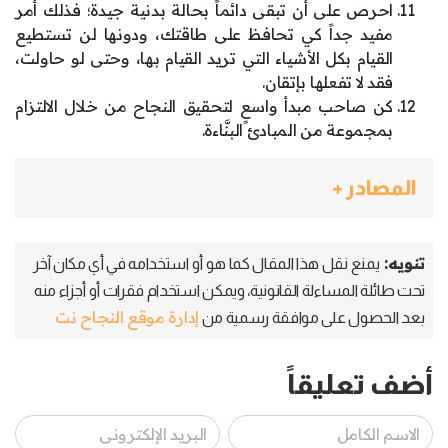
احرص على أن تبقى دائماً بحالة بدنية جيدة؛ فذلك أمر
مفيد جداً كي تحافظ على طاقتك، ودونها لن تستطيع
القيام بكل الأشياء التي تريد القيام بها، وحتى لو حاولت،
فقد لا تفعلها بإتقان.
كن صاحب مبدأ واسعٍ لتحقيق النجاح من خلال الالتزام
بمجموعة من المبادئ البنَّاءة.
المصادر +
تنويه:
يمنع نقل هذا المقال كما هو أو استخدامه في أي مكان آخر
تحت طائلة المساءلة القانونية، ويمكن استخدام فقرات أو أجزاء منه
إدارة موقع النجاح نت
بعد الحصول على موافقة رسمية من
أضف تعليقاً