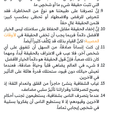
التي تثبت حقيقة شيءٍ ما أو شخصٍ ما.
إنَّ تصرفنا على طبيعتنا هو نوعٌ من المخاطرة، فقد
تتعرض للرفض والاضطهاد أو تحظى بمكسبٍ كبير؛
فثمن الحقيقة غالٍ حقاً.
إنَّ إخفاء الحقيقة مقابل الحفاظ على سلامتك ليس الخيار
الأفضل دائماً؛ فربما يجب أن تخفي الحقيقة في
الأوقات
العصيبة
؛ لكنَّ القيام بذلك قد يُكلِّف كثيراً أيضاً.
إن كنت إنساناً صادقاً، من السهل أن تتفوق على أي
شخص آخر، فلا عيب في الاعتراف بالحقيقة أبداً، ومهما
كان ذلك صعباً، فإنَّ قول الحقيقة هو دائماً الخيار الأفضل.
لا شيء في العالم يضاهي قلباً وحياةً صادقة، فعندما
تعيش حياتك دون قيود، ستمتلك قدرةً هائلة على التأثير
في الآخرين.
غياب الشفافية ينشئ حاجزاً من القلق وانعدام الثقة؛ إذ
يصبح لتصرفاتنا وقراراتنا تأثيرٌ سلبي مضاعف.
عندما يتصرف الناس بشفافية، يستطيعون تجنب أحكام
الآخرين وقيودهم؛ إذ لا يستطيع الناس أن يفكروا بسلبية
في شخصٍ إيجابي تماماً.