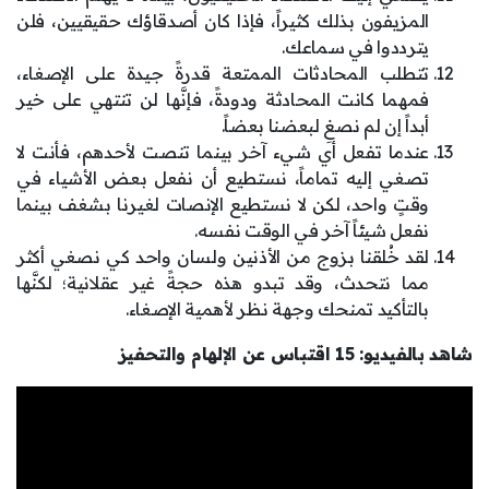
المزيفون بذلك كثيراً، فإذا كان أصدقاؤك حقيقيين، فلن
يترددوا في سماعك.
تتطلب المحادثات الممتعة قدرةً جيدة على الإصغاء،
فمهما كانت المحادثة ودودةً، فإنَّها لن تنتهي على خير
أبداً إن لم نصغِ لبعضنا بعضاً.
عندما تفعل أي شيء آخر بينما تنصت لأحدهم، فأنت لا
تصغي إليه تماماً، نستطيع أن نفعل بعض الأشياء في
وقتٍ واحد، لكن لا نستطيع الإنصات لغيرنا بشغف بينما
نفعل شيئاً آخر في الوقت نفسه.
لقد خُلقنا بزوج من الأذنين ولسان واحد كي نصغي أكثر
مما نتحدث، وقد تبدو هذه حجةً غير عقلانية؛ لكنَّها
بالتأكيد تمنحك وجهة نظر لأهمية الإصغاء.
شاهد بالفيديو: 15 اقتباس عن الإلهام والتحفيز