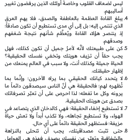
ليس لضعاف القلوب وخاصةً أولئك الذين يرفضون تغيير
أساليبهم.
يبلغ القادة العظمة بالعاطفة والصدق، فلا يهم العرق
الذي تنتمي إليه؛ بل إلى أي مدى تستطيع أن تكون صادقاً؛
إذ ينتصر هؤلاء القادة ويُعظَّم شأنهم نتيجة شغفهم
وصدقهم.
كن على طبيعتك لأنَّه لأمرٌ جميل أن تكون كذلك، فهل
يجب حقاً أن تزيف هويتك وتخفي نفسك الحقيقية؟
الحياة جميلة وكذلك أنت، ولا سبب في العالم يمنعك من
إظهار حقيقتك.
لا يتحدد كيانك الحقيقي بما يراه الآخرون؛ وإنَّما بما
تُظهره لهم؛ فالحقيقة هي أنَّ الناس سيصدقون دائماً ما
يرونه وكل ما تفعله؛ لذا احرص على أن تعبِّر تصرفاتك
بصدق عن هويتك الحقيقية.
لا تستطيع إخفاء الحقيقة؛ فهي كالدخان الذي يتصاعد في
الهواء، ولا تستطيع تجاهله، ولا تكذب أبداً ولا تعش حياةً
مزيفة؛ فستظهر الحقيقة دائماً على أي حال.
حتى تثبت مصداقيتك، يجب أن تتحلى بالنزاهة
والشفافية وتعبِّر عن نفسك بصدق، فهذه هي العوامل