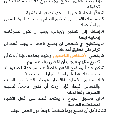
إذا أردت تحقيق النجاح، يجب اتباع عادات تساعدك على
تحقيقه.
فكِّر بإيجابية حتى لو واجهت صعوبات كثيرة.
يساعدك الأمل على تحقيق النجاح ويمنحك القوة للسعي
وراء أحلامك.
إضافة إلى التفكير الإيجابي، يجب أن تكون تصرفاتك
إيجابية أيضاً.
يستطيع أي شخص أن يصبح ناجحاً؛ إذ يجب فقط أن
تركز على تحقيق أهدافك.
يقضي
الأشخاص الناجحون
وقتهم بحكمة، وإذا أردت أن
تصبح مثلهم، فيجب أن تقضي وقتك مثلهم.
كن هادئاً ومنفتح الذهن خاصةً عند مواجهة الصعوبات؛
سيساعدك هذا على اتخاذ القرارات الصحيحة.
لا تختلق الأعذار؛ فالأعذار هواية الأشخاص الجبناء
والكسالى فقط، فإذا أردت أن تكون ناجحاً، فعليك
التصرف وفقاً لذلك.
إنَّ تحقيق النجاح لا يعتمد فقط على فعل الأشياء
لمصلحتك الخاصة.
لا تأمل أن تصبح يوماً شخصاً ناجحاً دون العمل الجاد.