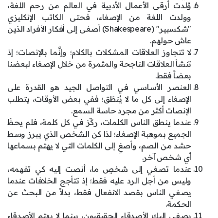
وُلدت أرقى الأعمال الأدبية في العالم من رحم اللغة،
وولدت اللغة من الإصغاء، فحتى الكاتب الإنكليزي
"شكسبير" (Shakespeare) أصغى إلى أفكار الأفراد الذين
عاش حولهم.
لا تتجاوز العلاقات المشكلات بالكلام؛ وإنَّما بالإنصات؛ إذ
تنشأ العلاقات الناجحة والمثمرة من خلال الإصغاء لبعضنا
بعضاً فقط.
العنصر الأساسي في التواصل الجيد هو القدرة على
الإصغاء إلى كل ما لا يُنطَق؛ ففي بعض الأوقات، يتطلب
الإنصات أكثر من مجرد حاسة السمع.
عندما ينطق الناس الكلمات، ركِّز في كل كلمة، فلم يحظَ
الجميع بموهبة الإصغاء؛ لذا كن الشخص الذي يبرز وسط
حشد من الصم، وأصغِ إلى الكلمات التي لا يهتم بسماعها
أي شخص آخر.
عندما تصغي إلى شخصٍ ما، أنصت إليه كي تفهمه،
وليس من أجل الرد عليه فقط؛ إذ تتأجج الخلافات عندما
يصغي الناس بقصد الانفعال فقط، بدلاً من البحث عن
الحكمة.
يصغي إليك الأصدقاء الحقيقيون، بينما لا يهتم الأصدقاء