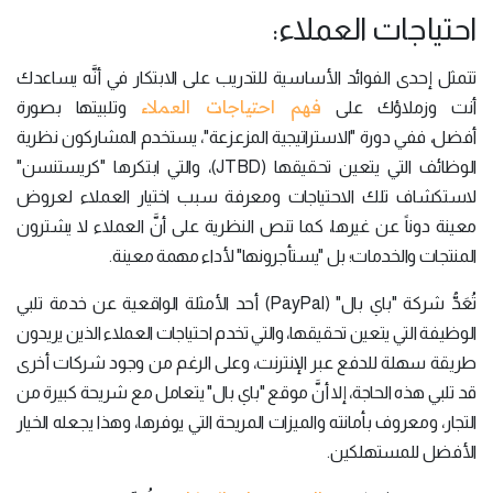
احتياجات العملاء:
تتمثل إحدى الفوائد الأساسية للتدريب على الابتكار في أنَّه يساعدك
فهم احتياجات العملاء
أنت وزملاؤك على
وتلبيتها بصورة
أفضل، ففي دورة "الاستراتيجية المزعزعة"، يستخدم المشاركون نظرية
الوظائف التي يتعين تحقيقها (JTBD)، والتي ابتكرها "كريستنسن"
لاستكشاف تلك الاحتياجات ومعرفة سبب اختيار العملاء لعروض
معينة دوناً عن غيرها، كما تنص النظرية على أنَّ العملاء لا يشترون
المنتجات والخدمات؛ بل "يستأجرونها" لأداء مهمة معينة.
تُعَدُّ شركة "باي بال" (PayPal) أحد الأمثلة الواقعية عن خدمة تلبي
الوظيفة التي يتعين تحقيقها، والتي تخدم احتياجات العملاء الذين يريدون
طريقة سهلة للدفع عبر الإنترنت، وعلى الرغم من وجود شركات أخرى
قد تلبي هذه الحاجة، إلا أنَّ موقع "باي بال" يتعامل مع شريحة كبيرة من
التجار، ومعروف بأمانته والميزات المريحة التي يوفرها، وهذا يجعله الخيار
الأفضل للمستهلكين.