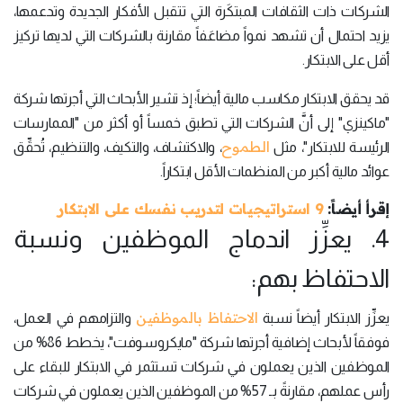
الشركات ذات الثقافات المبتكَرة التي تتقبل الأفكار الجديدة وتدعمها،
يزيد احتمال أن تشهد نمواً مضاعَفاً مقارنة بالشركات التي لديها تركيز
أقل على الابتكار.
قد يحقق الابتكار مكاسب مالية أيضاً؛ إذ تشير الأبحاث التي أجرتها شركة
"ماكينزي" إلى أنَّ الشركات التي تطبق خمساً أو أكثر من "الممارسات
الطموح
الرئيسة للابتكار"، مثل
، والاكتشاف، والتكيف، والتنظيم، تُحقِّق
عوائد مالية أكبر من المنظمات الأقل ابتكاراً.
إقرأ أيضاً:
9 استراتيجيات لتدريب نفسك على الابتكار
4. يعزِّز اندماج الموظفين ونسبة
الاحتفاظ بهم:
الاحتفاظ بالموظفين
يعزِّز الابتكار أيضاً نسبة
والتزامهم في العمل،
فوفقاً لأبحاث إضافية أجرتها شركة "مايكروسوفت"، يخطط 86% من
الموظفين الذين يعملون في شركات تستثمر في الابتكار للبقاء على
رأس عملهم، مقارنةً بـ 57% من الموظفين الذين يعملون في شركات