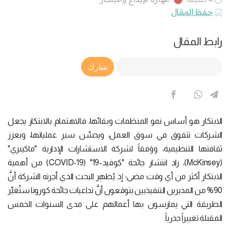
حفظ المقال
رابط المقال
Article Link
شارك
الابتكار هو أساس نمو المنظمات وبقائها، فالاهتمام بالابتكار يجعل
الشركات تتفوق في سوق العمل، ويحسِّن سير عملياتها، ويعزز
ثقافتها التنظيمية، ووَفقاً لشركة الاستشارات الإدارية "ماكينزي"
(McKinsey)، زاد انتشار جائحة "كوفيد-19" (COVID-19) من أهمية
الابتكار أكثر من أي وقت مضى؛ إذ يُظهِر البحث الذي أجرته الشركة أنَّ
90% من المديرين التنفيذيين يتوقعون أنَّ تداعيات جائحة كورونا ستُغيِّر
الطريقة التي يمارسون بها أعمالهم على مدى السنوات الخمس
المقبلة تغييراً جذرياً.