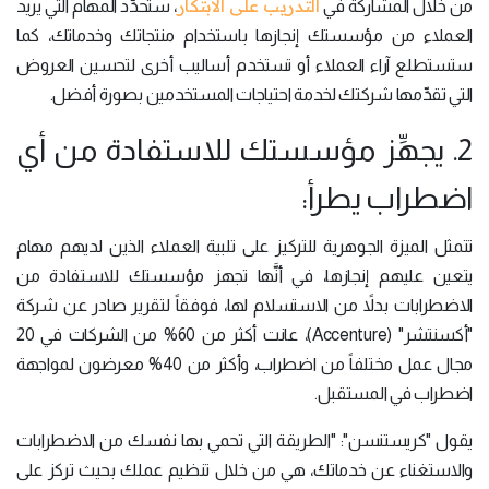
التدريب على الابتكار
من خلال المشاركة في
، ستُحدِّد المهام التي يريد
العملاء من مؤسستك إنجازها باستخدام منتجاتك وخدماتك، كما
ستستطلع آراء العملاء أو تستخدم أساليب أخرى لتحسين العروض
التي تقدِّمها شركتك لخدمة احتياجات المستخدمين بصورة أفضل.
2. يجهِّز مؤسستك للاستفادة من أي
اضطراب يطرأ:
تتمثل الميزة الجوهرية للتركيز على تلبية العملاء الذين لديهم مهام
يتعين عليهم إنجازها، في أنَّها تجهز مؤسستك للاستفادة من
الاضطرابات بدلاً من الاستسلام لها، فوفقاً لتقرير صادر عن شركة
"أكسنتشر" (Accenture)، عانت أكثر من 60% من الشركات في 20
مجال عمل مختلفاً من اضطراب، وأكثر من 40% معرضون لمواجهة
اضطراب في المستقبل.
يقول "كريستنسن": "الطريقة التي تحمي بها نفسك من الاضطرابات
والاستغناء عن خدماتك، هي من خلال تنظيم عملك بحيث تركز على