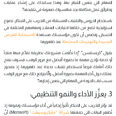
المهام التي يتعين القيام بها، وهذا يساعدك على إنشاء عمليات
وطرائق عمل متكاملة يجد منافسوك صعوبة في تقليدها".
باستخدام الدروس والتقنيات المستقاة من التدريب على الابتكار، تصوغ
استراتيجية تضع من خلالها احتياجات العملاء ومهامهم المختلفة في
للاستجابة للفرص
الحسبان، وتضمن أن تكون مؤسستك مستعدة
الجديدة والتهديدات المحتملة
عند ظهورها.
يقول "كريستنسن": "إذا نظَّمتَ مشروعك بطريقة تقدِّم فيها منتجاً
أو خدمة تؤدي مهمة ما بصورة أفضل مع مرور الوقت، فسوف يفتح
ذلك أمامك فرصاً لاستخدام تقنيات جديدة عند ظهورها؛ إذ يتمحور
عملك حول أداء المهمة بصورة أفضل، وألَّا يتراجع ذلك مع مرور الوقت
بسبب ثبات الجودة في المهام التي يتعين إنجازها".
3. يعزِّز الأداء والنمو التنظيمي:
قد يؤثر التدريب على الابتكار تأثيراً إيجابياً في أداء مؤسستك ونموها؛ إذ
شركة "مايكروسوفت"
تُظهِر البيانات التي جمعَتها
(Microsoft)، أنَّ