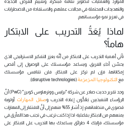
الموارد والعمليات لتطوير ثقافة مبتكَرة، وتقييم الفرص الجديدة
والتهديدات المحتملة في مجالات عملهم، والاستفادة من الاضطرابات
في تعزيز نمو مؤسساتهم.
لماذا يُعَدُّ التدريب على الابتكار
هاماً؟
تأتي أهمية التدريب على الابتكار من أنَّه يعزز التفكير الاستراتيجي الذي
يحسِّن أداء الفريق، ويساعد مؤسستك على الوصول إلى أقصى
إمكاناتها، فإن لم تركز على الابتكار، فلن تتنافس مؤسستك
التكنولوجيا المزعزعة
مع
(disruptive technologies).
وجد تقرير حديث صادر عن شركة "برايس ووترهاوس كوبرز" (PwC) أنَّ
صقل المهارات
الرؤساء التنفيذيين يَعُدُّون إعادة التدريب و
أولوية
قصوى في منظماتهم؛ إذ أشار 55% منهم إلى أنَّ الافتقار إلى المهارات
يمنعهم من الابتكار بفاعلية؛ لذا إذا كنت ترغب في تجنب هذا المأزق في
مؤسستك، فإليك 4 طرائق يساعدك بها التدريب على الابتكار على