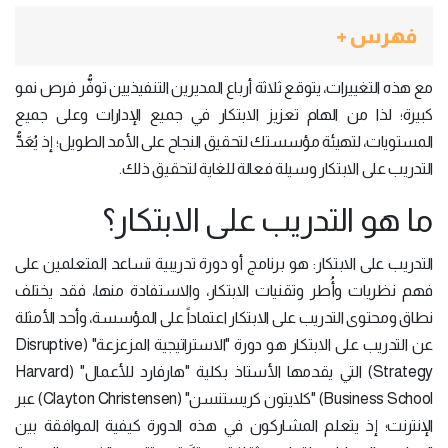
فهرس +
مع هذه التغييرات، يتوقع ثلاثة أرباع المديرين التنفيذيين توفُّر فرص نمو
كبيرة؛ لذا من الهام تعزيز الابتكار في جميع الإدارات وعلى جميع
المستويات، لتهيئة مؤسستك لتحقيق النجاح على الأمد الطويل؛ إذ يُعَدُّ
التدريب على الابتكار وسيلة فعالة للغاية لتحقيق ذلك.
ما هو التدريب على الابتكار؟
التدريب على الابتكار: هو برنامج أو دورة تدريبية تساعد المتعلمين على
فهم نظريات وأُطر وتقنيات الابتكار، والاستفادة منها، فقد يختلف
نطاق ومحتوى التدريب على الابتكار اعتماداً على المؤسسة، وأحد الأمثلة
عن التدريب على الابتكار هو دورة "الاستراتيجية المزعزعة" (Disruptive
Strategy) التي يقدمها الأستاذ بكلية "هارفارد للأعمال" (Harvard
Business School) "كلايتون كريستنسن" (Clayton Christensen) عبر
الإنترنت؛ إذ يتعلم المشاركون في هذه الدورة كيفية الموافقة بين