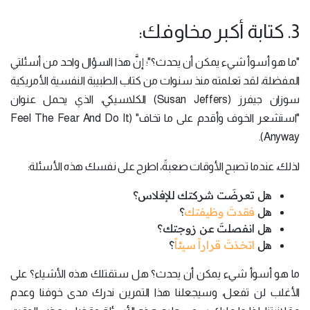
3. كتابة أكبر مخاوفك:
"ما هو أسوأ شيء يمكن أن يحدث؟"؛ إنَّ هذا السؤال واحد من أسئلتي
المفضلة، لقد تعلمته منذ سنوات من كتاب الطبيبة النفسية الأمريكية
سوزان جيفرز (Susan Jeffers) الكلاسيكي، الذي يحمل عنوان
"استشعر الخوف وأقدم على ما تخاف" (Feel The Fear And Do It
Anyway).
لذلك، عندما تصبح الأوقات صعبةً، اطرح على نفسك هذه الأسئلة:
هل تعرضَت شركتك للإفلاس؟
هل
فقدتَ وظيفتك
؟
هل انفصلتَ عن زوجتك؟
هل
اتخذتَ قراراً سيئاً
؟
ما هو أسوأ شيء يمكن أن يحدث؟ هل ستقتلك هذه الأشياء؟ على
الأغلب لن تفعل، وسيجعلنا هذا التمرين ندرك مدى خوفنا وعدم