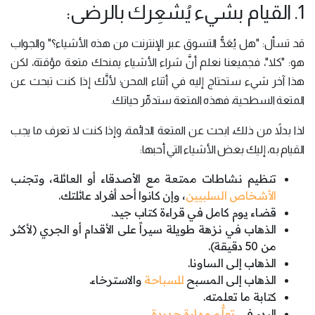
1. القيام بشيء يُشعِرك بالرضى:
قد تسأل: "هل يُعَدُّ التسوق عبر الإنترنت من هذه الأشياء؟" والجواب
هو: "كلا"، فجميعنا نعلم أنَّ شراء الأشياء يمنحك متعة مؤقتة، لكن
هذا آخر شيء ستحتاج إليه في أثناء المحن؛ لأنَّك إذا كنت تبحث عن
المتعة السطحية، فهذه المتعة ستدمِّر حياتك.
لذا بدلاً من ذلك، ابحث عن المتعة الدائمة، وإذا كنت لا تعرف ما يجب
القيام به، إليك بعض الأشياء التي أحبها:
تنظيم نشاطات ممتعة مع الأصدقاء أو العائلة، وتجنب
الأشخاص السلبيين
، وإن كانوا أحد أفراد عائلتك.
قضاء يوم كامل في قراءة كتاب جيد.
الذهاب في نزهة طويلة سيراً على الأقدام أو الجري (لأكثر
من 50 دقيقة).
الذهاب إلى الساونا.
الذهاب إلى المسبح
للسباحة
والاسترخاء.
كتابة ما تعلمته.
البدء في
تعلُّم مهارة جديدة
.