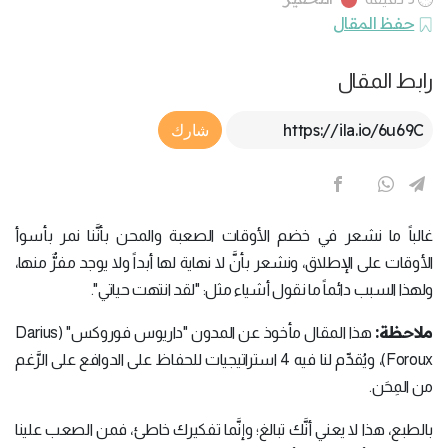
حفظ المقال
رابط المقال
Article Link
شارك
غالباً ما نشعر في خضم الأوقات الصعبة والمحن بأنَّنا نمر بأسوأ
الأوقات على الإطلاق، ونشعر بأنَّ لا نهاية لها أبداً ولا يوجد مفرٌّ منها،
ولهذا السبب دائماً ما نقول أشياء مثل: "لقد انتهت حياتي".
ملاحظة:
هذا المقال مأخوذ عن المدون "داريوس فوروكس" (Darius
Foroux)، ويُقدِّم لنا فيه 4 استراتيجيات للحفاظ على الدوافع على الرَّغم
من المِحَن.
بالطبع، هذا لا يعني أنَّك تبالغ؛ وإنَّما تفكيرك خاطئ، فمن الصعب علينا