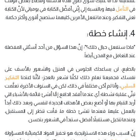
عقلانيتنا؛ لذا ما عليك سوى طرح هذه الأسئلة وقضاء بعض الوقت
التأمل
في
فيها، وبالنسبة إلي إنَّني أفضِّل الكتابة في يومياتي لأنَّ الكتابة
تعني التفكير، وعندما تفعل الأمرين كليهما، ستصبح أقوى وأكثر حكمة.
4. إنشاء خطة:
"ماذا ستفعل حيال ذلك؟"؛ إنَّ هذا السؤال من أحد أسئلتي المفضلة
عند التعامل مع المحن أيضاً.
بالطبع، لن يساعدك الجلوس في المنزل والشعور بالأسف على
التفكير
نفسك، فجميعنا نعلم ذلك؛ لكنَّنا نشعر بالعجز؛ لأنَّنا اعتدنا
السلبي
، وأنا لم أكن مختلفاً في ذلك، لكن في السنوات الأخيرة، تعلَّمت
تبنِّي عقلية نشطة؛ أي عندما أفقد الدافع إمَّا أنشئ قائمة بالأشياء التي
أريد القيام بها أو أضع بعض الأهداف الجديدة لنفسي وبعد ذلك أبدأ
بالعمل عليها، فعندما تنشئ خطة ما، فأنت تنظر إلى المستقبل،
وعندما تتخيل مستقبلاً أفضل، ستبدأ في الشعور بتحسن.
إنَّ السبب وراء هذه الاستراتيجية هو تحفيز المواد الكيميائية المسؤولة