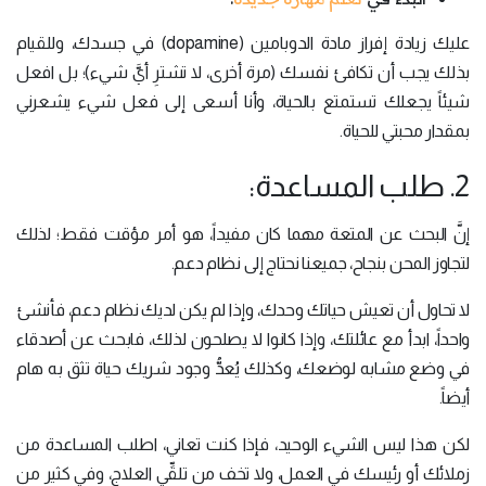
عليك زيادة إفراز مادة الدوبامين (dopamine) في جسدك، وللقيام
بذلك يجب أن تكافئ نفسك (مرة أخرى، لا تشترِ أيَّ شيء)؛ بل افعل
شيئاً يجعلك تستمتع بالحياة، وأنا أسعى إلى فعل شيء يشعرني
بمقدار محبتي للحياة.
2. طلب المساعدة:
إنَّ البحث عن المتعة مهما كان مفيداً، هو أمر مؤقت فقط؛ لذلك
لتجاوز المحن بنجاح، جميعنا نحتاج إلى نظام دعم.
لا تحاول أن تعيش حياتك وحدك، وإذا لم يكن لديك نظام دعم، فأنشئ
واحداً، ابدأ مع عائلتك، وإذا كانوا لا يصلحون لذلك، فابحث عن أصدقاء
في وضع مشابه لوضعك، وكذلك يُعدُّ وجود شريك حياة تثق به هام
أيضاً.
لكن هذا ليس الشيء الوحيد، فإذا كنت تعاني، اطلب المساعدة من
زملائك أو رئيسك في العمل، ولا تخف من تلقِّي العلاج، وفي كثير من