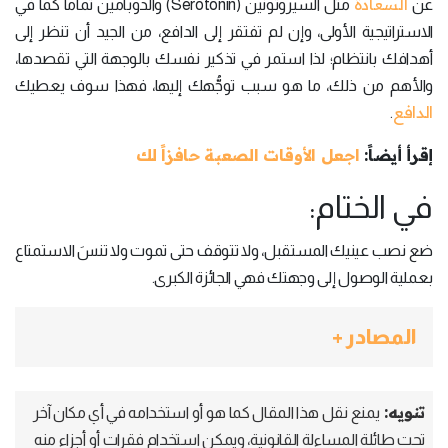
السعادة
عن
مثل السيروتونين (Serotonin) والدوبامين تماماً كما في
الاستراتيجية الأولى، وإن لم تفتقر إلى الدافع، من الجيد أن تنظر إلى
أهدافك بانتظام؛ لذا استمر في تذكير نفسك بالوجهة التي تقصدها،
والأهم من ذلك، ما هو سبب توجُّهك إليها، فهذا سوف يعطيك
الدافع
.
إقرأ أيضاً:
اجعل الأوقات الصعبة حافزاً لك
في الختام:
ضع نصب عينيك المستقبل، ولا تتوقف حتى تموت ولا تنسَ الاستمتاع
بعملية الوصول إلى وجهتك فهي الجائزة الكبرى.
المصادر +
تنويه:
يمنع نقل هذا المقال كما هو أو استخدامه في أي مكان آخر
تحت طائلة المساءلة القانونية، ويمكن استخدام فقرات أو أجزاء منه