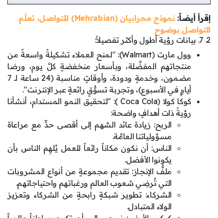
إقرأ أيضاً:
نموذج محرابيان (Mehrabian) للتواصل، تعلّم
التواصل بوضوح
2. 7. بيانات رؤية أطول وأكثر تفصيلاً:
وول مارت (Walmart): "لمنح العملاء تشكيلةً واسعةً من
منتجاتهم المفضَّلة، وبأسعار منخفضةٍ كلَّ يوم، ورضا
مضمون، وخدمةٍ ودودة، وأوقاتٍ مناسبة (24 ساعة لـ 7
أيامٍ في الأسبوع)، وتجربة تسوُّقٍ رائعةٍ عبر الإنترنت".
كوكا كولا (Coca Cola ): "لتحقيق النمو المستدام، أنشأنا
رؤيةً ذات أهدافٍ واضحة:
الربح: زيادة عائد السَّهم إلى أقصى حدٍّ مع مراعاة
مسؤولياتنا العامَّة.
الناس: أن نكون مكاناً رائعاً للعمل يُلهِم الناس بأن
يكونوا الأفضل.
ملفُّ الإنجاز: تقديم مجموعةٍ من أنواع المشروبات
التي تُرضِي شعوب العالم ورغباتهم واحتياجاتهم.
الشركاء: تطوير شبكةٍ رابحةٍ من الشركاء وتعزيز
الولاء المتبادل.