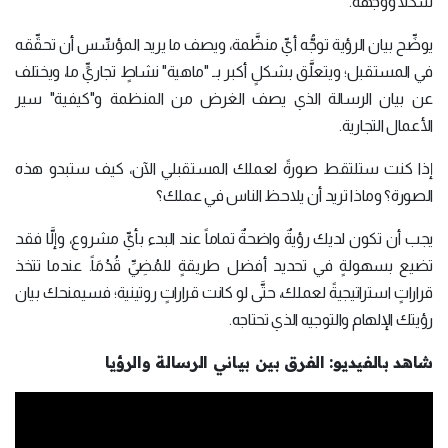
شكلاً ووجهة.
يوضِّح بيان الرؤية توجُّه أيِّ منظَّمة، ويصف ما يريد المؤسِّس أن تحقِّقه
في المستقبل؛ ويتعلَّق بشكلٍ أكبر بـ "ماهية" نشاطٍ تجاريٍّ ما، ويختلف
عن بيان الرسالة الذي يصف الغرض من المنظمة و"كيفية" سير
الأعمال التجارية.
إذا كنت ستلتقط صورةً لعملك المستقبلي الآن، كيف ستبدو هذه
الصورة؟ وماذا تريد أن يلاحظ الناس في عملك؟
يجب أن تكون لديك رؤيةٌ واضحةٌ تماماً عند البدء بأيِّ مشروع، وإلَّا فقد
تضيع بسهولةٍ في تحديد أفضل طريقةٍ للمُضِيِّ قُدُمَاً. عندما تتخذ
قراراتٍ استراتيجيةً لعملك، حتَّى لو كانت قراراتٍ روتينية؛ فسيمنحك بيان
رؤيتك الإلهام والتوجيه الذي تحتاجه.
شاهد بالفيديو: الفرق بين بياني الرسالة والرؤيا