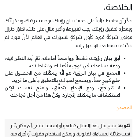
الخلاصة:
تذكَّر أن تحافظ دائماً على تحديث بيان رؤيتك لتوجيه شركتك، وتذكر أنَّك
وبمجرَّد تحقيق رؤيتك، يجب تغييرها؛ وأكبر مثالٍ على ذلك: تجاوُز جنرال
موتورز شركةَ فورد كأول شركةٍ للسيارات في العالم؛ لأنَّ فورد لم
تحدِّث هدفها بعد الوصول إليه.
أبقِ بيان رؤيتك نشطاً وواضحاً أمامك، ثمَّ أعِد النظر فيه،
ودعه يساعدك في توجيه أفعالك ونشاطاتك.
الممتع في بيان الرؤية هو أنَّه يمكِّنك من الحصول على
حلمٍ كبيرٍ حقاً، ويسمح لخيالك بالتحليق بأعلى ما تريد.
لا تتراجع، ودع الإبداع يتدفَّق، وامنح نفسك الإذن
لاستكشاف ما يمكنك إنجازه. وكلُّ هذا من أجل نجاحك.
المصدر
تنويه:
يمنع نقل هذا المقال كما هو أو استخدامه في أي مكان آخر
تحت طائلة المساءلة القانونية، ويمكن استخدام فقرات أو أجزاء منه