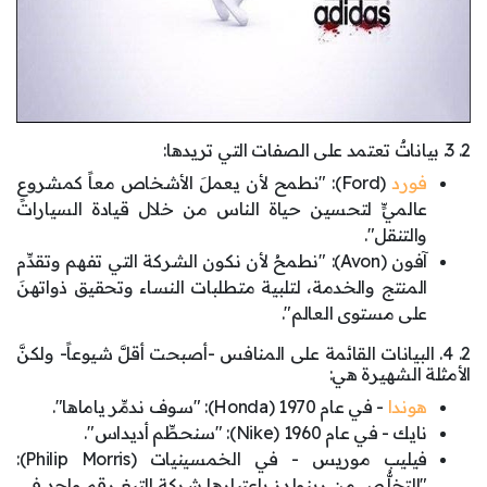
2. 3. بياناتٌ تعتمد على الصفات التي تريدها:
فورد
(Ford): "نطمح لأن يعملَ الأشخاص معاً كمشروعٍ
عالميٍّ لتحسين حياة الناس من خلال قيادة السيارات
والتنقل".
آفون (Avon): "نطمحُ لأن نكون الشركة التي تفهم وتقدِّم
المنتج والخدمة، لتلبية متطلبات النساء وتحقيق ذواتهنَ
على مستوى العالم".
2. 4. البيانات القائمة على المنافس -أصبحت أقلَّ شيوعاً- ولكنَّ
الأمثلة الشهيرة هي:
هوندا
- في عام 1970 (Honda): "سوف ندمِّر ياماها".
نايك - في عام 1960 (Nike): "سنحطِّم أديداس".
فيليب موريس - في الخمسينيات (Philip Morris):
"التخلُّص من رينولدز باعتبارها شركة التبغ رقم واحدٍ في