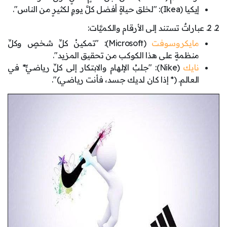
إيكيا (Ikea): "لخلق حياةٍ أفضل كلَّ يومٍ لكثيرٍ من الناس".
2. 2. عباراتٌ تستند إلى الأرقام والكميَّات:
مايكروسوفت
(Microsoft): "تمكينُ كلِّ شخصٍ وكلِّ
منظمةٍ على هذا الكوكب من تحقيق المزيد".
نايك
(Nike): "جلبُ الإلهام والابتكار إلى كلِّ رياضيٍّ* في
العالم. (* إذا كان لديك جسد، فأنت رياضي)".