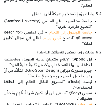
العالم".
2. 5. بيانات رؤيةٍ تستخدِم شركةً أخرى كمثال:
جامعة ستانفورد - في الماضي (Stanford University):
"لتصبح هارفرد الغرب".
جامعة الوصول إلى النجاح
- في الماضي (Reach for
Success): "لتصبح
توني روبنز
التالي في مجال تطوير
الذات".
2. 6. بيانات رؤية تعكس التحوُّلات الداخلية:
آبل (Apple): "لإنتاج منتجاتٍ عالية الجودة، ومنخفضة
التكلفة، وسهلة الاستخدام، وتضمن تقنيةً عاليةً للفرد".
جيرو سبورت ديزاين (Giro Sport Design): "للتأكُّد من أنَّ
ركوب الخيل أفضل جزءٍ من حياةٍ عظيمة".
تيسلا (Tesla): "لتسريع انتقال العالم إلى الطاقة
المستدامة".
سوني (Sony): "نسعى إلى أن نكون شركةً تُلهِم وتحقِّق
فضولك".
فيسبوك
(Facebook): "لمنحِ الأشخاص القدرة على