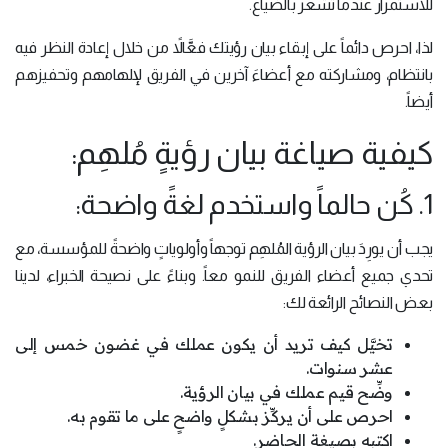
للاستمرار عندما تشعر بالضياع.
لذا، احرص دائماً على إبقاء بيان رؤيتك فعَّالاً من خلال إعادة النظر فيه
بانتظام، ومشاركته مع أعضاءَ آخرين في الفريق لإلهامهم وتحفيزهم
أيضاً.
كيفية صياغة بيان رؤيةٍ مُلهِم:
1. كُن حالماً واستخدم لغةً واضحة:
يجب أن يورِدَ بيان الرؤية المُلهِم توجهاً وأولوياتٍ واضحةً للمؤسسة، مع
تحدي جميع أعضاء الفريق للنمو معاً. وبناءً على نصيحة الخبراء، لدينا
بعض النصائح الرائعة لك:
تخيَّل كيف تريد أن يكون عملك في غضون خمس إلى
عشر سنوات.
وضِّح قيم عملك في بيان الرؤية.
احرص على أن يركِّز بشكلٍ واضحٍ على ما تقوم به.
اكتبه بصيغة الحاضر.