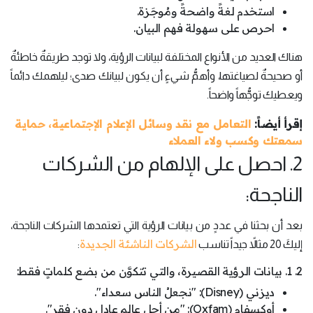
استخدم لغةً واضحةً ومُوجَزة.
احرص على سهولة فهم البيان.
هناك العديد من الأنواع المختلفة لبيانات الرؤية، ولا توجد طريقةٌ خاطئةٌ
أو صحيحةٌ لصياغتها، وأهمُّ شيءٍ أن يكون لبيانك صدى؛ ليلهمك دائماً
ويعطيك توجُّهاً واضحاً.
إقرأ أيضاً:
التعامل مع نقد وسائل الإعلام الإجتماعية، حماية
سمعتك وكسب ولاء العملاء
2. احصل على الإلهام من الشركات
الناجحة:
بعد أن بحثنا في عددٍ من بيانات الرؤية التي تعتمدها الشركات الناجحة،
الشركات الناشئة الجديدة
إليكَ 20 مثالاً جيداً تناسب
:
2. 1. بيانات الرؤية القصيرة، والتي تتكوَّن من بضع كلماتٍ فقط:
ديزني (Disney): "نجعلُ الناس سعداء".
أوكسفام (Oxfam): "من أجل عالمٍ عادلٍ دون فقر".