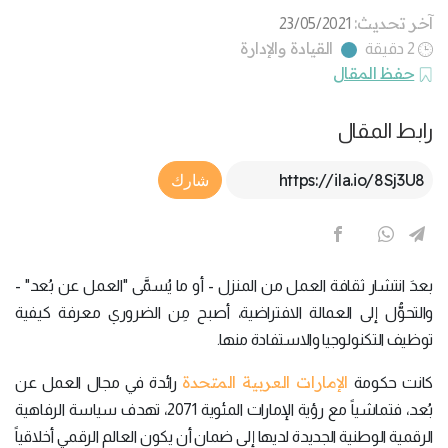
آخر تحديث:
23/05/2021
القيادة والإدارة
2 دقيقة
حفظ المقال
رابط المقال
Article Link
شارك
بعدَ انتشار ثقافة العمل من المنزل - أو ما يُسمَّى "العمل عن بُعد" -
والتحوُّل إلى العمالة الافتراضية، أصبح مِن الضروري معرفة كيفية
توظيف التكنولوجيا والاستفادة منها.
الإمارات العربية المتحدة
كانت حكومة
رائدة في مجال العمل عن
بُعد، فتماشياً مع رؤية الإمارات المئوية 2071، تهدف سياسة الرفاهية
الرقمية الوطنية الجديدة لديها إلى ضمان أن يكون العالم الرقمي أخلاقياً