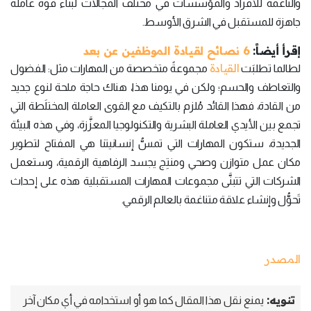
والناعمة للأفراد والمؤسسات في مختلف المجالات لبناء قوة عاملة
جاهزة للمستقبل في الشرق الأوسط.
إقرأ أيضاً:
6 نصائح لقيادة الموظفين عن بعد
القيادة
لطالما تطلبَت
مجموعةً متخصصة من المهارات مثل: الفضول
والتعاطف والحسم؛ ولكن في يومنا هذا، هناك حاجة ملحة لنوع جديد
من القادة، فهذا القائد مُلزم بالتكيف مع القوى العاملة المختلَطة التي
تجمع بين الأيدي العاملة البشرية والتكنولوجيا المعزَّزة، وفي هذه البيئة
الجديدة، ستكون المهارات التي تمسُّ إنسانيتنا هي المفتاح لتطوير
مكان عمل متوازن وصحي ومنتِج يجسد الرفاهية الرقمية، وستعمل
الشركات التي تتبنَّى مجموعات المهارات المستقبلية هذه على إحداث
تَحوُّل وإنشاء علاقة متناغمة بالعالم الرقمي.
المصدر
تنويه:
يمنع نقل هذا المقال كما هو أو استخدامه في أي مكان آخر