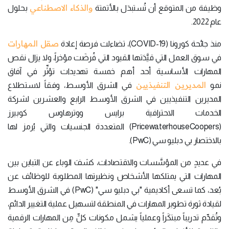
والذكاء الاصطناعي
وظيفة من المتوقع أن تُستبدَل بالأتمتة
بحلول
عام 2022.
صقل المهارات
منذ جائحة كورونا (COVID-19)، تضاءلت فرصة إعادة
في سوق العمل التي قيَّدَتها القيود التي فُرضَت مؤخراً، ولا يزال نقص
المهارات الأساسية أحد أهم خمسة تهديدات تؤثِّر في آفاق
المديرين التنفيذيين
نمو
في الشرق الأوسط، وفقاً لاستطلاع
المديرين التنفيذيين في الشرق الأوسط الرابع والعشرين لشركة
الخدمات الاحترافية برايس ووترهاوس كوبيرز
(PricewaterhouseCoopers) المتعددة الجنسيات والتي يُرمز لها
بالاختصار بي دبليو سي (PwC).
في عديدٍ من المؤسَّسات والاقتصادات، كشفَ الوباء عن التباين بين
المهارات التي يمتلكها الأشخاص ونظيرتها المطلوبة للوظائف عن
بُعد، كما تسعى أكاديمية "بي دبليو سي" (PwC) في الشرق الأوسط
لقيادة ثورة تطوير المهارات في المنطقة لتسهيل عملية التغيير الدائم،
وتُقدِّم تدريباً مبتكَراً وعملياً يشمل مكونات كلٍّ مِن المهارات الرقمية