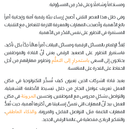
ومستداماً وشاملاً وعلى قدْر مِن المسؤولية.
وفي ظل هذا العصر التقني، أصبح إرساء بيئة رقمية آمنة وإيجابية أمراً
بالغ الأهمية، وأصبحت المهارات والمعرفة اللازمة للتعامل مع التقنيات
المستمرة في التطور على نفس القدْر من الأهمية.
يُعَدُّ الإلمام بالمسائل الرقمية ومسائل البيانات أمراً هامَّاً جدَّاً بكل تأكيد،
فاستمرار التطور على الصعيد الرقمي يعني أنَّ القادة والموظفين
باستمرارٍ إلى التعلُّم
يحتاجون إلى السعي
وتطوير مهاراتهم من أجل
الحفاظ على القدرة على المنافسة.
يعيد قادة الشركات الذين يَعيون كيف تُسخَّر التكنولوجيا في مكان
العمل تعريف عوامل النجاح من خلال تبسيط الأنظمة التشغيلية،
المرونة
والتواصل بشكلٍ مدروس مع الموظفين، وتحسين
في مكان
العمل؛ بيد أنَّ المهارات التي تمسُّ إنسانيتنا هي أكثرها أهمية، حيث تُعدُّ
والذكاء العاطفي
المهارات الناعمة مثل: التواصل الفاعل، والمرونة،
،
والتفكير الريادي مفصلية في عالمنا الرقمي الجديد.