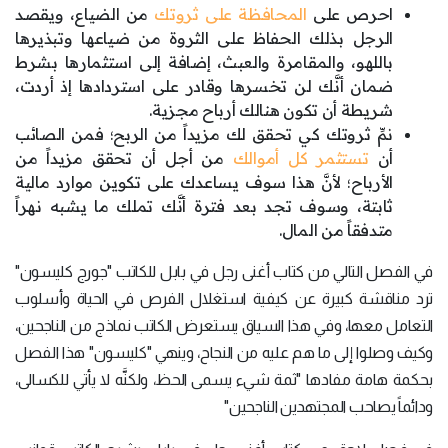
احرص على
المحافظة على ثروتك
من الضياع، ويقصد
الرجل بذلك الحفاظ على الثروة من ضياعها وتبذيرها
باللهو، والمقامرة والعبث، إضافة إلى استثمارها بشرط
ضمان أنَّك لن تخسرها وقادر على استردادها إذ أردت،
شريطة أن تكون هنالك أرباح مجزية.
نمِّ ثروتك كي تحقق لك مزيداً من الربح؛ فمن الصائب
أن
تستثمر كل أموالك
من أجل أن تحقق مزيداً من
الأرباح؛ لأنَّ هذا سوف يساعدك على تكوين موارد مالية
ثابتة، وسوف تجد بعد فترة أنَّك تملك ما يشبه نهراً
متدفقاً من المال.
في الفصل التالي من كتاب أغنى رجل في بابل للكاتب "جورج كليسون"
ترد مناقشة كبيرة عن كيفية استغلال الفرص في الحياة وأسلوب
التعامل معها، وفي هذا السياق يستعرض الكاتب نماذج من الناجحين،
وكيف وصلوا إلى ما هم عليه من النجاح، وينهي "كليسون" هذا الفصل
بحكمة هامة مفادها "ثمة شيء يسمى الحظ، ولكنَّه لا يأتي للكسالى،
ودائماً يصاحب المجتهدين الناجحين"