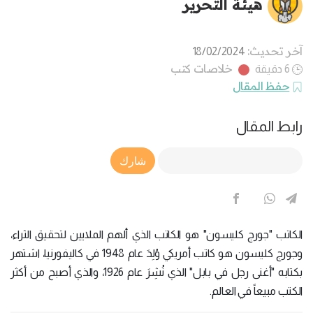
هيئة التحرير
آخر تحديث:
18/02/2024
خلاصات كتب
6 دقيقة
حفظ المقال
رابط المقال
Article Link
شارك
الكاتب "جورج كليسون" هو الكاتب الذي ألهم الملايين لتحقيق الثراء،
وجورج كليسون هو كاتب أمريكي وُلِدَ عام 1948 في كاليفورنيا، اشتهر
بكتابه "أغنى رجل في بابل" الذي نُشِرَ عام 1926، والذي أصبح من أكثر
الكتب مبيعاً في العالم.