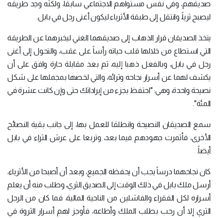
صديقهم، وفي نفس مستواهم الاجتماعي سابقاً، ولكنَّه وجد طريقه
ليصبح ثرياً، وانتقل إلى طبقة الأثرياء ليكون أغنى رجل في بابل.
يتخذ الصديقان قرار الذهاب إلى صديقهما الغني ليخبرهما عن الطريقة
التي استطاع من خلالها قلب حياته رأساً على عقب، والتحول إلى أغنى
رجل في بابل، وبالفعل ذهبا إليه، ثم بعد مقابلة حارة وافق على أن
يكشف لهما عن أسرار نجاحه وثرائه، والتي لخصها بمجملها على شكل
نصيحة واحدة، وهي: "احتفظ بجزء من إيراداتك حتى وإن كانت عشرة في
المئة".
سمع الصديقان النصيحة وانطلقا للعمل بها، إلى جانب بقية النصائح
الأخرى، فأثمرت جهودهم فيما بعد، وتربعا على عرش الثراء في بابل
أيضاً.
كان نجاحهما درساً يجب أن يحفظه الجميع، وبعد أن أصبحا من الأثرياء،
أرسل ملك بابل في ذلك الوقت إلى الصديق الثري، وطلب منه أن يعلم
أسراره لكل الفقراء والفاشلين من الناحية المالية، فما كان من الرجل
الثري إلا أن رحب بطلب الملك وأطاعه، فأوجز لهم أسرار الثروة في