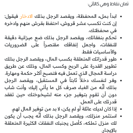
ثمان نقاط وهي كالآتي:
ابدأ بملء المحفظة، ويقصد الرجل بذلك
الادخار
فيقول:
إن كنت تكسب عشر قروش، احتفظ بقرش منهم وادخره
في محفظتك.
تحكم بنفقاتك، ويقصد الرجل بذلك ضع ميزانية دقيقة
للنفقات، واجعل إنفاقك مقتصراً على الضروريات
والأساسيات فقط.
طور قدراتك المتعلقة بكسب المال، ويقصد الرجل بذلك
تطوير القدرة على الربح وكسب المال، وذلك عن طريق
دراسة المجال الذي تعمل فيه فتصبح أكثر حكمة ومهارة.
وفر لنفسك دخلاً ثابتاً في المستقبل، ويقصد الرجل
بذلك أنَّه من الغباء صرف كل ما يأتي إليك وأنت شاب
دون أن تقوم بتوفير جزء منه لشيخوختك حين تفقد
قدرتك على العمل.
إذا كان لديك عائلة أو لم يكن، لا بد من توفير المال لهم.
استثمر منزلك، ويقصد الرجل بذلك أنَّه يجب أن يكون
لك منزل تملكه، كأصل يجنبك النفقات الكثيرة المتعلقة
بالإيجار.