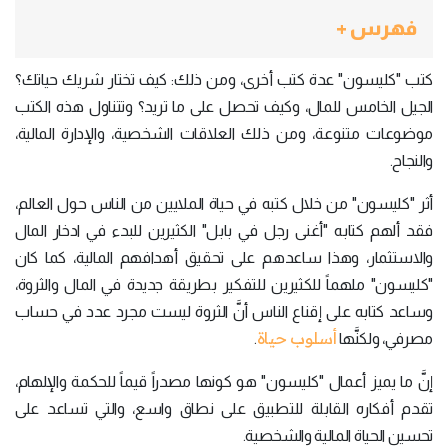
فهرس +
كتب "كليسون" عدة كتب أخرى، ومن ذلك: كيف تختار شريك حياتك؟
الجيل الخامس للمال، وكيف تحصل على ما تريد؟ وتتناول هذه الكتب
موضوعات متنوعة، ومن ذلك العلاقات الشخصية، والإدارة المالية،
والنجاح.
أثر "كليسون" من خلال كتبه في حياة الملايين من الناس حول العالم،
فقد ألهم كتابه "أغنى رجل في بابل" الكثيرين للبدء في ادخار المال
والاستثمار، وهذا ساعدهم على تحقيق أهدافهم المالية، كما كان
"كليسون" ملهماً للكثيرين للتفكير بطريقة جديدة في المال والثروة،
وساعد كتابه على إقناع الناس أنَّ الثروة ليست مجرد عدد في حساب
أسلوب حياة
مصرفي، ولكنَّها
.
إنَّ ما يميز أعمال "كليسون" هو كونها مصدراً قيماً للحكمة والإلهام،
تقدم أفكاره القابلة للتطبيق على نطاق واسع، والتي تساعد على
تحسين الحياة المالية والشخصية.