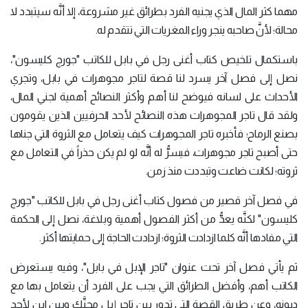
مهما كثر المال الذي يجنيه الفرد بطرائق غير مشروعة، إلا أنَّه سيتبدد لا
محالة؛ لأنَّ صاحبه ينجر وراء المغريات التي تتقدم له.
باستكمال تلخيص كتاب أغنى رجل في بابل للكاتب "جورج كليسون"،
نصل إلى فصل آخر يسرد لنا قصة لتاجر مجوهرات في بابل، وتجري
الأحداث على لسانه فيوضح لنا أهم وأكثر النصائح أهمية لجني المال،
ولقد قال تاجر المجوهرات هذه النصائح لأحد الحرفيين الذين يقومون
بصنع الرماح؛ فأخبره تاجر المجوهرات كيف يتعامل مع الثروة التي جناها
حتى أصبح تاجر مجوهرات، فيسرُّ له أنَّه لو لم يكن حذراً في التعامل مع
ثروته؛ لكانت ضاعت وتبددت منذ زمن.
في فصل آخر قصير من فصول كتاب أغنى رجل في بابل للكاتب "جورج
كليسون" لكنَّه يعدُّ من أكثر الفصول أهمية وبلاغة، نصل إلى الحكمة
التي مفادها أنَّه كلما ازدادت الثروة؛ ازدادت الحاجة إلى حمايتها أكثر.
ثم يأتي فصل آخر تحت عنوان "تاجر الإبل في بابل"، وفيه يستعرض
الكاتب أهم، وأفضل الطرائق التي يجب على الفرد أن يتعامل بها مع
ديونه، وعن طريق القصة التي تدور بين تاجر إبل محنَّك وبين ابن لأحد