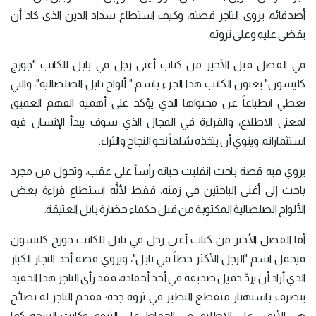
أصدقائه، يروي التاجر قصته، وكيف استطاع سداد الدين الذي كاد أن
يقضي عليه وعلى ثروته.
في الفصل قبل الأخير من كتاب أغنى رجل في بابل للكاتب "جورج
كليسون" يعنون الكاتب هذا الجزء باسم " ألواح بابل الصلصالية"، والتي
تعطي انطباعاً عن محتواها الذي يؤكد على أهمية الفهم العميق
لمعنى الاطلاع، والقراءة في المجال الذي سوف يبدأ الإنسان فيه
استثماراته، وينوي أن يتخذه سُلماً نحو النجاح والثراء.
يروي فيه قصة باحث انقلبت حياته رأساً على عقب، وتحول من مجرد
باحث إلى أغنى الباحثين في زمنه، فقط لأنَّه استطاع قراءة بعض
الألواح الصلصالية المكتوبة من قبل حكماء حضارة بابل العتيقة.
أما الفصل الأخير من كتاب أغنى رجل في بابل للكاتب جورج كليسون
فيحمل اسم "الرجل الأكثر حظاً في بابل"، ويروي قصة أحد التجار الكبار
الذي أراد أن يردَّ جميل صديقه في أحد أحفاده، فقد رأى التاجر هذا الحفيد
يتصرف باستهتار منقطع النظير في ثروة جده؛ فقدم التاجر له نصائح
هي الأثمن على الإطلاق في الحفاظ على الثروة، وكانت النتيجة كما