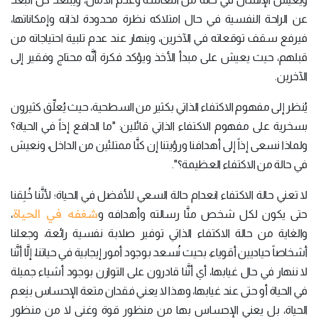
عن الراحة النفسية في حال امتلاكه نظرة محدودة لذاته وإمكاناتها،
فيرفع سقف توقعاته في الآخرين، وينهار عند عدم تلبية احتياجاته من
قبلهم، حيث يعيش على مبدأ الأخذ ويؤكد فكرة أنَّه محتاج وفقير إلى
الآخرين.
يُنظر إلى مفهوم الاكتفاء الذاتي بكثير من السطحية، حيث يُعلِّق كثيرون
بسخرية على مفهوم الاكتفاء الذاتي قائلين: "ما الدافع إذاً في الحياة؟
ولماذا نسعى إذاً إلى أهدافنا ورؤيتنا إن كنَّا ممتلئين من الداخل، ونعيش
في حالة من الاكتفاء العظيمة؟".
لا تعني حالة الاكتفاء انعدام حالة السعي للأفضل في الحياة؛ لأنَّنا خُلِقنا
شغفه في الحياة
حتى يكون لكل شخص منَّا رسالته وأهدافه و
،
والغاية من حالة الاكتفاء الذاتي توفير صلابة نفسية رائعة، وجعلنا
أشخاصاً حياديين أقوياء، بحيث نُسعد بوجود أمور إيجابية في حياتنا، إلَّا أنَّنا
لا ننهار في حال غيابها، أي أنَّنا قادرون على التوازن بوجود أشياء جميلة
في الحياة أو حتى عند غيابها، وهذا لا يعني فقدان متعة الإحساس بنِعم
الحياة، بل يعني الإحساس بها من منظور قوة وغنى لا من منظور