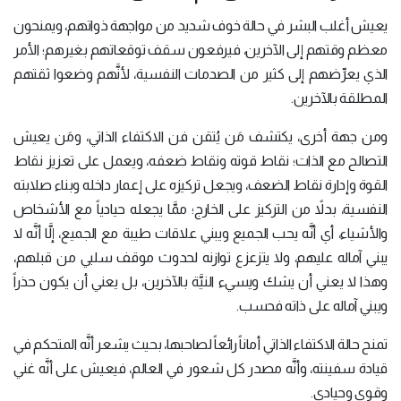
يعيش أغلب البشر في حالة خوف شديد من مواجهة ذواتهم، ويمنحون
معظم وقتهم إلى الآخرين، فيرفعون سقف توقعاتهم بغيرهم؛ الأمر
الذي يعرِّضهم إلى كثير من الصدمات النفسية، لأنَّهم وضعوا ثقتهم
المطلقة بالآخرين.
ومن جهة أخرى، يكتشف مَن يُتقن فن الاكتفاء الذاتي، ومَن يعيش
التصالح مع الذات؛ نقاط قوته ونقاط ضعفه، ويعمل على تعزيز نقاط
القوة وإدارة نقاط الضعف، ويجعل تركيزه على إعمار داخله وبناء صلابته
النفسية، بدلاً من التركيز على الخارج؛ ممَّا يجعله حيادياً مع الأشخاص
والأشياء، أي أنَّه يحب الجميع ويبني علاقات طيبة مع الجميع، إلَّا أنَّه لا
يبني آماله عليهم، ولا يتزعزع توازنه لحدوث موقف سلبي من قبلهم،
وهذا لا يعني أن يشك ويسيء النيَّة بالآخرين، بل يعني أن يكون حذراً
ويبني آماله على ذاته فحسب.
تمنح حالة الاكتفاء الذاتي أماناً رائعاً لصاحبها، بحيث يشعر أنَّه المتحكم في
قيادة سفينته، وأنَّه مصدر كل شعور في العالم، فيعيش على أنَّه غني
وقوي وحيادي.