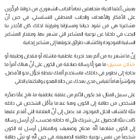
يعيش أغلبنا الحياة متجاهلين تماماً الجانب الشعوري من ذواتنا، مُركِّزين
على الأفكار والأهداف والجانب المنطقي التسلسلي، في حين أنَّ
مشاعرنا هي مَن تقود حياتنا ومساراتنا وقرارتنا، لذلك كان الأجدر بنا
البحث في داخلنا عن نوعية المشاعر التي نشعر بها، ومقدار المشاعر
السلبية الموجودة واكتشاف طرائق تحويلها إلى مشاعر إيجابية.
إنَّ ما تشعر به من ألم بعد تجربة عاطفية فاشلة، أو فقدان وظيفة أو
خذلان صديق
؛ ما هو إلَّا رسالة صادقة من الكون على أنَّ هناك أمراً ما
بحاجة إلى تطوير في داخلك، فاستخدم ألمك نقطة تحوُّل نحو الأفضل،
ومؤشراً هاماً لقياس مدى بعدك عن حالة الهدوء والاكتفاء الذاتي.
على سبيل المثال؛ قد يكون الألم من علاقة عاطفية ما، ناتج عمَّا صدَّره
الشخص من طاقة إلى الكون، وهنا عندما يتأمَّل الشخص في داخله
بنيِّة اكتشاف الخلل الموجود، قد يصل إلى أنَّ العلاقة التي أقدم عليها
كانت بنيِّة الحصول على شريك يلبِّي له حاجاته فحسب، أي أرسل رسالة
إلى الكون مفادها أنَّه محتاج وضعيف، وبالمقابل أرسل له الكون
شخصاً من نفس نوعية طاقته الضعيفة، في حين أنَّه لو تبنَّى طاقة