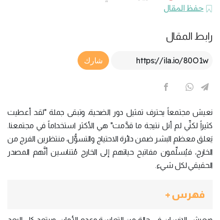
حفظ المقال
رابط المقال
Article Link
شارك
نعيش مجتمعاً يحترف تمثيل دور الضحية، وتبقى جملة "لقد أعطيت
كثيراً لكنِّي لم أنل نتيجة ما قدَّمت" هي الأكثر استخداماً في مجتمعنا.
يَعلق معظم البشر ضمن دائرة الاحتياج والتسوُّل، منتظرين الفرج من
الخارج، فيُسلِّمون مفاتيح حياتهم إلى الخارج مُتناسين أنَّهم المصدر
الحقيقي لكل شيء.
فهرس +
ويعيش الإنسان في حالة من التعاسة وعدم الأمان، ويبتعد كل البعد