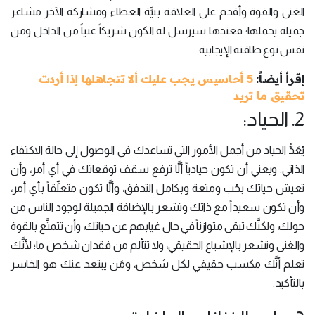
الغنى والقوة وأقدم على العلاقة بنيِّة العطاء ومشاركة الآخر مشاعر
جميلة يحملها؛ فعندها سيرسل له الكون شريكاً غنياً من الداخل ومن
نفس نوع طاقته الإيجابية.
إقرأ أيضاً:
5 أحاسيس يجب عليك ألا تتجاهلها إذا أردت
تحقيق ما تريد
2. الحياد:
يُعَدُّ الحياد من أجمل الأمور التي تساعدك في الوصول إلى حالة الاكتفاء
الذاتي. ويعني أن تكون حيادياً ألَّا ترفع سقف توقعاتك في أي أمر، وأن
تعيش حياتك بحُب ومتعة وبكامل التدفق، وألَّا تكون متعلِّقاً بأي أمر،
وأن تكون سعيداً مع ذاتك وتشعر بالإضافة الجميلة لوجود الناس من
حولك، ولكنَّك تبقى متوازناً في حال غيابهم عن حياتك، وأن تتمتَّع بالقوة
والغنى وتشعر بالإشباع الحقيقي، ولا تتألم من فقدان شخص ما؛ لأنَّك
تعلم أنَّك مكسب حقيقي لكل شخص، ومَن يبتعد عنك هو الخاسر
بالتأكيد.