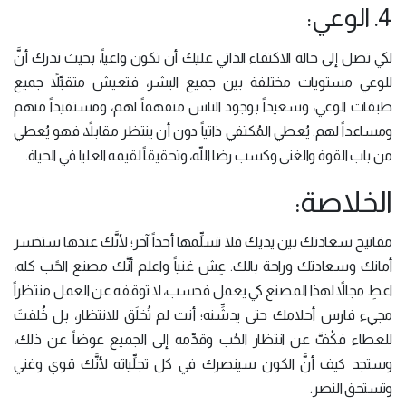
4. الوعي:
لكي تصل إلى حالة الاكتفاء الذاتي عليك أن تكون واعياً، بحيث تدرك أنَّ
للوعي مستويات مختلفة بين جميع البشر، فتعيش متقبِّلاً جميع
طبقات الوعي، وسعيداً بوجود الناس متفهماً لهم، ومستفيداً منهم
ومساعداً لهم. يُعطي المُكتفي ذاتياً دون أن ينتظر مقابلاً، فهو يُعطي
من باب القوة والغنى وكسب رضا اللّه، وتحقيقاً لقيمه العليا في الحياة.
الخلاصة:
مفاتيح سعادتك بين يديك فلا تسلِّمها أحداً آخر؛ لأنَّك عندها ستخسر
أمانك وسعادتك وراحة بالك. عِش غنياً واعلم أنَّك مصنع الحًب كله،
اعطِ مجالاً لهذا المصنع كي يعمل فحسب، لا توقفه عن العمل منتظراً
مجيء فارس أحلامك حتى يدشِّنه؛ أنت لم تُخلَق للانتظار، بل خُلقتَ
للعطاء فكُفَّ عن انتظار الحُب وقدِّمه إلى الجميع عوضاً عن ذلك،
وستجد كيف أنَّ الكون سينصرك في كل تجلِّياته لأنَّك قوي وغني
وتستحق النصر.