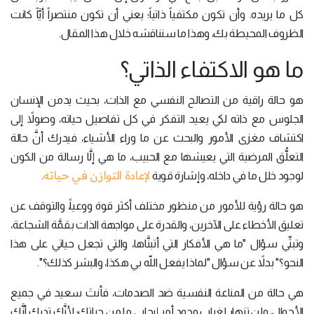
كل ما يريده. وأن تكون مكتفياً ذاتياً؛ يعني أن تكون منتصراً أيَّاً كانت
الظروف المحيطة بك، وهذا ما سنناقشه خلال هذا المقال.
ما هو الاكتفاء الذاتي؟
هو حالة راقية من التصالح النفسي مع الذات، بحيث يدمن الإنسان
الجلوس مع ذاته لكي يعيد التفكر في كل تفاصيل حياته، وصولاً إلى
اكتشاف مغزى الأمور والبحث عن ما وراء الأشياء، فيدرك أنَّ حالة
التعلُّق المرضية التي يعيشها مع الحبيب، ما هي إلَّا رسالة من الكون
لإعادة التوازن في حياته
لوجود خلل ما في داخله، وإشارة قوية
.
هو حالة رؤية للأمور من منظور مختلف أكثر قوة ووعياً، والتوقف عن
تعليق الأخطاء على الآخرين، والقدرة على مواجهة الذات بقمَّة الشجاعة،
وتبنِّي سؤال "ما هي الأفكار التي أتبنَّاها، والتي تجعل حياتي على هذا
النحو؟" بدلاً عن سؤال "لماذا يفعل اللّه بي هكذا، والبشر كذلك؟".
هي حالة من المناعة النفسية ضد الصدمات، فأنتَ سعيد في جميع
الأحوال، ولن تنهار لغياب وجود أمر إيجابي ما من حياتك؛ لأنَّك تدرك أنَّك