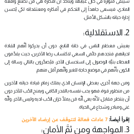
سيبقى متوازناً في حال غيابها، ويتأكد أنَّ أفكاره هي مَن تصنع واقعه
المادي، فيسعى جاهداً إلى التحكم في أفكاره ومعتقداته لكي يُحسن
إدارة حياته بالشكل الأمثل.
2. الاستقلالية:
يعيش معظم الناس في خانة التابع، دون أن يدركوا أنَّهم القادة
لحياتهم، فتجدهم دائمي السعي لاكتساب رضا الآخرين، حيث يقدِّمون
العطاء بنيَّة الوصول إلى استحسان الآخر، فيُصدِّرون بالتالي رسالة إلى
الكون بأنَّهم في موضع حاجة للغير وأنَّهم أقل منهم.
ومن جهة أخرى، يعطي الإنسان الذي يملك زمام قيادة حياته؛ الآخرين
من منظور قوة، فهو يحب نفسه بالقدر الكافي، ويمنح الحُب للآخر دون
أن ينتظر مقابل، لأنَّه يعي أنَّه مَن يملأ خزان الحُب لديه وليس الآخر، وأنَّه
غني ومبادر وشجاع في الحياة.
إقرأ أيضاً:
7 عادات فعالة لتتوقف عن إرضاء الآخرين
3. المواجهة ومن ثمَّ الأمان: