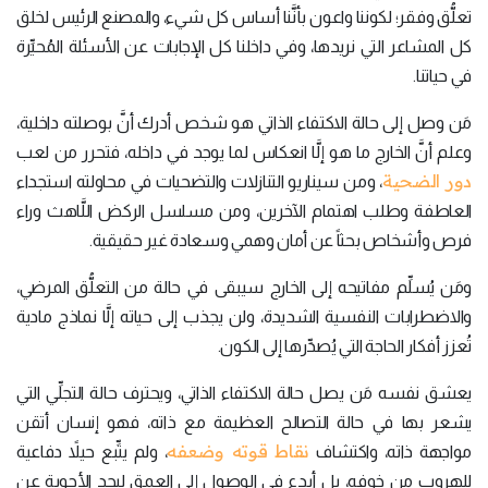
تعلُّق وفقر؛ لكوننا واعون بأنَّنا أساس كل شيء، والمصنع الرئيس لخلق
كل المشاعر التي نريدها، وفي داخلنا كل الإجابات عن الأسئلة المُحيِّرة
في حياتنا.
مَن وصل إلى حالة الاكتفاء الذاتي هو شخص أدرك أنَّ بوصلته داخلية،
وعلم أنَّ الخارج ما هو إلَّا انعكاس لما يوجد في داخله، فتحرر من لعب
دور الضحية
، ومن سيناريو التنازلات والتضحيات في محاولته استجداء
العاطفة وطلب اهتمام الآخرين، ومن مسلسل الركض اللَّاهث وراء
فرص وأشخاص بحثاً عن أمان وهمي وسعادة غير حقيقية.
ومَن يُسلِّم مفاتيحه إلى الخارج سيبقى في حالة من التعلُّق المرضي،
والاضطرابات النفسية الشديدة، ولن يجذب إلى حياته إلَّا نماذج مادية
تُعزز أفكار الحاجة التي يُصدِّرها إلى الكون.
يعشق نفسه مَن يصل حالة الاكتفاء الذاتي، ويحترف حالة التجلِّي التي
يشعر بها في حالة التصالح العظيمة مع ذاته، فهو إنسان أتقن
نقاط قوته وضعفه
مواجهة ذاته، واكتشاف
، ولم يتِّبع حيلاً دفاعية
للهروب من خوفه، بل أبدع في الوصول إلى العمق ليجد الأجوبة عن