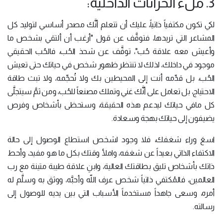
3. ملء الخزانات الداخلية:
لكي تكون مكتفياً ذاتياً، عليك أن تتعلم أنَّك مصدر أساسي لتوليد كل
المشاعر التي تريدها، فتوقَّف عن قول "أرغب أن ألتقي بشخص ما
وأعيش معه علاقة حُب"، توقَّف عن شحذ الحُب، فالحُب الحقيقي
موجود في داخلك، لذلك لا تنتظر ظهور شخص في حياتك حتى تعيش
الحُب، بل قدِّمه أنت إلى المحيطين بك ولا تُحجِّمه، ولا تبث طاقة
الاحتياج، بل تعامل على أنَّك غني وتملك مصنعاً للحُب، ومن ثمَّ سيتجلَّى
كل مافي حياتك ليدعم هذه الحقيقة، وستحظى بأشخاص وفرص
يضيفون إلى حياتك بهجة وسعادة.
اسعَ وراء شغفك، فلا وجود لشخص استطاع الوصول إلى حالة
الاكتفاء الذاتي بعيداً عن شغفه، واملأ وقتك بكل ما هو مفيد، وأحط
ذاتك بأشخاص تليق بطاقتك العالية، وابنِ علاقة طيبة متينة مع رب
العالمين، فالمُكتفي ذاتياً شخص عرف اللّه وأحبَّه، ووثق به وسلَّم له
أمره، وسعى جاهداً مستخدماً الأسباب التي بين يديه للوصول إلى
رسالته.