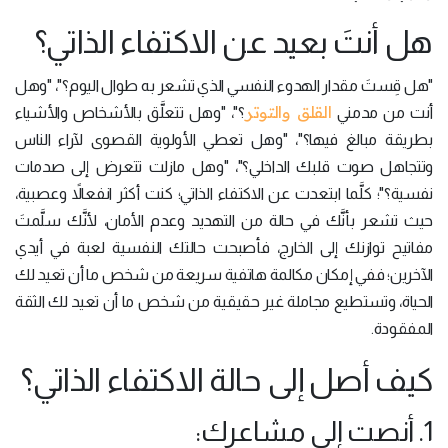
هل أنتَ بعيد عن الاكتفاء الذاتي؟
"هل قِستَ مقدار الهدوء النفسي الذي تشعر به طوال اليوم؟"، "وهل
القلق والتوتر
أنت من مدمني
؟"، "وهل تتعلَّق بالأشخاص والأشياء
بطريقة مبالغ فيها؟"، "وهل تعطي الأولوية القصوى لآراء الناس
وتتجاهل صوت قلبك الداخلي؟"، "وهل مازلت تتعرض إلى صدمات
نفسية؟"؛ كلَّما ابتعدت عن الاكتفاء الذاتي؛ كنت أكثر انفعالاً وعصبية،
حيث تشعر بأنَّك في حالة من التهديد وعدم الأمان، لأنَّك سلَّمتَ
مفاتيح توازنك إلى الخارج، فأصبحت حالتك النفسية لعبة في أيدي
الآخرين؛ ففي إمكان مكالمة هاتفية سريعة من شخص ما أن تعيد لك
الحياة، وتستطيع مجاملة غير حقيقية من شخص ما أن تعيد لك الثقة
المفقودة.
كيف أصل إلى حالة الاكتفاء الذاتي؟
1. أنصت إلى مشاعرك: