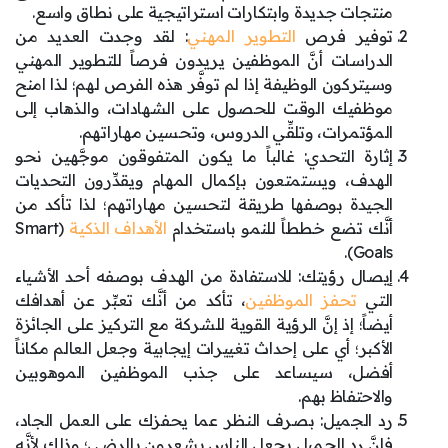
منتجات جديدة وابتكارات استراتيجية على نطاق واسع.
توفير فرص
التطوير المهني
: لقد وجدت العديد من
الدراسات أنَّ الموظفين يريدون فرصاً للتطوير المهني
وسيتركون الوظيفة إذا لم توفَّر هذه الفرص لهم؛ لذا امنح
موظفيك الوقت للحصول على الشهادات، والذهاب إلى
المؤتمرات، وتلقِّي الدروس، وتحسين مهاراتهم.
إثارة التحدي: غالباً ما يكون المتفوقون موجَّهين نحو
الهدف، ويستمتعون بإكمال المهام ويقدِّرون التحديات
الجيدة بوصفها طريقة لتحسين مهاراتهم؛ لذا تأكد من
أنَّك تضع خططاً للنمو باستخدام
الأهداف الذكية
(Smart
Goals).
إيصال رؤيتك: للاستفادة من الهدف بوصفه أحد الأشياء
التي
تحفز الموظفين
، تأكد من أنَّك تعبِّر عن أهدافك
أيضاً؛ إذ إنَّ الرؤية القوية للشركة مع التركيز على الجائزة
الأكبر؛ أي على إحداث تغييرات إيجابية وجعل العالم مكاناً
أفضل، سيساعد على جذب الموظفين الموهوبين
والاحتفاظ بهم.
رد الجميل: بصرف النظر عما يحفزك على العمل الجاد،
فإنَّ رد الجميل يجعل الناس يشعرون بالرضى؛ وذلك لأنَّه