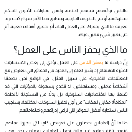
فالناس توجِّههم قيمهم الخاصة، وليس محاولات الآخرين للتحكم
بسلوكهم، أو حتى الظروف الخارجية، وينطبق هذا الأمر سواء كنت تريد
معرفة ما الذي يحفزك على العمل الجاد، أم تحقيق أهداف معينة، أم
حتى تغيير شيءٍ معينٍ فيك.
ما الذي يحفز الناس على العمل؟
يحفز الناس
إنَّ دراسة ما
على العمل تؤدي إلى بعض الاستنتاجات
المثيرة للاهتمام؛ إذ يشير العلم إلى العديد من الحقائق التي تتعارض مع
المعتقدات التقليدية؛ على سبيل المثال، في الواقع نحن بصفتنا
أشخاصاً عاملين ومستهلكين، لا ننخدع بسهولة بالمؤثرات التي قد
تقنعنا بها الاقتصاديات السلوكية؛ بل بدلاً من الاستجابة لأنظمة
"المكافأة مقابل العقاب" من أجل تحفيز السلوكات المختلفة، يستجيب
الناس استجابة أفضل للحوافز التي تراعي إدراكهم واهتماماتهم.
طالما أنَّ العاملين يحصلون على تعويض كافٍ لكي ينجزوا عملهم،
فتوجد ثلاثة دوافع غير مالية تجعل العاملين يعملون بجد، وهي: