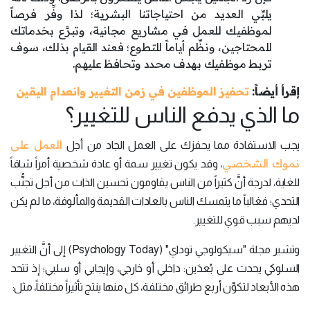
يلبِّي العديد من احتياجاتنا البشرية؛ لذا وفِّر فرصاً
لموظفيك للعمل في مشاريع مجانية، وتبرَّع بخدماتك
للمحتاجين، ونظِّم أياماً للتطوع؛ فعند القيام بذلك، سوف
تربط موظفيك بهدف محدد وتحافظ عليهم.
إقرأ أيضاً:
تحفيز الموظفين في زمن التغيير وانعدام اليقين
ما الذي يدفع الناس للتغيير؟
العمل على
يجب الاستفادة مما يحفزك على العمل الجاد من أجل
نموك الشخصي
، وقد يكون تغيير سمة أو عادة شخصية أمراً شاقاً
للغاية، لدرجة أنَّ كثيراً من الناس يقاومون تحسين الذات من أجل تجنُّب
التحدي؛ فغالباً ما يتمسك الناس بالعادات القديمة والمألوفة، ما لم يكن
لديهم سبب قوي للتغيير.
وتشير مجلة "سيكولوجي توداي" (Psychology Today) إلى أنَّ التغيير
السلوكي يحدث على بُعدَين: داخلي أو خارجي، وإيجابي أو سلبي؛ إذ تتحد
هذه الأبعاد لتكوِّن أربع طرائق مختلفة، كل منها ينتج تأثيراً مختلفاً، مثل: