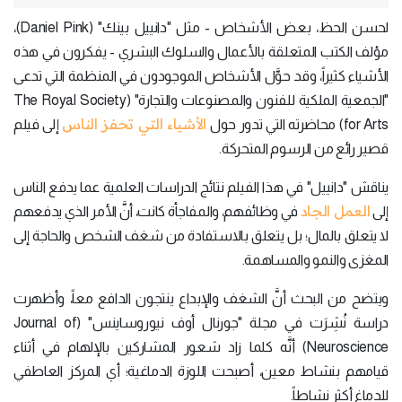
لحسن الحظ، بعض الأشخاص - مثل "دانييل بينك" (Daniel Pink)،
مؤلف الكتب المتعلقة بالأعمال والسلوك البشري - يفكرون في هذه
الأشياء كثيراً، وقد حوَّل الأشخاص الموجودون في المنظمة التي تدعى
"الجمعية الملكية للفنون والمصنوعات والتجارة" (The Royal Society
الأشياء التي تحفز الناس
for Arts) محاضرته التي تدور حول
إلى فيلم
قصير رائع من الرسوم المتحركة.
يناقش "دانييل" في هذا الفيلم نتائج الدراسات العلمية عما يدفع الناس
العمل الجاد
إلى
في وظائفهم، والمفاجأة كانت، أنَّ الأمر الذي يدفعهم
لا يتعلق بالمال؛ بل يتعلق بالاستفادة من شغف الشخص والحاجة إلى
المغزى والنمو والمساهمة.
ويتضح من البحث أنَّ الشغف والإبداع ينتجون الدافع معاً، وأظهرت
دراسة نُشِرَت في مجلة "جورنال أوف نيوروساينس" (Journal of
Neuroscience) أنَّه كلما زاد شعور المشاركين بالإلهام في أثناء
قيامهم بنشاط معين، أصبحت اللوزة الدماغية؛ أي المركز العاطفي
للدماغ أكثر نشاطاً.