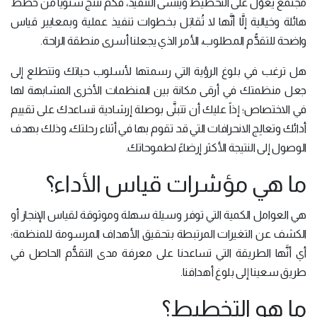
مجتمع يعوِّل على التخطيط وينسى التنفيذ، فكم نُنتج سنوياً من خطط
هائلة وخيالية إلَّا أنَّها لا تُقابَل بخطوات تنفيذ عملية وبمعايير قياس
واضحة للتقدُّم المطلوب، الأمر الذي يجعلنا أسرى منطقة الراحة.
هل ترغب في بلوغ الرؤية التي رسمتها لأسلوب حياتك وتتطلع إلى
جعل منظمتك في أرقى مكانة بين المنظمات الأخرى المشابهة لها
في الاختصاص؛ إذاً عليك أن تتبنَّى بوصلة إرشادية تساعدك على تقييم
أدائك وتعالِج الانحرافات التي قد تقوم بها في أثناء رحلتك، وذلك بهدف
الوصول إلى النتيجة الأكثر إرضاءً لطموحاتك.
ما هي مؤشرات قياس الأداء؟
هي العوامل الكمية التي توفر وسيلة سهلة وموثوقة لقياس الإنجاز أو
الكشف عن التغيرات المرتبطة بتحقيق الأهداف المرسومة للمنظمة؛
أي أنَّها الطريقة التي تساعدنا على معرفة مدى التقدُّم الحاصل في
طريق سعينا إلى بلوغ أهدافنا.
ما هو التخطيط؟