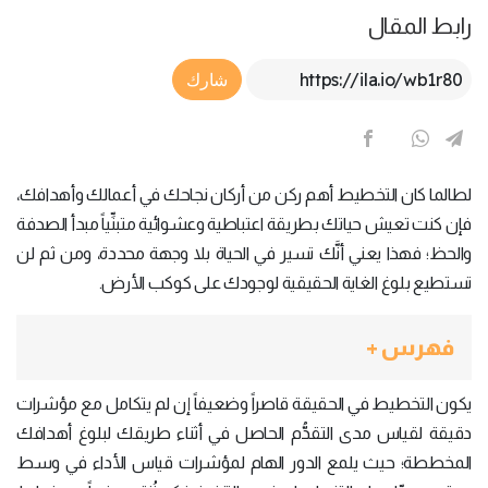
رابط المقال
Article Link
شارك
لطالما كان التخطيط أهم ركن من أركان نجاحك في أعمالك وأهدافك،
فإن كنت تعيش حياتك بطريقة اعتباطية وعشوائية متبنِّياً مبدأ الصدفة
والحظ؛ فهذا يعني أنَّك تسير في الحياة بلا وجهة محددة، ومن ثم لن
تستطيع بلوغ الغاية الحقيقية لوجودك على كوكب الأرض.
فهرس +
يكون التخطيط في الحقيقة قاصراً وضعيفاً إن لم يتكامل مع مؤشرات
دقيقة لقياس مدى التقدُّم الحاصل في أثناء طريقك لبلوغ أهدافك
المخططة؛ حيث يلمع الدور الهام لمؤشرات قياس الأداء في وسط