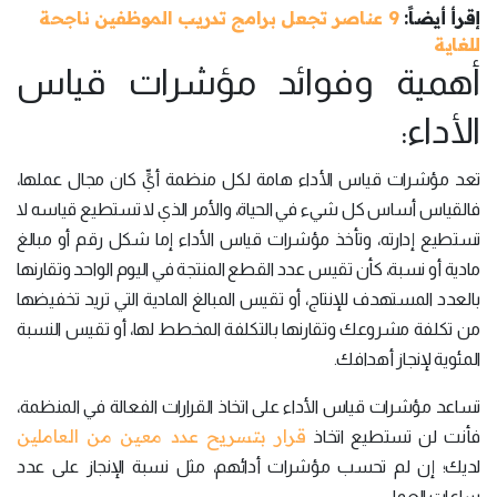
إقرأ أيضاً:
9 عناصر تجعل برامج تدريب الموظفين ناجحة
للغاية
أهمية وفوائد مؤشرات قياس
الأداء:
تعد مؤشرات قياس الأداء هامة لكل منظمة أيٍّ كان مجال عملها،
فالقياس أساس كل شيء في الحياة، والأمر الذي لا تستطيع قياسه لا
تستطيع إدارته، وتأخذ مؤشرات قياس الأداء إما شكل رقم أو مبالغ
مادية أو نسبة، كأن تقيس عدد القطع المنتجة في اليوم الواحد وتقارنها
بالعدد المستهدف للإنتاج، أو تقيس المبالغ المادية التي تريد تخفيضها
من تكلفة مشروعك وتقارنها بالتكلفة المخطط لها، أو تقيس النسبة
المئوية لإنجاز أهدافك.
تساعد مؤشرات قياس الأداء على اتخاذ القرارات الفعالة في المنظمة،
قرار بتسريح عدد معين من العاملين
فأنت لن تستطيع اتخاذ
لديك؛ إن لم تحسب مؤشرات أدائهم، مثل نسبة الإنجاز على عدد
ساعات العمل.