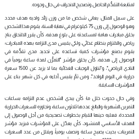
لمتابعة التقدُّم الحاصل وتصحيح الانحراف في حال وجوده.
على سبيل المثال: يعاني شخص ما من وزن زائد ولديه هدف محدد
وهو الوصول إلى وزن 75 كيلوغرام في نهاية السنة، يقوم هذا الشخص
بخلق مبادرات هامة لمساعدته على بلوغ هدفه، كأن يقرر الالتحاق بنادٍ
رياضي والالتزام بنظام غذائي، ولكي يقيس مدى التزامه بهذه المبادرات؛
يقوم بصنع مؤشرات كمية تساعده على تحديد مدى تقدُّمه في
الوصول إلى هدفه، كأن يخلق مؤشر "التمرُّن لمدة ساعة يومياً في
النادي الرياضي"، و"تناول الوجبات الغذائية بما لا يزيد عن 1500 سعرة
حرارية في اليوم الواحد"، ومن ثمَّ يقيس أداءه في كل شهر بناء على
المؤشرات السابقة.
وفي حال حدوث خلل ما؛ كأن يبدي الشخص عدم التزامه بساعات
التمرين الشهرية والبالغ عددها ثلاثون ساعة، وتجاوزه للسعرات الحرارية
المحددة، فعليه حينها القيام بخطوات تصحيحية من أجل الوصول إلى
الهدف الأساسي المنشود، كأن يعدِّل على المؤشرات فيزيد مؤشر
التمرينات بحيث يصبح ساعة ونصف يومياً، ويقلل من عدد السعرات