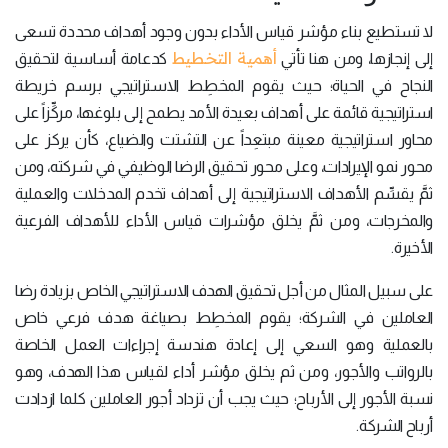
لا تستطيع بناء مؤشر قياس الأداء بدون وجود أهداف محددة تسعى
أهمية التخطيط
إلى إنجازها، ومن هنا تأتي
كدعامة أساسية لتحقيق
النجاح في الحياة؛ حيث يقوم المخطِط الاستراتيجي برسم خريطة
استراتيجية قائمة على أهداف بعيدة الأمد يطمح إلى بلوغها، مركِّزاً على
محاور استراتيجية معينة مبتعِداً عن التشتت والضياع، كأن يركز على
محور نمو الإيرادات، وعلى محور تحقيق الرضا الوظيفي في شركته، ومن
ثمَّ يقسِّم الأهداف الاستراتيجية إلى أهداف تخدم المدخلات والعملية
والمخرجات، ومن ثمَّ يخلق مؤشرات قياس الأداء للأهداف الفرعية
الأخيرة.
على سبيل المثال من أجل تحقيق الهدف الاستراتيجي الخاص بزيادة رضا
العاملين في الشركة؛ يقوم المخطِط بصياغة هدف فرعي خاص
بالعملية وهو السعي إلى إعادة هندسة إجراءات العمل الخاصة
بالرواتب والأجور، ومن ثم يخلق مؤشر أداء لقياس هذا الهدف، وهو
نسبة الأجور إلى الأرباح؛ حيث يجب أن تزداد أجور العاملين كلما ازدادت
أرباح الشركة.