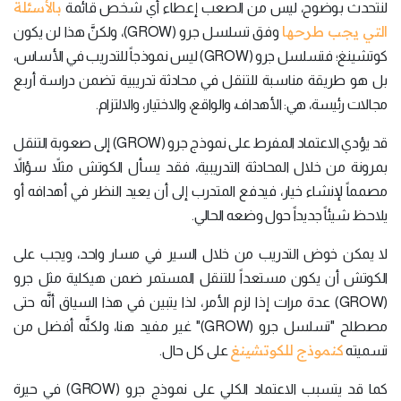
بالأسئلة
لنتحدث بوضوح، ليس من الصعب إعطاء أي شخص قائمة
التي يجب طرحها
وفق تسلسل جرو (GROW)، ولكنَّ هذا لن يكون
كوتشينغ؛ فتسلسل جرو (GROW) ليس نموذجاً للتدريب في الأساس،
بل هو طريقة مناسبة للتنقل في محادثة تدريبية تضمن دراسة أربع
مجالات رئيسة، هي: الأهداف، والواقع، والاختيار، والالتزام.
قد يؤدي الاعتماد المفرط على نموذج جرو (GROW) إلى صعوبة التنقل
بمرونة من خلال المحادثة التدريبية، فقد يسأل الكوتش مثلاً سؤالاً
مصمماً لإنشاء خيار، فيدفع المتدرب إلى أن يعيد النظر في أهدافه أو
يلاحظ شيئاً جديداً حول وضعه الحالي.
لا يمكن خوض التدريب من خلال السير في مسار واحد، ويجب على
الكوتش أن يكون مستعداً للتنقل المستمر ضمن هيكلية مثل جرو
(GROW) عدة مرات إذا لزم الأمر، لذا يتبين في هذا السياق أنَّه حتى
مصطلح "تسلسل جرو (GROW)" غير مفيد هنا، ولكنَّه أفضل من
كنموذج للكوتشينغ
تسميته
على كل حال.
كما قد يتسبب الاعتماد الكلي على نموذج جرو (GROW) في حيرة