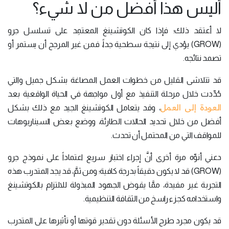
أليس هذا أفضل من لا شيء؟
لا أعتقد ذلك؛ فإذا كان الكوتشينغ المعتمِد على تسلسل جرو
(GROW) يؤدي إلى نتيجة سطحية جداً، فمن غير المرجح أن يستمر أو
تصمد نتائجه.
قد تتلاشى القليل من خطوات العمل المصاغة بشكل جميل والتي
حُدِّدت خلال مرحلة التنفيذ مع أول مواجهة في الحياة الواقعية بعد
العودة إلى العمل
، وقد يتعامل الكوتشينغ الجيد مع ذلك بشكل
أفضل من خلال تحديد الحالات الطارئة، ووضع بعض السيناريوهات
للمواقف التي من المحتمل أن تحدث.
دعني أنوِّه مرة أخرى أنَّ إجراء اختبار سريع اعتماداً على نموذج جرو
(GROW) قد لا يكون دقيقاً بدرجة كافية؛ ومن ثمَّ، قد يجد المتدرب هذه
التجربة غير مفيدة، ممَّا يقوض الجهود المبذولة للالتزام بالكوتشينغ
واستخدامه كجزء راسخ من الثقافة التنظيمية.
قد يكون مجرد طرح الأسئلة دون تقدير قوتها أو تأثيرها على المتدرب