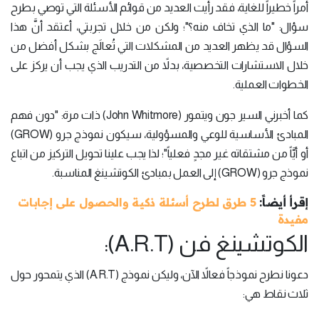
أمراً خطيراً للغاية، فقد رأيت العديد من قوائم الأسئلة التي توصي بطرح
سؤال: "ما الذي تخاف منه؟"؛ ولكن من خلال تجربتي، أعتقد أنَّ هذا
السؤال قد يظهر العديد من المشكلات التي تُعالَج بشكل أفضل من
خلال الاستشارات التخصصية، بدلاً من التدريب الذي يجب أن يركز على
الخطوات العملية.
كما أخبرني السير جون ويتمور (John Whitmore) ذات مرة: "دون فهم
المبادئ الأساسية للوعي والمسؤولية، سيكون نموذج جرو (GROW)
أو أيَّاً من مشتقاته غير مجدٍ فعلياً"؛ لذا يجب علينا تحويل التركيز من اتباع
نموذج جرو (GROW) إلى العمل بمبادئ الكوتشينغ المناسبة.
إقرأ أيضاً:
5 طرق لطرح أسئلة ذكية والحصول على إجابات
مفيدة
الكوتشينغ فن (A.R.T):
دعونا نطرح نموذجاً فعالاً الآن، وليكن نموذج (A.R.T) الذي يتمحور حول
ثلاث نقاط هي: