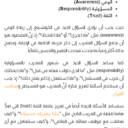
الوعي (
wareness).
A
المسؤولية (
esponsibility).
R
الثقة (
rust).
T
حيث يجب أن يؤدي السؤال الجيد في الكوتشينغ إلى زيادة الوعي
(awareness)، مثل: "ماذا يجري؟"، أو "ماذا تلاحظ؟"؛ إذ إنَّ المقصود هو
أن يدفع السؤال المتدرب إلى ذكر تجربته الخاصة في الإجابة، ويصبح
بذلك أكثر وعياً بما يحدث، فيحدث التغيير والتحسين تلقائياً.
كما يساعد السؤال الجيد في شعور المتدرب بالمسؤولية
(responsibility)، مثل: "ما الذي حاولت فعله من قبل؟"، و"ماذا يمكنك
أن تجرب في المستقبل؟"، و"ماذا ستفعل إذا لم يفلح ذلك؟"؛ إذ يجب
صاحب
أن نستخدم أسئلتنا لتعزيز فكرة أنَّ المتدرب هو المسيطر و
القرار
.
ستساعد الأسئلة الجيدة أيضاً في تعزيز علاقة الثقة (trust) التي تعدُّ
ماذا يخبرك حدسك
هامة للغاية في التدريب الناجح، مثل: "
؟"، و"كيف
تعاملت مع مواقف مماثلة في الماضي؟"، و"كيف ستتعامل مع أي