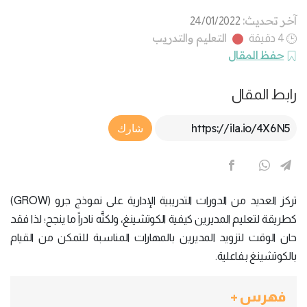
آخر تحديث:
24/01/2022
التعليم والتدريب
4 دقيقة
حفظ المقال
رابط المقال
Article Link
شارك
تركز العديد من الدورات التدريبية الإدارية على نموذج جرو (GROW)
كطريقة لتعليم المديرين كيفية الكوتشينغ، ولكنَّه نادراً ما ينجح؛ لذا فقد
حان الوقت لتزويد المديرين بالمهارات المناسبة للتمكن من القيام
بالكوتشينغ بفاعلية.
فهرس +