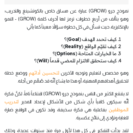
نموذج جرو (GROW) عبارة عن مساق خاص بالكوتشينغ والتدريب؛
وهو يتألف من أربع خطوات ترمز لها أحرف كلمة (GROW) - النمو
بالإنكليزية، حيث تسأل في كل خطوة سؤالاً معيناً كما يأتي:
كيف تحدد الهدف (
Goal
)؟
كيف تقيِّم الواقع (
Reality
)؟
ما الخيارات المتاحة (
Options
)؟
كيف ستحقق الالتزام للمضي قدماً (
Will
)؟
لتحسين أدائهم
وهو مخصص لتعليم وتوجيه الآخرين
ووضع خطة
لتحقيق أهدافهم المهنية، أو هذا ما يشاع أنَّه قد صُمِّم من أجله.
لا يقتنع الكثير من الناس بنموذج جرو (GROW) اقتناعاً تاماً، لكنَّ فكرة
لتدريب
أنَّه سيكون كافياً بأي شكل من الأشكال لإعداد المدير
الموظفين
بفاعلية هي فكرة سخيفة، وقد تكون في الواقع ضارة
للغاية وتؤدي إلى نتائج عكسية.
لقد بدأت التفكير في كل هذا لأول مرة منذ سنوات عديدة، وذلك