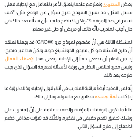
المنتورز
بعض
وتعثرهم عندما يتعلق الأمر بالتعامل مع الإجابة، فعلى
سبيل المثال: قد يقترح النموذج طرح سؤال عن الواقع مثل: "كيف
تشعر في هذا الموقف؟"، ولكن لا يتضح ما يجب أن تسأله بعد ذلك في
حال أجاب المتدرب بأنَّه خائف أو مريض أو حتى غير مهتم.
المشكلة الثالثة هي أنَّ مفهوم نموذج جرو (GROW) قد يجعلنا نعتقد
أنَّ طرح الأسئلة هو كل ما يدور الكوتشينغ حوله، ولكنَّ هذا غير صحيح؛
الإصغاء الفعال
إذ من الهام أن نصغى جيداً إلى الإجابة، ويعني هذا
وليس مجرد اختلاس النظر في ورقة الأسئلة لمعرفة السؤال الذي يجب
طرحه بعد ذلك.
إنَّه لمن المفيد أيضاً مراقبة المتدرب في أثناء قول الإجابة؛ وذلك لرؤية ما
لغة جسده
إذا كانت
تتطابق مع ما يقوله، وما إلى ذلك.
غالباً ما تكون التوقفات المؤقتة والصمت علامة على أنَّ المتدرب على
وشك تحقيق تقدم حقيقي في تفكيره، ولكنَّك قد تفوِّت هذا في خضم
الاندفاع إلى طرح السؤال التالي.