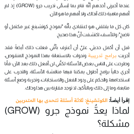
عندما أخبرني أحدهم أنَّه قام بما يُسمَّى تدريب جرو (GROW)؛ إذ لم
أفهم ماهية ذلك آنذاك، ولا أفهم ما هو الآن.
كان كل ما يقلقني هو اعتقادي بأنَّه "نموذج كوتشينغ غير مكتمل أو
ناضج"؛ وللأسف، اكتشفت أنَّ هذا صحيح.
قبل أن أكمل حديثي، عليَّ أن أعترف بأنَّني فعلت ذلك أيضاً؛ فقد
برامج تدريبية
أجريت
وندوات بالاستعانة بهذا النموذج المنقوص،
وطرحت على الناس بعض الأسئلة؛ لكنَّني لن أفعل ذلك بعد الآن؛ فأنا
أجري حالياً برامج أطول يمكننا فيها مناقشة الأسئلة، والتدرب على
استخدامها، والحكم على ردود الفعل والاستجابات، وتجربة وضع أسئلة
متابعة، وما إلى ذلك؛ وبالتأكيد، لا توجد مقارنة بين هذا وذاك.
إقرأ أيضاً:
الكوتشينغ: ثلاثة أسئلة تتحدى بها المتدربين
لماذا يعدُّ نموذج جرو (GROW)
مشكلة؟