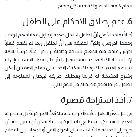
يتعلم كيفية اللفظ والكتابة بشكل صحيح.
6. عدم إطلاق الأحكام على الطفل:
أحياناً يعتقد الأهل أنَّ الطفل لا يبذل جهده ويحاول فعلياً فهم الواجب
وحفظ الدروس، ولكنَّ الحقيقة هي أنَّ الطفل ربما لم يفهم فعلياً
الدرس عندما قام المعلم بشرحه وخاصةً إن كان مثلاً درساً باللغة
الإنجليزية، لذلك لا تغضب بسرعة؛ بل اعثر على نقطة الضعف وإن لم
تستطع القيام بذلك وحدك يمكنك التحدث إلى معلم الصف إن أمكن
وشرح المشكلة له فربما يعطيك طريقة لإيصال المعلومة إلى
الطفل، وربما يقوم هو بذلك في اليوم التالي.
7. أخذ استراحة قصيرة:
في حال تعثَّر الطفل وأخطأ مرات عدة فلا يُعَدُّ الأمر كارثياً؛ بل يجب تركه
لبعض الوقت كي يستطيع إعادة التركيز، فمثلاً يمكن أن تقترح عليه أن
تخرجا إلى الحديقة قليلاً لاستنشاق الهواء النقي أو الذهاب إلى المطبخ