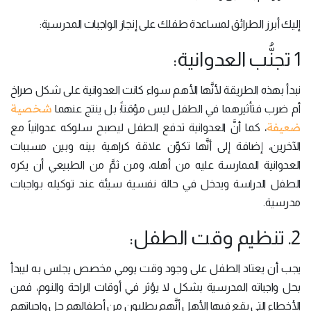
إليك أبرز الطرائق لمساعدة طفلك على إنجاز الواجبات المدرسية:
1 تجنُّب العدوانية:
نبدأ بهذه الطريقة لأنَّها الأهم سواء كانت العدوانية على شكل صراخ
شخصية
أم ضرب فتأثيرهما في الطفل ليس مؤقتاً؛ بل ينتج عنهما
ضعيفة
، كما أنَّ العدوانية تدفع الطفل ليصبح سلوكه عدوانياً مع
الآخرين، إضافة إلى أنَّها تكوِّن علاقة كراهية بينه وبين مسببات
العدوانية الممارسة عليه من أهله، ومن ثمَّ من الطبيعي أن يكره
الطفل الدراسة ويدخل في حالة نفسية سيئة عند توكيله بواجبات
مدرسية.
2. تنظيم وقت الطفل:
يجب أن يعتاد الطفل على وجود وقت يومي مخصص يجلس به ليبدأ
بحل واجباته المدرسية بشكل لا يؤثر في أوقات الراحة والنوم، فمن
الأخطاء التي يقع فيها الأهل أنَّهم يطلبون من أطفالهم حل واجباتهم