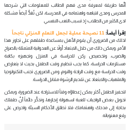
أنَّها طريقة لمعرفة مدى فهم الطالب للمعلومات التي شرحها
المدرس ومدى انتباهه واهتمامه في المدرسة، لكن تُعَدُّ أيضاً مشكلة
لدى الكثير من الطلاب؛ إذ تسبب التعب النفسي.
إقرأ أيضاً:
11 نصيحة عملية لجعل التعلم المنزلي ناجحاً
لذلك من الضروري أن يقوم الأهل بمساعدة طفلهم على تجاوز هذا
الأمر، ويمكن ذلك من خلال الابتعاد أولاً عن العدوانية المتمثلة بالصراخ
والضرب، وتخصيص ركن للدراسة في المنزل وتجهيزه بكافة
مستلزمات الدراسة، كما يجب تنظيم وقت الطفل بحيث لا يتعارض
وقت الدراسة مع وقت الراحة والنوم، ومن الضروري تجنب التكنولوجيا
والملهيات والابتعاد عن تقديم الرشوة مقابل الدراسة.
لتحفيز الطفل أكثر يمكن إعطاؤه وقتاً للاستراحة عند الضرورة، ويمكن
تحويل بعض الواجبات للعبة لسهولة إنجازها، وتذكَّر دائماً أنَّ طفلك
بحاجة إلى مدحك واهتمامك فلا تطلق الأحكام السيئة واحرص على
رفع معنوياته.