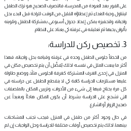
على الفور بعد العودة من المدرسة، فالتصرف الصحيح هو ترك الطفل
ليتناول وجبة الغداء ثم إعطاؤه القليل من الوقت للراحة قبل البدء بحل
واجباته، ولتحفيزه يمكن إعداد جدول أسبوعي بمشاركة الطفل وتلوينه
بألوان يحبها ثم تعليقه في غرفته كي يعتاد على النظام.
3. تخصيص ركن للدراسة:
من الخطأ جلوس الطفل وحده في غرفته وقيامه بحل واجباته، فهذا
أكثر ما يبعث الملل في نفسه؛ لذلك يُفضَّل أن يتم تخصيص مكان في
المنزل في إحدى الغرف المشتركة كغرفة الجلوس مثلاً، ووضع طاولة
عليها مستلزمات الدراسة كافة كي لا ينقطع الطفل عن دراسته في
كل مرة يحتاج فيها إلى شيء من الأدوات، وتزيين المكان بالملصقات
التي تشجع على الدراسة بشرط أن يكون المكان هادئاً وبعيداً عن
ضجيج الزوار أو الشارع.
في حال وجود أكثر من طفل في المنزل فيجب تجنب المشاحنات
بينهما، لذلك يتم تخصيص أوقات مختلفة للدراسة وحل الواجبات إن لم