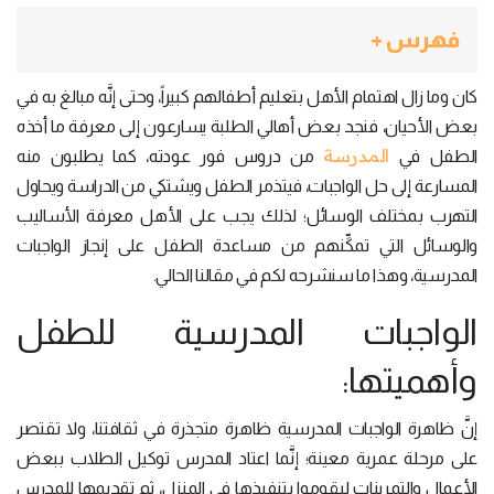
فهرس +
كان وما زال اهتمام الأهل بتعليم أطفالهم كبيراً، وحتى إنَّه مبالغ به في
بعض الأحيان، فنجد بعض أهالي الطلبة يسارعون إلى معرفة ما أخذه
المدرسة
الطفل في
من دروس فور عودته، كما يطلبون منه
المسارعة إلى حل الواجبات، فيتذمر الطفل ويشتكي من الدراسة ويحاول
التهرب بمختلف الوسائل؛ لذلك يجب على الأهل معرفة الأساليب
والوسائل التي تمكِّنهم من مساعدة الطفل على إنجاز الواجبات
المدرسية، وهذا ما سنشرحه لكم في مقالنا الحالي.
الواجبات المدرسية للطفل
وأهميتها:
إنَّ ظاهرة الواجبات المدرسية ظاهرة متجذرة في ثقافتنا، ولا تقتصر
على مرحلة عمرية معينة؛ إنَّما اعتاد المدرس توكيل الطلاب ببعض
الأعمال والتمرينات ليقوموا بتنفيذها في المنزل، ثم تقديمها للمدرس