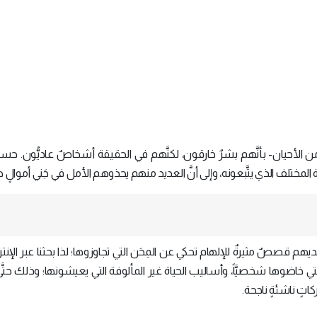
أحيان- بأنَّهم بشرٌ خارقون، لكنَّهم في الحقيقة أشخاصٌ عاديُّون. حسناً
المختلف الذي يتَّبعونه، وإلى أنَّ العديد منهم يحذوهم الأمل في جَني أموالٍ ط
يهم قصصٌ مثيرةٌ للإلهام تحكي عن المِحَن التي تجاوزوها؛ لذا بحثنا عبر الإن
ي خاضوها شخصيَّاً، وأساليب الحياة غير المألوفة التي يعيشونها؛ وذلك حتّ
تٍ ناشئةٍ ناجحة.