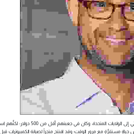
هاجر فلاديمير جندلمان مع عائلته من الاتحاد السوفييتي إلى الولايات المتحدة، وكان في جعب
اةٍ مستقرَّةٍ مع مرور الوقت؛ وقد افتتح متجراً لصيانة الكمبيوترات قبل