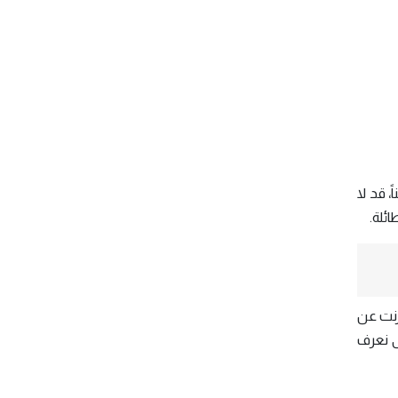
، قد لا
ائلة.
ترنت عن
َى نعرف