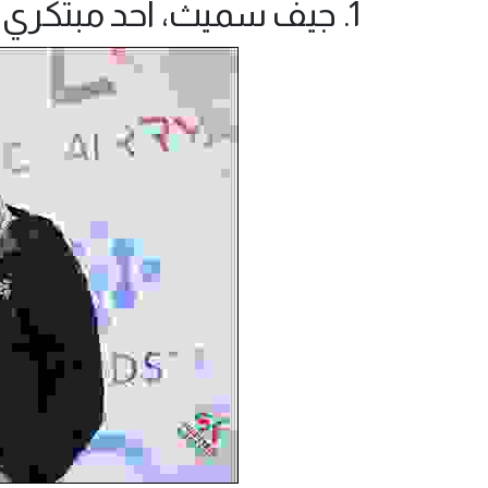
1. جيف سميث، أحد مبتكري تطبيق (Smule):