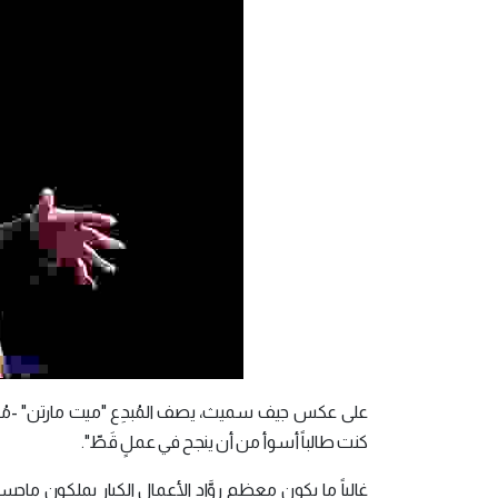
على عكس جيف سميث، يصف المُبدِع "ميت مارتن" -مُنتِج ألعاب (escape room)، 
كنت طالباً أسوأ من أن ينجح في عملٍ قَطّ".
غالباً ما يكون معظم روَّاد الأعمال الكبار يملكون ماجستير