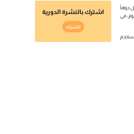
دواماً
اشترك بالنشرة الدورية
بيوتر، في
اشترك
َستخدِم