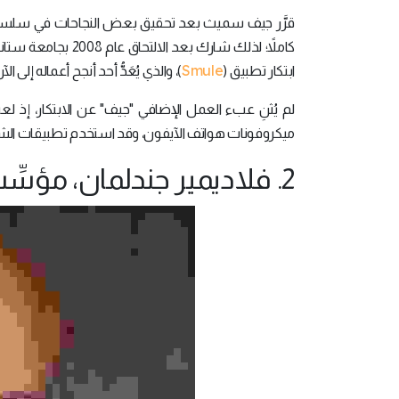
قرَّر جيف سميث بعد تحقيق بعض النجاحات في سلسلةٍ من
كاملاً؛ لذلك شارك
Smule
ابتكار تطبيق (
)، والذي يُعَدُّ أحد أنجح أعماله إلى الآن
لم يُثنِ عبء العمل الإضافي "جيف" عن الابتكار، إذ لع
ميكروفونات هواتف الآيفون، وقد استخدم تطبيقات الشركة حتَّى يومنا هذا أكثر من 
2. فلاديمير جندلمان، مؤسِّس شركة (Company Folders):