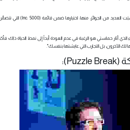
) شركة عروضٍ إبداعيةً كَسبَت العديد من الجوائز، منها: اختيارها ض
الذي أثار حماستي هو الرغبة في عدم العودة أبداً إلى نمط الحياة ذاك؛ فأكث
 لك الآخرون، بل التجارب التي عايشتها بنفسك".