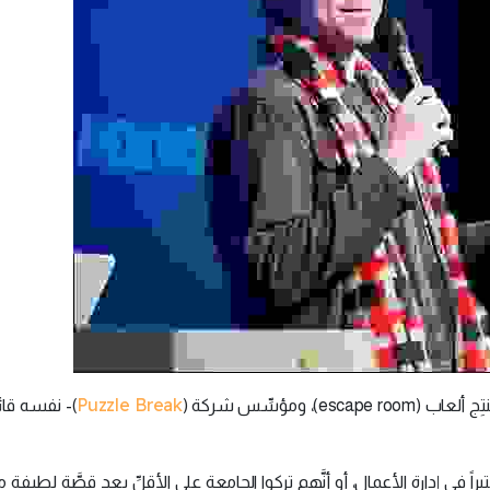
Puzzle Break
ومؤسِّس شركة (
)- نفسه قائلا
اً في إدارة الأعمال، أو أنَّهم تركوا الجامعة على الأقلِّ بعد قصَّةٍ لطيفة م