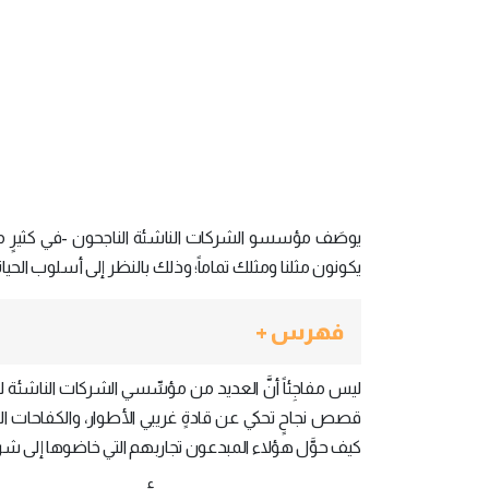
يوصَف مؤسسو الشركات الناشئة الناجحون -في كثيرٍ من ال
يكونون مثلنا ومثلك تماماً؛ وذلك بالنظر إلى أسلوب الحياة 
فهرس +
ليس مفاجِئاً أنَّ العديد من مؤسِّسي الشركات الناشئة لد
قصص نجاحٍ تحكي عن قادةٍ غريبي الأطوار، والكفاحات الت
كيف حوَّل هؤلاء المبدعون تجاربهم التي خاضوها إلى شركا