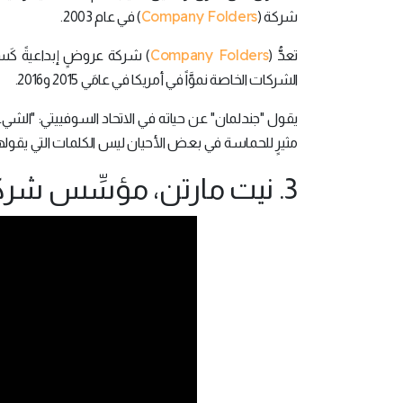
Company Folders
شركة (
) في عام 2003.
Company Folders
تعدُّ (
الشركات الخاصة نموَّاً في أمريكا في عامَي 2015 و2016.
يقول "جندلمان" عن حياته في الاتحاد السوفييتي: "الشيء 
مثيرٍ للحماسة في بعض الأحيان ليس الكلمات التي يقولها
3. نيت مارتن، مؤسِّس شركة (Puzzle Break):