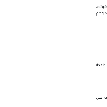
وائده،
هدافهم
 وإعادة
عة على