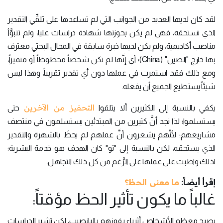
لقد كان لديها العديد من الجوانب التي لم تساعدها على تلقِّي التقدير
الذي تستحقه، فهي لم يكن بحوزتها شهادة دراسات عليا، ولم تتبوَّأ
مناصب أكاديمية، ولم يكن لديها خبرة سابقة في المجال البحثي معترف
بها خارج "الصين" (China)؛ أي إنَّها لم تكن شخصاً محظوظاً أو متميزاً،
ومع ذلك فقد استمرت في عملها دون أي تقدير تقريباً، وهذا ليس
شيئاً يستطيع الجميع أن يفعله.
التحفيز من الآخرين
يكفي بالنسبة إلى الكثيرين ألا يتلقوا
حتى
يستسلموا؛ لذا نجد أنَّ كثيرين من المبتدئين يستسلمون في منتصف
مشاريعهم؛ لأنَّهم يشعرون أنَّ عملهم لم يحظَ بالشهرة والتقدير
الذي يستحقه، لكن بالنسبة إلى "تو" كان الهدف هو خدمة البشرية؛
لذلك واظبت على عملها على الرَّغم من كل ذلك التجاهل.
إقرأ أيضاً:
ما معنى الحظ؟
غالباً ما يكون تأثير الحظ مؤقتاً:
يصبح معظم الأشخاص أثرياء بفوزهم باليانصيب، لكن تشير الدراسات