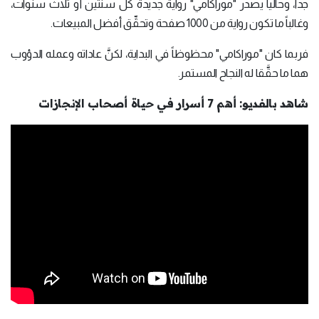
جداً، وحالياً يصدر "موراكامي" رواية جديدة كل سنتين أو ثلاث سنوات،
وغالباً ما تكون رواية من 1000 صفحة وتحقِّق أفضل المبيعات.
فربما كان "موراكامي" محظوظاً في البداية، لكنَّ عاداته وعمله الدؤوب
هما ما حقَّقا له النجاح المستمر.
شاهد بالفديو: أهم 7 أسرار في حياة أصحاب الإنجازات