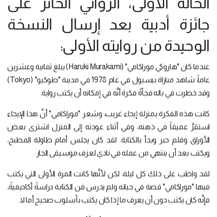
الحالة الأولى، الروائي الحائز على
جائزة أدبية بعد إرسال النسخة
الوحيدة من روايته الأولى:
عندما كان "هاروكي موراكامي" (Haruki Murakami) يبلغ ثمانية وعشرين
عاماً، شاهد مباراة بيسبول في عام 1978 في مدينة "طوكيو" (Tokyo)
وقد خطرت في باله فجأةً فكرة أنَّه في إمكانه أن يكتب رواية.
كانت هذه الفكرة بمنزلة إيحاء غريب، وشعر "موراكامي" أنَّ هذا الإيحاء
استقرَّ عميقاً في ذهنه، وفي أثناء عودته إلى المنزل اشترى بعض
الأوراق وقلم حبر وبدأ بالكتابة. لقد كان يجلس أمام طاولة المطبخ،
ويكتب بعد أن ينتهي من عمله في نادي لعزف موسيقى الجاز.
لقد واظب على ذلك كل ليلة، لكن لأنَّها كانت المرة الأولى التي يكتب
فيها "موراكامي" قصة في حياته ولم يدرس فن الكتابة دراسةً أكاديميةً،
فإنَّه كان يكتب دون أن يعرف ما إذا كان يكتب بأسلوب صحيح أما لا.