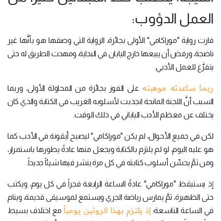
العمل الدؤوب:
فازت رواية "موراكامي" الأولى بجائزة، الرواية التي وصفها هو بأنَّها غير
ناضجة، ورفض أن يبيعها خارج اليابان في البداية، ومهدت الطريق له حتى
يتفرَّغ للعمل الأدبي.
ربما ساعدته موهبته
على الفوز بجائزة من المحاولة الأولى، وربما
السبب أنَّ اللجنة المانحة انجذبت لأسلوبه الغريب في الكتابة والذي كان
يختلف عن معظم الأدب الياباني في ذلك الوقت.
لكن في جميع الأحوال، لم يكن "موراكامي" ليصبح أيقونة في الأدب كما
هو عليه اليوم، لو لم يلتزم بالكتابة ويجعل منها عادةً يطورها باستمرار،
ومن ثمَّ يحسِّن أسلوب كتابته في كل مرة ينشر فيها شيئاً جديداً.
إذ يستيقظ "موراكامي" عادةً الساعة الرابعة فجراً في كل يوم، ويكتب
حتى الظهيرة، ثمَّ يمارس رياضة الجري ويستمع لموسيقى قديمة، وينام
إذ يلتزم بهذا الروتين يومياً
في الساعة التاسعة؛
مع اختلاف بسيط