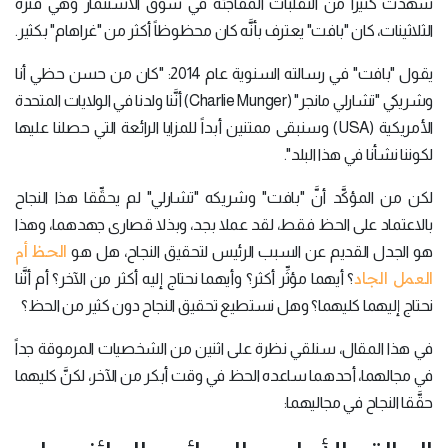
شهدت كثيراً من التقلُّبات المفاجئة في سوق الاستثمار وهي فترة
الثلاثينات، كان "بافت" يعترف بأنَّه كان محظوظاً أكثر من "غراهام" بكثير.
يقول "بافت" في رسالته السنوية عام 2014: "كان من حسن حظي أنا
وشريكي "تشارلي مانجر" (Charlie Munger) أنَّنا ولدنا في الولايات المتحدة
الأمريكية (USA) وسنبقى ممتنين أبداً للمزايا الرائعة التي حصلنا عليها
لكوننا نشأنا في هذا البلد".
لكن من المؤكَّد أنَّ "بافت" وشريكه "تشارلي" لم يحقِّقا هذا النجاح
بالاعتماد على الحظ فقط، لقد عملا بجد، وبذلا قصارى جهدهما، وهذا
الحظ أم
هو الجدل القديم عن السبب الرئيس لتحقيق النجاح، هل هو
العمل الجاد
؟ أيهما مؤثِّر أكثر؟ وأيهما نحتاج إليه أكثر من الآخر؟ أم أنَّنا
نحتاج إليهما كليهما؟ وهل نستطيع تحقيق النجاح دون كثير من الحظ؟
في هذا المقال، سنلقي نظرة على اثنين من الشخصيات المرموقة جداً
في مجالهما، أحدهما ساعده الحظ في وقت أبكر من الآخر، لكنَّ كليهما
حقَّقا النجاح في مجاليهما: