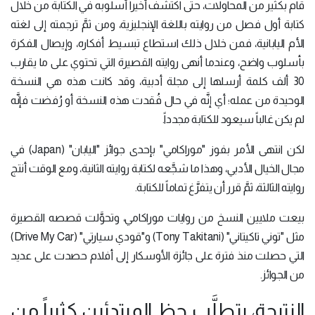
قام بكثير من المحاولات، حتى اكتشف أخيراً أسلوبه في الكتابة من خلال
كتابة أول فصل من روايته باللغة الإنجليزية، ومن ثمَّ ترجمته إلى لغته
الأم اليابانية، فمن خلال ذلك استطاع تبسيط أفكاره، وإيصال الفكرة
بأسلوب واضح، وعندما أنهى روايته القصيرة التي تحتوي على ما يقارب
30 ألف كلمة أرسلها إلى مجلة أدبية، وقد كانت هذه هي النسخة
الوحيدة من عمله؛ أي إنَّه في حال فُقدت هذه النسخة أو رُفضت فإنَّه
لم يكن غالباً سيعود للكتابة مجدداً.
لكن انتهى الأمر بفوز "موراكامي" بإحدى جوائز "اليابان" (Japan) في
مجال الخيال الأدبي، وهذا ما شجَّعه لكتابة روايته الثانية، ومع الوقت أنتج
روايته الثالثة، ثمَّ قرر أن يتفرَّغ تماماً للكتابة.
بيعت ملايين النسخ من روايات موراكامي، وتحوَّلت قصصه القصيرة
مثل "توني تاكيتاني" (Tony Takitani) و"قودي سيارتي" (Drive My Car)
التي حصلت منذ فترة على جائزة الأوسكار إلى أفلام حصدت على عديد
من الجوائز.
النتيجة، يتطلَّب حظ المبتدئين كثيراً من