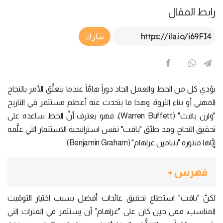
رابط المقال
Article Link
شارك
يؤدي كل من الحظ والعمل الجاد دوراً هامَّاً عندما يتعلَّق الأمر بالنجاح
المهني أو بناء الثروة، وهذا ما يتحدث عنه أعظم مستثمر في التاريخ
"وارن بافت" (Warren Buffett)، فهو يعترف أنَّ الحظ ساعده على
تحقيق النجاح، وقد طبَّق "بافت" نفس استراتيجية الاستثمار التي علَّمه
إيَّاها منتوره "بنيامين غراهام" (Benjamin Graham).
فهرس +
لكنَّ "بافت" استطاع تحقيق عائدات أفضل بسبب اختيار التوقيت
المناسب، ففي حين كان على "غراهام" أن يستثمر في الفترات التي