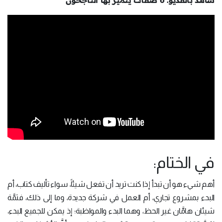
شاهد بالفديو: 6 صفات يتميز بها الناجحون
في الختام:
أهم شيء هو أن تبدأ إذا كنت تريد أن تفعل شيئاً، سواء تأليف كتاب، أم
البدء بمشروع تجاري، أم العمل في شركة جديدة، وما إلى ذلك، فثمَّة
شيئان هامَّان غير الحظ، وهما البدء والمواظبة؛ إذ يمكن للجميع البدء،