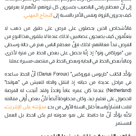
إلى أنَّ معظم رابحي اليانصيب يخسرون كل ثروتهم؛ لأنَّهم لا يعرفون
النجاح المهني
كيف يديرون الثروة، ونفس الأمر بالنسبة إلى
.
فالأشخاص الذين يحصلون على فرص على طبق من ذهب لا
يتعلَّمون كيف يصبحون عصاميين؛ لذلك عندما لا يتلقون هذا النوع من
الفرص تبدأ معاناتهم؛ لذلك فإنَّ معظم الناس هم في حالة وسطى
بين "موراكامي وتو"؛ إذ إنَّنا نحصل على بعض الحظ من فترة لأخرى،
وغالباً بعض الحظ في البداية وبعض الحظ في منتصف مسيرة عملنا.
يؤكِّد الكاتب "داريوس فوروكس" (Darius Foroux) أنَّ الحظ ساعده
في مراحل عديدة من حياته؛ إذ انتقل والداه للعيش في "هولندا"
(Netherland) عندما كان عمره عاماً واحداً، ولقد أتيحت له الفرصة
للحصول على تعليم جيد، وكان محظوظاً أيضاً لأنَّ بعض أُولى مقالاته
مدوَّنته على الإنترنت
لاقت انتشاراً واسعاً خلال السنة الأولى من بدء
،
لكنَّه يؤكِّد أنَّ ما حافظ على نمو مدونته لم يكن الحظ بل العمل
المستمر.