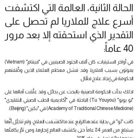
الحالة الثانية، العالمة التي اكتشفت
أسرع علاج للملاريا لم تحصل على
التقدير الذي استحقته إلا بعد مرور
40 عاماً:
في أواخر الستينيات، كان آلاف الجنود الصينيين في "فيتنام" (Vietnam)
يموتون بسبب الملاريا، وقد فشل معظم العلماء الذين وظَّفتهم
الحكومة في إيجاد علاج فعَّال.
لذلك؛ بدأت الحكومة الصينية بالبحث عن بدائل، وقد علَّقت آمالها على
"تو يويو" (Tu Youyou) الباحثة في "أكاديمية الطب الصيني التقليدي"
(Academy of Traditional Chinese Medicine) في "بكين" (Beijing).
كانت "تو" في بداية عقدها الرابع عندما اكتشفت العلاج، ولم تتخيَّل أنَّها
ستبلغ من العمر 84 عاماً حتى يكتشف العالم إنجازها، ومن ثمَّ يكافئها