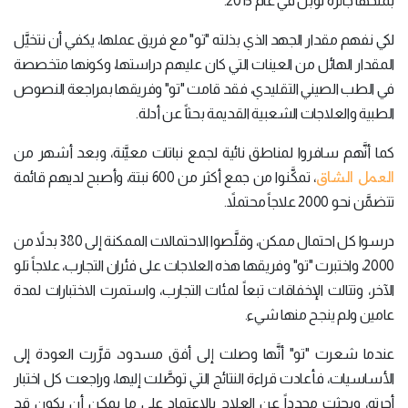
بمنحها جائزة نوبل في عام 2015.
لكي نفهم مقدار الجهد الذي بذلته "تو" مع فريق عملها، يكفي أن نتخيَّل
المقدار الهائل من العينات التي كان عليهم دراستها، وكونها متخصصة
في الطب الصيني التقليدي، فقد قامت "تو" وفريقها بمراجعة النصوص
الطبية والعلاجات الشعبية القديمة بحثاً عن أدلة.
كما أنَّهم سافروا لمناطق نائية لجمع نباتات معيَّنة، وبعد أشهر من
العمل الشاق
، تمكَّنوا من جمع أكثر من 600 نبتة، وأصبح لديهم قائمة
تتضمَّن نحو 2000 علاجاً محتملاً.
درسوا كل احتمال ممكن، وقلَّصوا الاحتمالات الممكنة إلى 380 بدلاً من
2000، واختبرت "تو" وفريقها هذه العلاجات على فئران التجارب، علاجاً تلو
الآخر، وتتالت الإخفاقات تبعاً لمئات التجارب، واستمرت الاختبارات لمدة
عامين ولم ينجح منها شيء.
عندما شعرت "تو" أنَّها وصلت إلى أفق مسدود، قرَّرت العودة إلى
الأساسيات، فأعادت قراءة النتائج التي توصَّلت إليها، وراجعت كل اختبار
أجرته، وبحثت مجدداً عن العلاج بالاعتماد على ما يمكن أن يكون قد