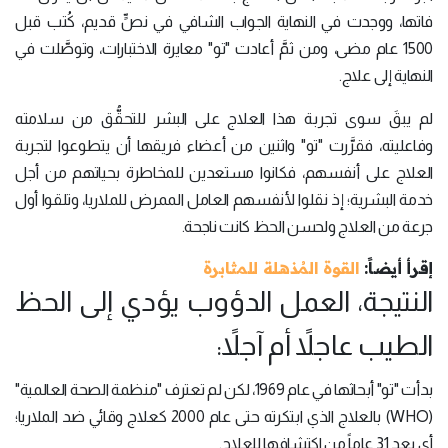
فاتها، ووجدت في النهاية الجواب الشافي في نصٍّ قديم، كُتب قبل
1500 عام مضى، ومن ثمَّ أعادت "تو" معايرة الاختبارات، وتوصَّلت في
النهاية إلى علاج.
لم يبقَ سوى تجربة هذا العلاج على البشر للتحقُّق من سلامته
وفاعليته، فقرَّرت "تو" واثنين من أعضاء فريقها أن يتطوعوا لتجربة
العلاج على أنفسهم، فكانوا مستعدين للمخاطرة بحياتهم من أجل
خدمة البشرية؛ إذ نقلوا لأنفسهم العامل الممرض للملاريا، وتلقوا أول
جرعة من العلاج ولحسن الحظ كانت ناجحة.
إقرأ أيضاً:
القوة المُذهلة للمثابرة
النتيجة، العمل الدؤوب يؤدي إلى الحظ
الطيب عاجلاً أم آجلاً:
بدأت "تو" أبحاثها في عام 1969، لكن لم تعترف "منظمة الصحة العالمية"
(WHO) بالعلاج الذي ابتكرته حتى عام 2000 كعلاج وقائي ضد الملاريا؛
أي بعد 31 عاماً من اكتشافها للعلاج.