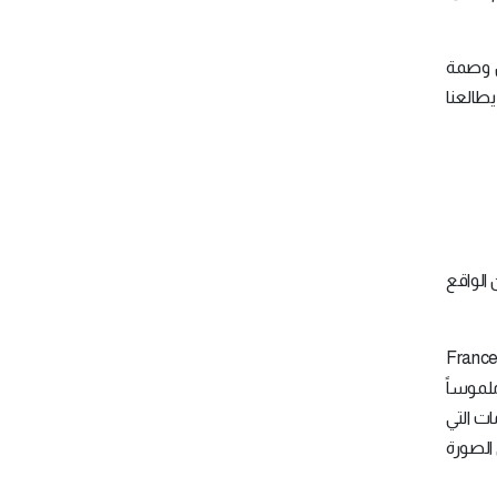
ن وصمة
يطالعنا
 الواقع
يڤيو" (Harvard Business Review) تطرّقت فيها الباحثة "فرانسيسكا غينو" (Francesca
ً ملموساً
يلنا للبحث عن المعلومات التي
 الصورة