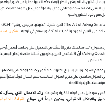
ت أينشتاين، إلا أنّه يمكن النظر إليها بعدّها تعبيراً مجازياً عن ضرورة وأهمي
 لا يعني الضعف - خصوصاً في مجال ريادة الأعمال - بل هو نقطة انطلاق نح
 هو وقود التطور والنمو.
بحسب بحث "فن طرح الأسئ
التفكير الاست
يساعد على تقييم الموارد والقدرات المتاحة، ويسهم في توجيه
بعنوان: "قد يساعدك طرح الأسئلة في الحصول على وظيفة أفضل أو موعد
(Asking Questions Can Get You a Better Job or a Second Date)، أنّ الأشخاص الذين يطرحون أسئلة متابعة يُنظر إل
ن لا يسألون .
 وفهم السوق والبناء السريع للخبرات. فبدلاً من إضاعة الوقت في التظاهر، يب
سؤال؛ فالقدرة على طرح السؤال المناسب تفتح المجال لتولّد ابتكاراً أعمق 
لمؤسسات الريادية الناجحة.
رائد الأعمال الذي يسأل، لا
العكس، هو دليل على قوته الفكرية وشجاعته.
ق والابتكار الحقيقي، ويكون دوماً في موقع
القيادة الحقيقي