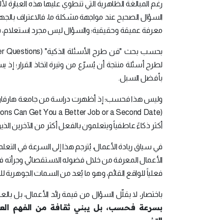
رغم المبالغة الظاهرية التي تنطوي عليها هذه العبارة لألبر
السؤال الصحيح عند مواجهة مشكلة ما، فالاعتراف بالجهل
معرفة عميقة وحقيقية؛ والسؤال ليس مجرد استعلام، بل
لطرح أسئلة منتجة أن يُسرّع من وتيرة اتخاذ القرار؛ إذ 
بأفضل السبل.
وليس هذا فحسب؛ إذ أظهرت دراسة من جامعة هارفارد 
أكثر ذكاءً عاطفياً ويتعلمون بالفعل أكثر من الآخرين الذي
في سياق ريادة الأعمال، يُترجم هذا إلى السرعة في التعلم
الأعمال المعرفة من خلال فضوله الاستقصائي وجرأته في ال
فعلياً للواقع القائم، وهو ما يُعد من السمات الجوهرية ل
باختصار، لا يقلّل السؤال من قيمة رائد الأعمال، بل ب
بسرعة فحسب، بل يبني ثقافة من الفهم العمي