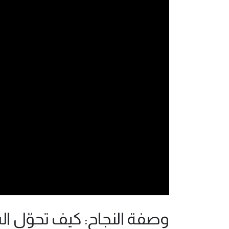
وصفة النجاح: كيف تحوّل ال