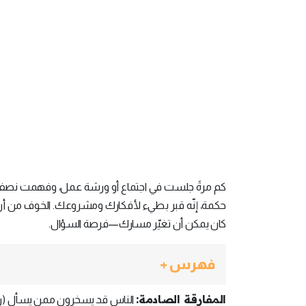
كم مرةً جلست في اجتماع أو ورشة عمل، وفهمت نصف
حكمة، إنّه قبر بطيء لأفكارك ومشروعك. الخوف من أن يُن
كان يمكن أن تغيّر مسارك—فرصة السؤال.
فهرس +
المفارقة الصادمة:
الناس قد يسخرون ممن يسأل (ربما 