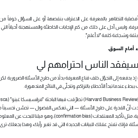
 بأفضلية التظاهر بالمعرفة على الاعتراف بنقصها، أو على السؤال خوفاً م
رفة، وليس أدل على ذلك من كم الإجابات الخاطئة والمستهجنة أحياناً التي 
ثقة وشجاعة كلمة "لا أعلم".
 أمام السوق.
وسيفقد الناس احترامهم لي
 إذ يدفعه إلى التجوّل خلف قناع المعرفة بدلاً من طرح الأسئلة الضرورية. لكن
ء عندما تبدأ الأخطاء بالتراكم، وتتجلّى في النتائج المتدهورة.
في دراسة تحليلية منشورة في "هارڤارد بيزنيس ر
curi) في بيئة الأعمال، ووجدت أنّ القدرة على طرح الأسئلة — التي تعكس الفضول — تحسّن تحسينا
عمليات اتخاذ القرار. إضافةً إلى أنّها تقلل الانحيازات الإدراكية، مثل تأكيد المعتقدات (confirmation bias)، وهو م
أسئلة، فإنك تفتح عقلك للبيانات الجديدة التي قد تغير رأيك، وهذا يجعلك ترى