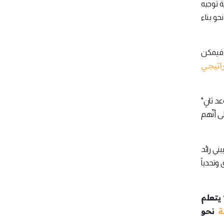
ة توجيه
و بناء
لة الذكية" (The Art of Asking Smarter Questions) الذي نشرته "هارفارد بيزنيس ريڤيو" (2024)، فيمكن
راتيجي
 ثانٍ"
يهم على أنّهم
ني رائد
وتحدياً
 يتعلم
ة
نحو