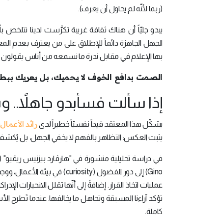
(ربما لأنّه لم يحاول أن يعرف).
يبدو جليّاً أن هناك ثقافة غريبة تكرَّست لدينا تتلخص
الجهل الجاهزة دائماً للإطلاق على من يعترف بعدم المع
بها الإعلام في مقابل ندرة ما نسمعه من أناس يقولون ب
الصمت بدافع الخوف لا يحميك، بل يعريك ببطء
إذا سألت فسأبدو جاهلاً.. 
رائد الأعمال
يشكّل هذا المعتقد قيداً نفسيّاً خطيراً لدى
؛
يثبت العكس: التظاهر بالفهم لا يخفي الجهل، بل يُكشف ببط
Gino) إلى دور الفضول (osity
تؤكد آراءنا المسبقة وتجاهل ما يخالفها. عندما تَطرح ال
كاملة.