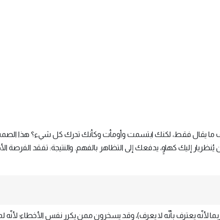
 ما يقال فقط، لكنك ابتسمت وأومأت وكأنك تدرك كل شيء؟ هذا الص
ظريار إليك كهاوٍ، يدفعك إلى التظاهر بالفهم. والنتيجة: تفقد الفرصة الأ
لأنّه يعترف بأنّه لا يعرف)، وقد يسخرون ممن يكرر نفس الأخطاء؛ لأنّه ل