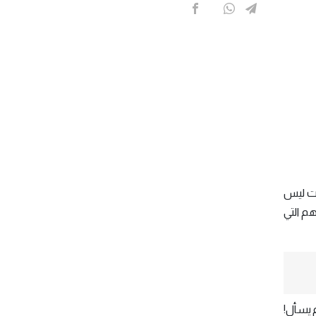
مت ليس
هم التي
م يسأل!