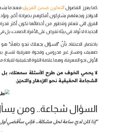
التعاون ضمن الفريق
كما يعزز الفضول
؛ فعندما يشعر
الحواجز ويجعلهم يشاركون أفكارهم بصراحة أكبر، ويؤدي
الفرق التي تتعلم وتتطور من أخطائها تكون أكثر قدرة عل
الجديدة لا تُولد في بيئة تفرض على الأفراد الصمت، بل 
باختصار، الاعتقاد بأنّ "السؤال يجعلك تبدو جاهلاً" هو قن
ضعيف، ومسار غير مدروس، وفجوة معرفية تتسع. بينما
الأولى نحو المعرفة، وهما علامة القوة الحقيقية لقيادة م
لا يحمي الخوف من طرح الأسئلة سمعتك، بل يع
الشجاعة الحقيقية نحو الازدهار والتميّز.
السؤال شجاعة.. ومن يسأل
“إذا كان لديّ ساعة لحل مشكلة… فإني سأقضي أول 55 دقيقة في تحديد السؤال الصحيح” — ألبرت أينشتاين