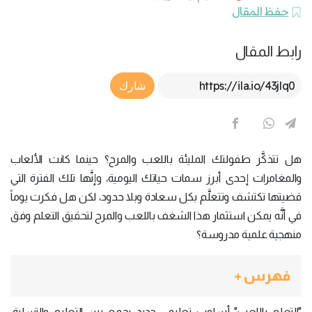
حفظ المقال
رابط المقال
Article Link
شارك
هل تتذكَّر طفولتك المليئة باللعب والمرح؟ حينما كانت الألعاب
والمغامرات إحدى أبرز سمات حياتك اليومية، وإنَّها تلك الفترة التي
قضيتها تكتشف وتتعلَّم بكل سعادة وبلا حدود، لكن هل فكرت يوماً
في أنَّه يمكن استثمار هذا الشغف باللعب والمرح لتحقيق التعلم وفق
منهجية علمية مدروسة؟
فهرس +
"التعلم باللعب" أسلوب تعليمي جديد يجمع بين التعليم والتسلية،