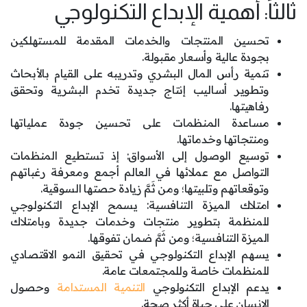
ثالثاً: أهمية الإبداع التكنولوجي
تحسين المنتجات والخدمات المقدمة للمستهلكين
بجودة عالية وأسعار مقبولة.
تنمية رأس المال البشري وتدريبه على القيام بالأبحاث
وتطوير أساليب إنتاج جديدة تخدم البشرية وتحقق
رفاهيتها.
مساعدة المنظمات على تحسين جودة عملياتها
ومنتجاتها وخدماتها.
توسيع الوصول إلى الأسواق: إذ تستطيع المنظمات
التواصل مع عملائها في العالم أجمع ومعرفة رغباتهم
وتوقعاتهم وتلبيتها؛ ومن ثَمَّ زيادة حصتها السوقية.
امتلاك الميزة التنافسية: يسمح الإبداع التكنولوجي
للمنظمة بتطوير منتجات وخدمات جديدة وبامتلاك
الميزة التنافسية؛ ومن ثَمَّ ضمان تفوقها.
يسهم الإبداع التكنولوجي في تحقيق النمو الاقتصادي
للمنظمات خاصة وللمجتمعات عامة.
يدعم الإبداع التكنولوجي
التنمية المستدامة
وحصول
الإنسان على حياة أكثر صحة.