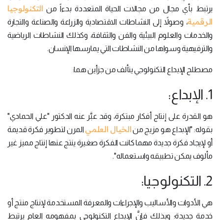
التكنولوجيا
يرتبط بأي مجال من مجالات الحياة المتعددة بدءاً من
الرقمية
، وصولاً إلى النشاطات الاقتصادية والزراعة والصناعة والتجارة
والخدمات والعلوم البيئية والفن والثقافة، وكذلك النشاطات الرياضية
والترفيهية وسواها من النشاطات التي يمارسها الإنسان.
مصطلح الإبداع التكنولوجي يتألف من جزأين هما:
1. الإبداع:
هو القدرة على إنتاج أفكار مبتكرة، وقد عبَّر عنه الدكتور "علي الحمادي"
الخيال العلمي
بقوله: "الإبداع هو مزيج من
المرن لتطوير فكرة قديمة
أو لإيجاد فكرة جديدة مهما كانت الفكرة صغيرة ينتج عنها إنتاج مميز غير
مألوف يمكن تطبيقه واستعماله".
2. التكنولوجيا:
هي الأدوات والأساليب والإجراءات والمعرفة المستخدمة لإنتاج منتج أو
خدمة جديدة؛ وبذلك فإنَّ الإبداع التكنولوجي بمفهومه العام يرتبط