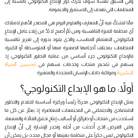
وفي السياق نفسه سوف يدرك دور الإبداع التكنولوجي بالنسبة إلى
المنظمات التي تهدف إلى الاستمرار والديمومة.
ممَّا لاشكَّ فيه أنَّ المعارف والعلوم اليوم هي المصدر الأهم لامتلاك
أي منظمة للميزة التنافسية؛ ومن ثَمَّ أصبح لا بُدَّ من إيلاء عامل الإبداع
التكنولوجي الاهتمام المناسب، والذي يقود بدوره إلى تعزيز تنافسية
المنظمات بمختلف أحجامها الصغيرة منها أو المتوسطة أو الكبيرة؛
فالإبداع التكنولوجي جزء أساسي من عملية التطور التكنولوجي؛ إذ
تحسين الحياة
يسهم في تقديم منتجات وخدمات تسهم في
البشرية
ومواكبة حاجات الإنسان المتجددة والمتغيرة.
أولاً: ما هو الإبداع التكنولوجي؟
يمثل الإبداع التكنولوجي محركاً رئيساً وركيزة أساسية للتقدم والتطور
الاقتصادي والاجتماعي في المجتمعات المعاصرة؛ إذ يعبِّر عن كل ما
يُستَحدث من منتجات أو طرائق أو أساليب إنتاج تحقق الفائدة والمنفعة،
وتلبي الغرض الذي أُحدثت من أجله، وتجدر الإشارة إلى أنَّ الإبداع
التكنولوجي ليس حكراً على منظمة بعينها أو مجال محدد؛ بل يمكن أن