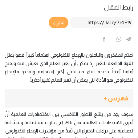
رابط المقال
Article Link
شارك
اهتم المفكرون والباحثون بالإبداع التكنولوجي اهتماماً كبيراً؛ فهو يمثل
القوة الدافعة للتغير؛ إذ يمكن أن يغير العالم الذي نعيش فيه ويفتح
أمامنا آفاقاً جديدة لبناء مستقبل أكثر استدامة وتقدم؛ فالإبداع
التكنولوجي هو الأداة التي يمكن أن تغير العالم تغييراً جذرياً.
فهرس +
سوف يجد من يتتبع التطور التنافسي بين الاقتصاديات العالمية أنَّ
أقوى الاقتصاديات العالمية هي تلك التي حازت منظماتها ومنشآتها
الصناعية على براءات الاختراع التي تُعدُّ من مؤشرات الإبداع التكنولوجي،