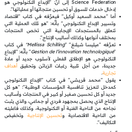
Science Federation إلى أنَّ: "الإبداع التكنولوجي هو
إدخال خدمات للسوق أو تحسين منتجاتها أو عملياتها".
أما "محمد السعيد أوكيل" فيعرِّفه في كتاب "اقتصاد
وتسيير الإبداع التكنولوجي" بأنَّه: "هو تلك العملية التي
تتعلق بالمستجدات الإيجابية التي تخص المنتجات
بمختلف أنواعها وكذلك أساليب الإنتاج".
تعرِّفه "ميليسا شيلنغ" "
Mellissa Schilling"
في كتاب
"
Gestion de l’innovation technologique
" بأنَّه: "الإبداع
التكنولوجي هو الإطلاق الفعلي لأسلوب جديد أو مادة
جديدة، من أجل تلبية رغبات الزبائن وتحقيق
أهداف
تجارية
.
يقول "محمد قريشي" في كتاب "الإبداع التكنولوجي
كمدخل لتعزيز تنافسية المؤسسات الوطنية": "هو كل
جديد أو كل تحسين صغير أو كبير في المنتجات وأساليب
الإنتاج الذي يحصل بمجهود فردي أو جماعي، والذي يثبت
نجاحه من الناحية الفنية أو التكنولوجية، وكذلك فاعليته
من الناحية الاقتصادية و
تحسين الإنتاجية
وتخفيض
التكاليف".