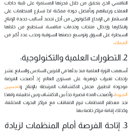
التنافسي الذي يتحقق من خلال قدرتها المستمرة على تلبية حاجات
العملاء ورغباتهم وبأفضل جودة ممكنة؛ لذا تسارع المنظمات على
الاستثمار في الإبداع التكنولوجي من أجل تجديد أساليب جديدة للإنتاج
وابتكارها وإدخال منتجات وخدمات منافسة، تستطيع من خلالها
السيطرة على السوق وتوسيع حصتها السوقية وجذب عدد أكبر من
العملاء
.
2. التطورات العلمية والتكنولوجية:
أسهمت الثورة العلمية منذ بدئها في القرنين السادس والسابع عشر
بإحداث تغيرات جوهرية على مستوى العالم؛ إذ أصبحت الفرصة
تحسين
موجودة لتطبيق مجمل الاكتشافات المرتبطة بالإنتاج و
الجودة
، وأصبحت المدة قصيرة جداً بين الاكتشاف وبين تطبيقه، ولهذا
نجد معظم المنظمات تبرم الاتفاقات مع مراكز البحوث المختلفة،
وكذلك إقامة مراكز خاصة بها.
3. إتاحة الفرصة أمام المنظمات لزيادة