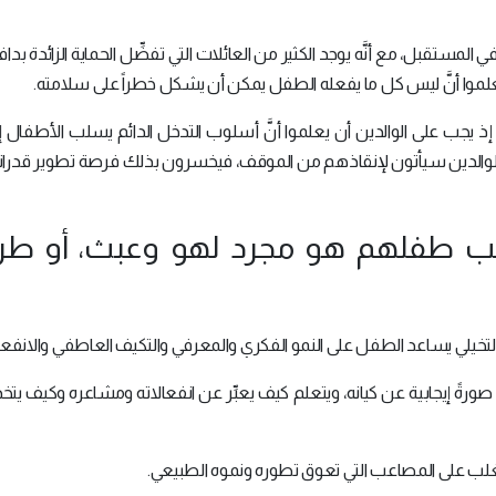
مستقبل، مع أنَّه يوجد الكثير من العائلات التي تفضِّل الحماية الزائدة بدا
موا أنَّ ليس كل ما يفعله الطفل يمكن أن يشكل خطراً على سلامته.
 إذ يجب على الوالدين أن يعلموا أنَّ أسلوب التدخل الدائم يسلب الأطفال إ
َّ الوالدين سيأتون لإنقاذهم من الموقف، فيخسرون بذلك فرصة تطوير قدرا
 لعب طفلهم هو مجرد لهو وعبث، أو طر
والتخيلي يساعد الطفل على النمو الفكري والمعرفي والتكيف العاطفي والانفعا
ورةً إيجابية عن كيانه، ويتعلم كيف يعبِّر عن انفعالاته ومشاعره وكيف يتخذ 
غلب على المصاعب التي تعوق تطوره ونموه الطبيعي.