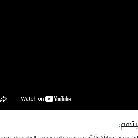
يعتقد اعتقاداً كاملاً أنَّه استحق هذه العقوبة، دون القيام بمواساته؛ وذل