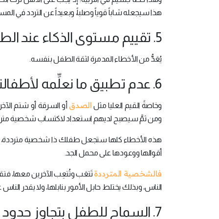
هذا سيجعله شاباً قوياً وصلباً، وبعيداً عن التردد في الم
5. تقييم مستوى الذكاء عند الطفل:
يُعَدُّ من الأخطاء المدمرة لثقة الطفل بنفسه.
6. عدم تطبيق ما نعلِّمه لأطفالنا على أنفسنا:
الصدق
وخاصةً القيم العليا مثل
أو السرقة أو شتم الآخر
ومن ثمَّ سيصبح لديهم استعداد لاكتساب شخصية مترد
هذه الأخطاء كلها ستجعل طفلك ذا شخصية مترددة، والتي 
أقوالها ووعودها على محمل الجد.
فالشخصية المترددة
تَتعَب وتُتعِب الآخرين معها، فتقف ع
الناس، وبذلك يختلط حابل الأمور بنابلها، ولا يقدر الن
7. السماح للطفل بتجاوز حدود الأدب والاحترام: