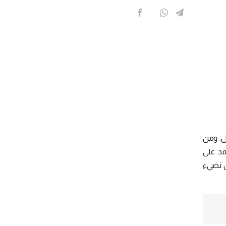
ل. ومن
تمد على
ن نضيء