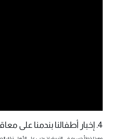
4. إخبار أطفالنا بندمنا على معاقبتهم:
وهذا خطأ جسيم في التربية؛ إذ يجب على الأهل ترك الطفل 