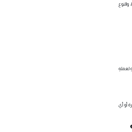
 والنوع
 لعملهِ
ة أو أي