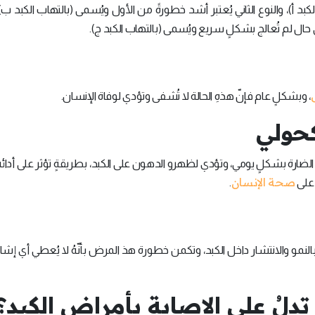
أ)، والنوع الثاني يُعتبر أشد خطورةً من الأول ويُسمى (بالتهاب الكبد ب)،
في حال لم تُعالج بشكلٍ سريع ويُسمى (بالتهاب الكبد ج).
، وبشكلٍ عام فإنّ هذهِ الحالة لا تُشفى وتؤدي لوفاة الإنسان.
لكحولي
رة بشكلٍ يومي، وتؤدي لظهرو الدهون على الكبد، بطريقةٍ تؤثر على أدائهِ
صحة الإنسان
 على
.
النمو والانتشار داخل الكبد، وتكمن خطورة هذ المرض بأنّهُ لا يُعطي أي إشار
تدلُ على الإصابة بأمراض الكبد؟