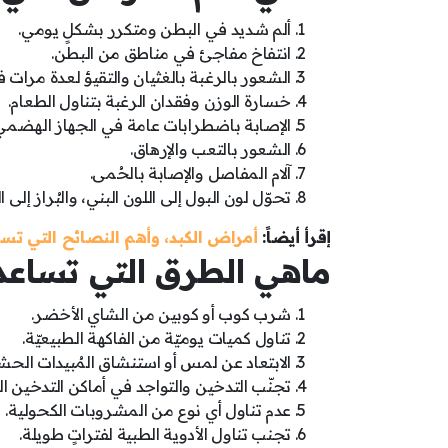
ألم شديد في البطن ومتكرر بشكلٍ يومي.
انتفاخ مفاجئ في مناطق من البطن.
الشعور بالرغبة بالغثيان والتقيؤ لعدة مرات ف
خسارة الوزن وفقدان الرغبة بتناول الطعام.
الإصابة باضطرابات عامة في الجهاز الهضمي
الشعور بالتعب والإرهاق.
آلام المفاصل والإصابة بالحُمى.
تحوّل لون البول إلى اللون البني، والبُراز إلى ا
إقرأ أيضاً:
أمراض الكبد، وأهم النصائح التي تسا
ماهي الطرق التي تساعد
شرب كوب أو كوبين من الشاي الأخضر.
تناول كميات يوميّة من الفاكهة الطبيعيّة.
الابتعاد عن لمس أو استنشاق المُبيدات الحشر
تجنّب التدخين والتواجد في أماكن التدخين ا
عدم تناول أي نوع من المشروبات الكحولية.
تجنب تناول الأدوية الطبية لفتراتٍ طويلة.