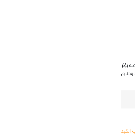
له يؤثر
د وطرق
 الكبد