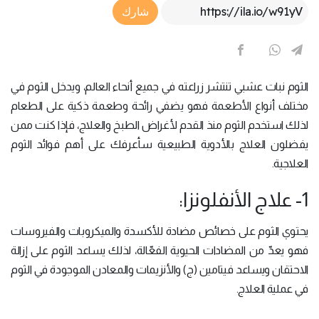
Article Link
شارك
الثوم نبات عشبي تنتشر زراعته في جميع أنحاء العالم، ويدخل الثوم في
مختلف أنواع الأطعمة فهو يضفي رائحة وطعمة ذكية على الطعام
لذلك استخدم الثوم منذ القدم لأغراض الطبخ والعلاج، فإذا كنت ممن
يفضلون العلاج بالأدوية الطبيعية سأعرفك على أهم فوائد الثوم
العلاجية.
1- علاج الأنفلونزا:
يحتوي الثوم على خصائص مضادة للأكسدة والميكروبات والفيروسات
فهو يعدّ من المضادات الحيوية الفعّالة، لذلك يساعد الثوم على إزالة
الاحتقان ويساعد فيتامين (ج) والأنزيمات والمعادن الموجودة في الثوم
في عملية العلاج.