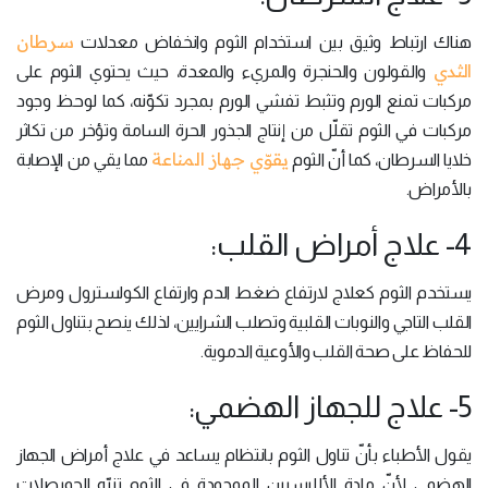
سرطان
هناك ارتباط وثيق بين استخدام الثوم وانخفاض معدلات
الثدي
والقولون والحنجرة والمريء والمعدة، حيث يحتوي الثوم على
مركبات تمنع الورم وتثبط تفشي الورم بمجرد تكوّنه، كما لوحظ وجود
مركبات في الثوم تقلّل من إنتاج الجذور الحرة السامة وتؤخر من تكاثر
يقوّي جهاز المناعة
خلايا السرطان، كما أنّ الثوم
مما يقي من الإصابة
بالأمراض.
4- علاج أمراض القلب:
يستخدم الثوم كعلاج لارتفاع ضغط الدم وارتفاع الكولسترول ومرض
القلب التاجي والنوبات القلبية وتصلب الشرايين، لذلك ينصح بتناول الثوم
للحفاظ على صحة القلب والأوعية الدموية.
5- علاج للجهاز الهضمي:
يقول الأطباء بأنّ تناول الثوم بانتظام يساعد في علاج أمراض الجهاز
الهضمي لأنّ مادة الألليسيين الموجودة في الثوم تنبّه الحويصلات