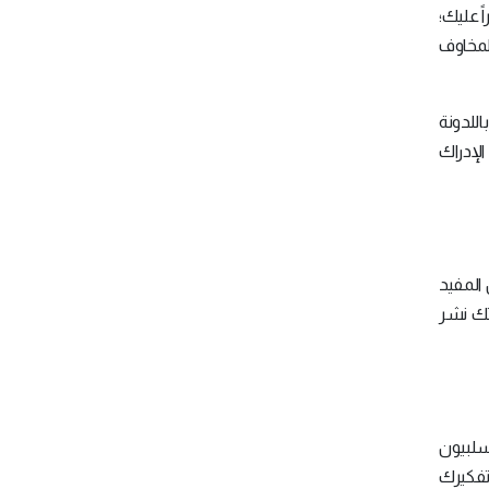
ً عليك؛
لمخاوف
اللدونة
الإدراك
المفيد
طتك نشر
اس سلبيون
 تفكيرك