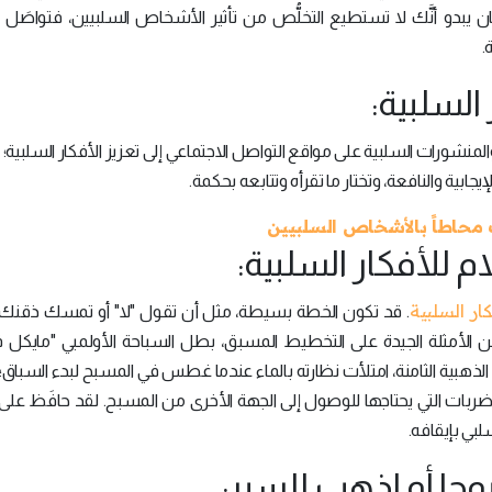
كان يبدو أنَّك لا تستطيع التخلُّص من تأثير الأشخاص السلبيين، فتواصَل
.
 والمنشورات السلبية على مواقع التواصل الاجتماعي إلى تعزيز الأفكار السلبية؛ 
ابية والنافعة، وتختار ما تقرأه وتتابعه بحكمة.
كار السلبية
. قد تكون الخطة بسيطة، مثل أن تقول "لا" أو تمسك ذقنك أ
ية. من الأمثلة الجيدة على التخطيط المسبق، بطل السباحة الأولمبي "مايكل
لى ميداليته الذهبية الثامنة، امتلأت نظارته بالماء عندما غطس في المسبح لبدء السباق
ضربات التي يحتاجها للوصول إلى الجهة الأخرى من المسبح. لقد حافَظ على
لبي بإيقافه.