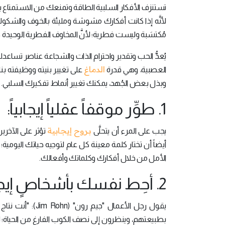
تستنزف الأفكار السلبية الطاقة وتمنعك من الاستمتاع بالو
لأنَّه إذا كانت أفكارك مشوشة ومليئة بالخوف والشكوك
مُكتسَبة وليست فطرية؛ لأنَّ المخاوف الفطرية الوحي
يُعدُّ الحب وتقدير واحترام الذات والشجاعة عناصر تساع
الدماغ
العصبية، وهي قدرة
على تغيير بنيته ووظيفته بنا
وبذل بعض الجُهد، يمكنك تغيير أنماط تفكيرك السلبي.
1. طوِّر موقفاً عقلياً إيجابياً:
بروح إيجابية
يجب على المرء أن يتحلَّى
تؤثر على الآخر
أيضاً أن تختار كلمة معينة كل عام لتوجيه حياتك اليوم
الأمل من خلال أفكارك وكلماتك وأفعالك.
2. أحِط نفسك بأشخاصٍ إيجابيين:
يقول رجل الأعم
بطبيعتهم، وينظرون إلى نصف الكوب الفارغ من الحياة؛ ل