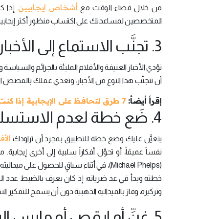
أشخاص إيجابيين
من خلال قضاء الوقت مع
. إذا 
المتخصصين لمساعدتك على اكتساب منظور أكثر إيجابية
3. تجنَّب الاستماع إلى الأخبار السلبية:
تؤدي الأخبار العنيفة والأفلام المليئة بالجرائم والسياسة
أن تتجنَّب هذا النوع من الأخبار، وتغذي عقلك بالقصص الإيج
إقرأ أيضاً:
7 طرق لتحافظ على الإيجابية إذا كنت محاطاً بالأشخاص السلبيين
4. ضَع خطة لعدم الاستسلام للأفكار السلبية:
الأف
يتعيَّن عليك وضع خطة للتطبيق بمجرد أن تراودك
نفساً عميقاً، أو تحوِّل أفكاراً سلبية إلى أخرى إيجاب
(Michael Phelps)، في أثناء سباقٍ للحصول ع
خطته وبدأ في عد ضرباته؛ إذ كان يعرف بالضبط عدد ال
وتركيزه، وفاز بالميدالية الذهبية دون أن يسمح للتفكير الس
5. غنِّ أو ارقص أو مارس اليوجا أو اذهب للسير: