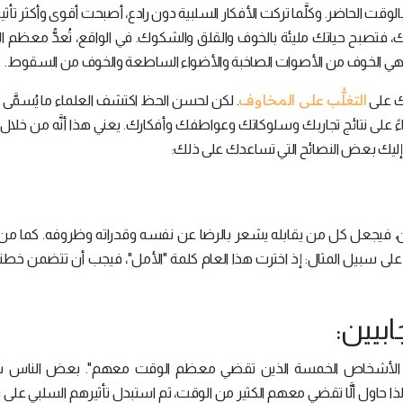
قت الحاضر. وكلَّما تركت الأفكار السلبية دون رادع، أصبحت أقوى وأكثر تأثيرا
، فتصبح حياتك مليئة بالخوف والقلق والشكوك. في الواقع، تُعدُّ معظم ا
دة هي الخوف من الأصوات الصاخبة والأضواء الساطعة والخوف من السقوط.
التغلُّب على المخاوف
دك على
. لكن لحسن الحظ اكتشف العلماء ما يُسمَّى ب
ءً على نتائج تجاربك وسلوكاتك وعواطفك وأفكارك. يعني هذا أنَّه من خلال 
 إليك بعض النصائح التي تساعدك على ذلك:
ين، فيجعل كل من يقابله يشعر بالرضا عن نفسه وقدراته وظروفه. كما من 
ية؛ على سبيل المثال: إذ اخترت هذا العام كلمة "الأمل"، فيجب أن تتضمن خ
ال "جيم رون" (Jim Rohn): "أنت نتاج ​​الأشخاص الخمسة الذين تقضي معظم الوقت معهم". بعض الن
ذا حاول ألَّا تقضي معهم الكثير من الوقت، ثم استبدل تأثيرهم السلبي على