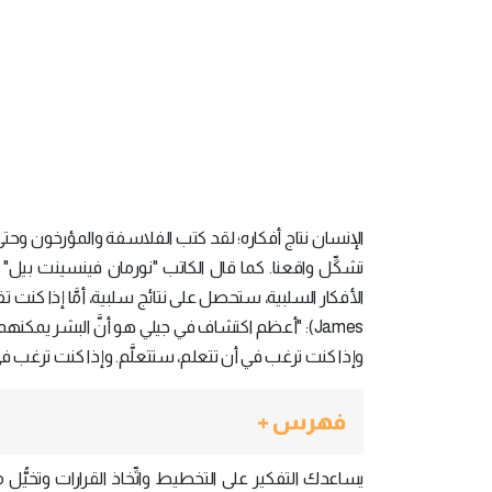
الإنسان نتاج أفكاره؛ لقد كتب الفلاسفة والمؤرخون وحتى ال
James): "أعظم اكتشاف في جيلي هو أنَّ البشر يمك
وإذا كنت ترغب في أن تتعلم، ستتعلَّم. وإذا كنت ترغب في 
فهرس +
يساعدك التفكير على التخطيط واتِّخاذ القرارات وتخيّ