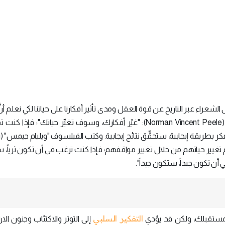
شعراء عبر التاريخ عن قوة العقل ومدى تأثير أفكارنا على حياتنا لكي نعلم أنَّ 
تشكِّل واقعنا. كما قال الكاتب "نورمان فينسينت بيل" (Norman Vincent Peele): "غيّر أفكارك، وسوف تغيِّر حياتك"؛
الأ
نهم تغيير حياتهم من خلال تغيير مواقفهم؛ فإذا كنت ترغب في أن تكون ثرياً، 
أن تكون جيداً، ستكون جيداً".
التفكير السلبي
ُل مستقبلك، ولكن قد يؤدي
إلى التوتر والاكتئاب وجنون الارت