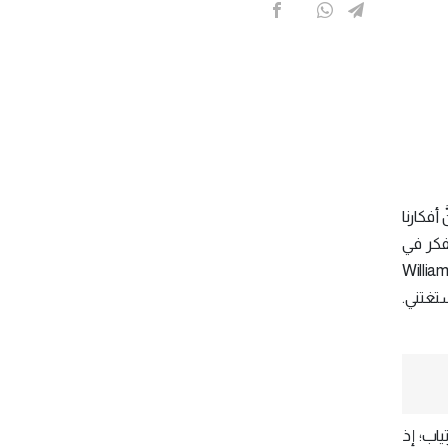
أفكارنا
 فإذا كنت تفكر في
فكار السلبية، ستحصل على نتائج سلبية، أمَّا إذا كنت تفكر بطريقة إيجابية، ستحقِّق نتائج إيجابية. وكتب الفيلسوف "ويليام جيمس" (William
ستغتني.
ياب؛ إذ