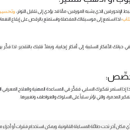
وتحسين 
الإندورفين الذي يشبه المورفين؛ ممَّا قد يؤدي إلى تقليل التوتر،
تئاب
؛ لذا استمع إلى موسيقاك المفضلة واستمتع بالرقص على إيقاع النغما
ياتك الأفكار السلبية إلى أفكار إيجابية، ويملأ قلبك بالتقدير؛ لذا فكِّر يو
 إذا استمر تفكيرك السلبي، ففكِّر في المساعدة المهنية والعلاج المعرفي 
ير المدمرة، والتي تؤثر سلباً على السلوك والعواطف، وتغييرها.
 مكان آخر تحت طائلة المساءلة القانونية، ويمكن استخدام فقرات أو أجزاء م