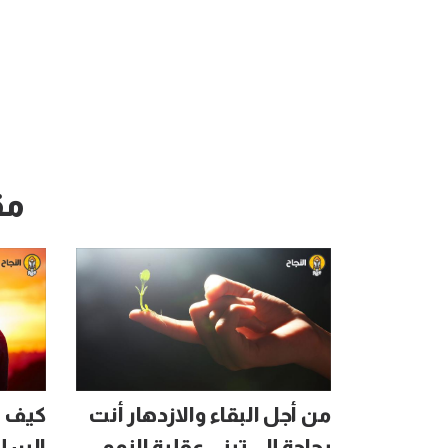
مق
من أجل البقاء والازدهار أنت
كيف ت
بحاجة إلى تبني عقلية النمو
السلب