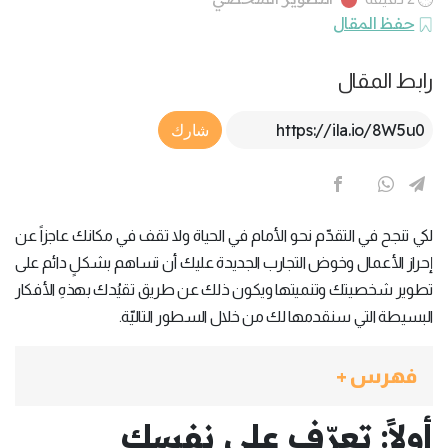
حفظ المقال
رابط المقال
Article Link
شارك
لكي تنجح في التقدّم نحو الأمام في الحياة ولا تقف في مكانك عاجزاً عن
إحراز الأعمال وخوض التجارب الجديدة عليك أن تساهم بشكلٍ دائم على
تطوير شخصيتك وتنميتها ويكون ذلك عن طريق تقيُدك بهذهِ الأفكار
البسيطة التي سنقدمها لك من خلال السطور التاليّة.
فهرس +
أولاً: تعرّف على نفسك