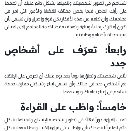
لتساهم في تطوير شخصيتك وتنميتها بشكلٍ دائم عليك أن تحافظ
على رأيك الخاص فيما يخص مختلف القضايا والأمور التي تمر في
مجتمعك، وأن تدافع عن هذهِ الأفكار بكل قوةٍ وإصرار، وأن تسعى بأن
تكون أفكارك إيجابيةً وبناءة وتهدف فقط لخدمة المجتمع الذي تعيش
فيهِ بمختلف أطيافهِ وطبقاتهِ.
رابعاً: تعرّف على أشخاصٍ
جدد
لتُنمي شخصيتكَ وتطوّرها يوماً بعد يوم عليك أن تحرص على الإلتقاء
مع أشخاصٍ جدد في حياتك وأن تسعى لبناء وتشكيل معارف جديدة
تساهم في إغناء ثقافتك وتوسيعها.
خامساً: واظب على القراءة
تلعب القراءة دوراً فعّالاً في تطوير شخصية الإنسان وتنميتها بشكلٍ
دائم، لها فإنّنا ننصحك بأن تواظب على قراءة الكتب ومطالعتها بشكلٍ