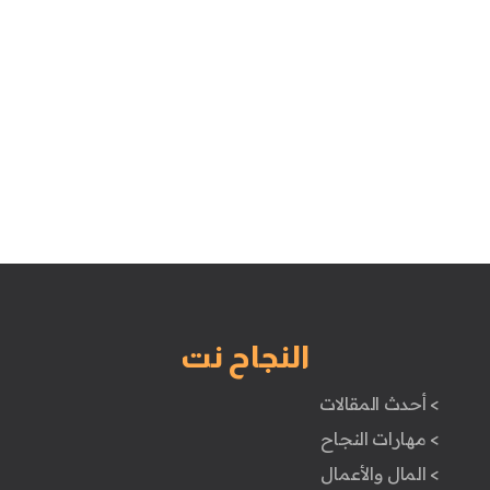
النجاح نت
> أحدث المقالات
> مهارات النجاح
> المال والأعمال