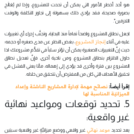
هو أحد أخطر الأمور التي يمكن أن تحدث للمشروع، وإذا لم يُعَالَج
بصورة صحيحة، فقد يؤدي ذلك بسهولة إلى تجاوز التكلفة والوقت
اللازمَين".
اجعل نطاق المشروع واضحاً تماماً منذ البداية، وتجنَّب إجراء أي تغييرات
إنجاز المشروع
عليه في أثناء
، بغض النظر عن مدى صغره أو حجمه؛
حيث إنَّ التغييرات الصغيرة يمكن أن تؤثر سلباً في تقدُّم مشروعك؛ لذا
حاول الالتزام بنطاق المشروع، ومن ناحية أخرى، فإنَّ تعديل نطاق
المشروع بين فترة وأخرى قد يؤدي إلى إهماله، ممَّا يعني الفشل في
تحقيق الأهداف التي كان من المفترض أن تتحقق من خلاله.
إقرأ أيضاً:
نصائح مهمة لإدارة المشاريع الناشئة وإعداد
الميزانيّة المناسبة لها
5. تحديد توقعات ومواعيد نهائية
غير واقعية:
موعد نهائي
يعد تحديد
غير واقعي ووضع ميزانيَّةٍ غير واقعية سببَين