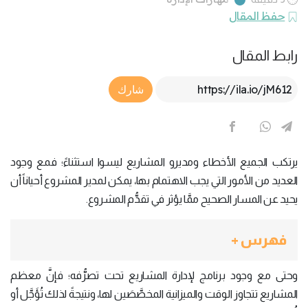
حفظ المقال
رابط المقال
Article Link
شارك
يرتكب الجميع الأخطاء ومديرو المشاريع ليسوا استثناءً؛ فمع وجود
العديد من الأمور التي يجب الاهتمام بها، يمكن لمدير المشروع أحياناً أن
يحيد عن المسار الصحيح ممَّا يؤثر في تقدُّم المشروع.
فهرس +
وحتى مع وجود برنامج لإدارة المشاريع تحت تصرُّفه؛ فإنَّ معظم
المشاريع تتجاوز الوقت والميزانية المخصَّصَين لها، ونتيجةً لذلك تُؤَجَّل أو