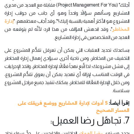
أجلك" (Project Management For You) مقابلة مع العديد من مديري
المشاريع وسألهم سؤالاً واحداً وهو: أي جانب من جوانب إدارة
إدارة
المشروع هو الأكثر أهمية بالنسبة إليك؟"، وقد أجاب معظمهم: "
المخاطر
"، وقد اندهش المؤلف من هذا الرد؛ لأنَّه لم يتوقعه من
العديد من المتخصصين في إدارة المشاريع.
يساعدك تحديد العقبات التي يمكن أن تعرقل تقدُّم المشروع على
التخفيف من المخاطر، ومن ناحية أخرى، سيؤدي إهمال إدارة المخاطر
إلى فشل مشروعك؛ لذا اتَّبع نهجاً فعَّالاً لإدارة المخاطر، واتخذ الإجراءات
في الوقت المناسب لإزالة أي تهديد يمكن أن يعوق تقدُّم المشروع،
ومن خلال الإدارة الفعَّالة للمخاطر، يمكنك تنفيذ جميع مراحل المشروع
بسلاسة.
إقرأ أيضاً:
5 أدوات لإدارة المشاريع ووضع فريقك على
المسار الصحيح
7. تجاهُل رضا العميل:
رضا العملاء
يحدد مستوى
الداخليين والخارجيين على حدٍّ سواء نجاح