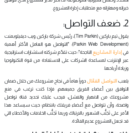
خبراته ومهاراته مع متطلبات إدارة المشروع.
2. ضعف التواصل:
يقول تيم باركين (Tim Parkin)، رئيس شركة باركين ويب ديفيلوبمنت
(Parkin Web Development): "التواصل هو العامل الأكثر أهمية
إدارة المشاريع
في
الناجحة"؛ حيث تقدِّم شركته استشارات استراتيجية
عبر الإنترنت لمساعدة الشركات على الاستفادة من قوة التكنولوجيا
وزيادة أرباحها.
التواصل الفعَّال
يلعب
دوراً هاماً في نجاح مشروعك من خلال ضمان
التوافق بين أعضاء الفريق جميعهم، فإذا كنت ترغب في منع
مشروعك من الانهيار والفشل، فيجب عليك تحديد قناة تواصل
واضحة، وأن تتواصل مع أعضاء فريقك بانتظام؛ حيث سيساعد هذا
الأمر على تَجَنُّب الشعور بالارتباك وربما تَجَنُّب الخلافات والأخطاء التي
قد تجعل المشروع عديم الفائدة.