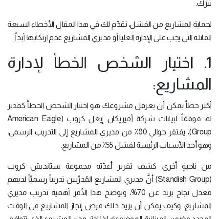
تُترَك.
لحماية المشاريع من الفشل، نقدِّم لك في هذا المقال الأخطاء السبعة
القاتلة التي يجب على الإدارة العليا أو مديري المشاريع عدم ارتكابها أبداً.
1. اختيار الشخص الخطأ لإدارة
المشاريع:
أكبر خطأ يمكن أن يعرقل مشروعك هو اختيار الشخص الخطأ كمدير
له، فوفقاً لبيانات شركة أميريكان إيغل كروب (American Eagle
Group)، يفتقر حوالي 80٪ من مديري المشاريع إلى التدريب الرسمي،
وهو أحد الأسباب الرئيسة لفشل 55٪ من المشاريع.
من ناحيةٍ أخرى، كشف تقرير أعدَّته مجموعة ستانديش كروب
(Standish Group) أنَّ مديري المشاريع المُدرَّبين تدريباً رسميَّاً لديهم
معدل نجاح يزيد عن 70%، ويوضح هذا الأمر أهمية تدريب مديري
المشاريع، وكيف يمكن أن يزيد ذلك فرص إنجاز المشاريع في الوقت
المحدد وضمن الميزانية الموضوعة؛ لذا اختر مدير المشروع الذي تتوافق