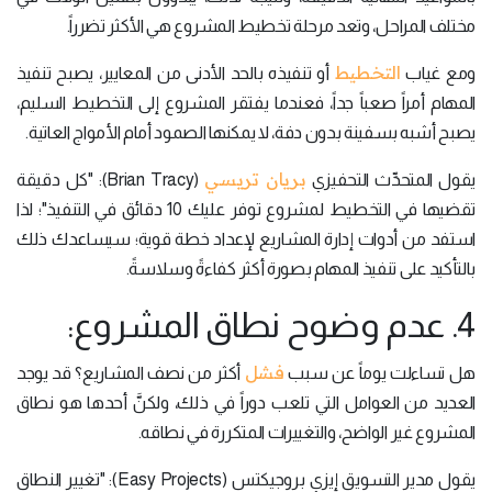
مختلف المراحل، وتعد مرحلة تخطيط المشروع هي الأكثر تضرراً.
التخطيط
ومع غياب
أو تنفيذه بالحد الأدنى من المعايير، يصبح تنفيذ
المهام أمراً صعباً جداً، فعندما يفتقر المشروع إلى التخطيط السليم،
يصبح أشبه بسفينة بدون دفة، لا يمكنها الصمود أمام الأمواج العاتية.
بريان تريسي
يقول المتحدِّث التحفيزي
(Brian Tracy): "كل دقيقة
تقضيها في التخطيط لمشروع توفر عليك 10 دقائق في التنفيذ"؛ لذا
استفد من أدوات إدارة المشاريع لإعداد خطة قوية؛ سيساعدك ذلك
بالتأكيد على تنفيذ المهام بصورة أكثر كفاءةً وسلاسةً.
4. عدم وضوح نطاق المشروع:
فشل
هل تساءلت يوماً عن سبب
أكثر من نصف المشاريع؟ قد يوجد
العديد من العوامل التي تلعب دوراً في ذلك، ولكنَّ أحدها هو نطاق
المشروع غير الواضح، والتغييرات المتكررة في نطاقه.
يقول مدير التسويق إيزي بروجيكتس (Easy Projects): "تغيير النطاق