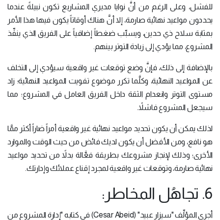
للفشل، وعلى الرغم من أنَّ نوايا مديري المشاريع تكون نبيلةً عندما
يحددون مواعيد نهائية صارمة، إلا أنَّ هناك أوقاتاً يكون فيها هذا الأمر
بمثابة سلاح ذي حدين، ويسبِّب ضغطاً إضافياً على الفريق الذي ينفِّذ
المشروع، مما يؤدي إلى زيادة التوتر بينهم.
بالإضافة إلى ذلك، فإنَّ وضع توقعات غير واقعية سيؤدي إلى التخلف
عن المواعيد النهائية، وكلَّما تكرر موضوع تفويت المواعيد النهائية؛ زاد
مستوى التوتر وانعدام الثقة داخل الفريق العامل في المشروع؛ مما
سيجعل المشروع فاشلاً.
لذلك يمكن أن يكون تحديد مواعيد نهائية غير واقعية أمراً ضاراً أكثر ممَّا
هو نافع، ومن الأفضل أن يكون لديك فائض من حيث الوقت والموارد
الأخرى؛ وذلك لإنجاز مشروعك بطريقة فعَّالة بدلاً من تحديد مواعيد
نهائية صارمة، وتوقعات غير واقعية لمجرد إقناع عملائك وإدارتك.
6. تجاهُل المخاطر:
أجرى المؤلِّف "سيزار عبيد" (Cesar Abeid) في كتابه "إدارة المشروع من