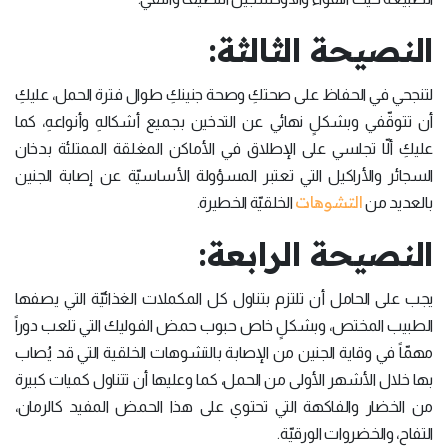
النصيحة الثالثة:
لتنجحي في الحفاظ على صحتكِ وصحة جنينكِ طوال فترة الحمل، عليكِ
أن تتوقّفي وبشكلٍ نهائي عن التدخين بجميع أشكالهِ وأنواعهِ، كما
عليكِ ألّا تجلسي على الإطلاق في الأماكن المغلقة الممتلئة بدخان
السجائر والأراكيل التي تعتبر المسؤولة الأساسيّة عن إصابة الجنين
التشوهات
بالعديد من
الخلقيّة الخطيرة.
النصيحة الرابعة:
يجب على الحامل أن تلتزم بتناول كل المكملات الغذائيّة التي يصفها
الطبيب المختص، وبشكلٍ خاص حبوب حمض الفوليك التي تلعب دوراً
مهمّاً في وقاية الجنين من الإصابة بالتشوهات الخلقية التي قد يُصاب
بها خلال الأشهر الأولى من الحمل، كما وعليها أن تتناول كميات كبيرة
من الخضار والفاكهة التي تحتوي على هذا الحمض المفيد كالرمان،
التفاح، والخضروات الورقيّة.