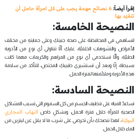
إقرأ أيضاً:
6 نصائح مهمة يجب على كل امرأة حامل أن
تتقيّد بها
النصيحة الخامسة:
لتساهمي في المحافظة على صحة جنينكِ وعلى حمايتهِ من مختلف
الأمراض والتشوهات الخلقيّة، عليكِ ألّا تتناولي أي نوع من الأدوية
الطبيّة، وألّا تستخدمي أي نوع من المراهم والكريمات مهما كانت
بسيطة، إلّا وبعد أن تستشيري طبيبكِ المختص، للتأكد من سلامة
هذهِ الأدوية وملائمتها لفترة الحمل.
النصيحة السادسة:
تساعدُ المياه على تنظيف الجسم من كل السموم التي تسبب المشاكل
التهاب المجاري
الصحية للمرأة خلال فترة الحمل، وبشكلٍ خاص
البوليّة
، لهذا ننصحكِ بأن تحرصي على شرب ما لا يقل عن ليترين من
الماء خلال الحمل.