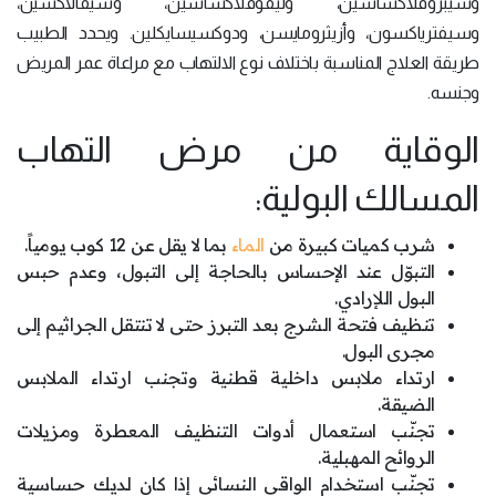
وسيبروفلاكساسين، وليفوفلاكساسين، وسيفالاكسين،
وسيفترياكسون، وأزيثرومايسن، ودوكسيسايكلين. ويحدد الطبيب
طريقة العلاج المناسبة باختلاف نوع الالتهاب مع مراعاة عمر المريض
وجنسه.
الوقاية من مرض التهاب
المسالك البولية:
شرب كميات كبيرة من
الماء
بما لا يقل عن 12 كوب يومياً.
التبوّل عند الإحساس بالحاجة إلى التبول، وعدم حبس
البول اللإرادي.
تنظيف فتحة الشرج بعد التبرز حتى لا تنتقل الجراثيم إلى
مجرى البول.
ارتداء ملابس داخلية قطنية وتجنب ارتداء الملابس
الضيقة.
تجنّب استعمال أدوات التنظيف المعطرة ومزيلات
الروائح المهبلية.
تجنّب استخدام الواقي النسائي إذا كان لديك حساسية