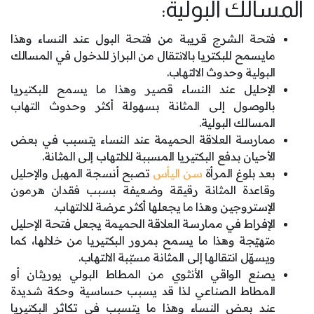
المسالك البولية:
فتحة الشرج قريبة من فتحة البول عند النساء وهذا
مايسمح للبكتريا بالانتقال من البراز للدخول في المسالك
البولية وحدوث الالتهاب.
الإحليل عند النساء قصير وهذا ما يسمح للبكتيريا
بالوصول إلى المثانة بسهولة أكثر وحدوث التهاب
المسالك البولية.
ممارسة العلاقة الحميمة عند النساء يتسبب في بعض
الأحيان بدفع البكتيريا المسببة للالتهاب إلى المثانة.
بعد بلوغ المرأة
سن اليأس
تصبح أنسجة المهبل والإحليل
وقاعدة المثانة رقيقة وضعيفة بسبب فقدان هرمون
الإستروجين وهذا ما يجعلها أكثر عرضة للالتهاب.
الإفراط في ممارسة العلاقة الحميمة يجعل فتحة الإحليل
متهيّجة وهذا ما يسمح بمرور البكتيريا من خلالها، كما
ويسهّل انتقالها إلى المثانة مسبّبة الالتهاب.
يصنع الواقي الأنثوي من المطاط البولي يوريثان أو
المطاط الصناعي لذا قد يسبب حساسية وحكة شديدة
عند بعض النساء وهذا ما يتسبب في تكاثر البكتيريا