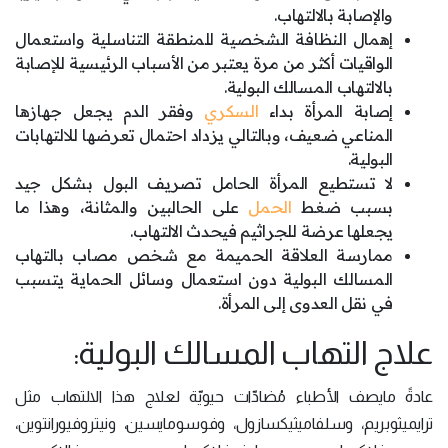
والإصابة بالالتهاب.
إهمال النظافة الشخصية للمنطقة التناسلية واستعمال
الواقيات أكثر من مرة يعتبر من الأسباب الرئيسية للإصابة
بالالتهاب المسالك البولية.
إصابة المرأة بداء
السكري
وفقر الدم يجعل جهازها
المناعي ضعيف، وبالتالي يزداد احتمال تعرضها للالتهابات
البولية.
لا تستطيع المرأة الحامل تصريف البول بشكل جيد
بسبب ضغط
الحمل
على الحالبين والمثانة، وهذا ما
يجعلها عرضة للجراثيم فيحدث الالتهاب.
ممارسة العلاقة الحميمة مع شخص مصاب بالتهاب
المسالك البولية دون استعمال وسائل الحماية يتسبب
في نقل العدوى إلى المرأة.
علاج التهاب المسالك البولية:
عادةً مايصف الأطباء مُضادّات حيويّة لعلاج هذا الالتهاب مثل
ترايميثوبريم، وسلفاميثيكسازول، وفوسومايسين، ونيتروفيورانتوين،