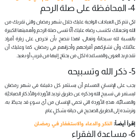
4- المحافظة على صلة الرحم
لكي تتم كل العبادات الواجبة عليك خلال شهر رمضان والتي تقربك من
الله وتجعلك تكتسب رضاه عليك ألّا تنسى صلة الرحم وأهميتها الكبيرة
بالنسبة لله سبحانهُ وتعالى، لهذا ننصح بأن تحرص على زيارة أفراد
عائلتك وأن تشاركهم أفراحهم وأحزانهم في رمضان، كما وعليك أن
تقدم يد العون والمساعدة لكل من يحتاج إليها من قريبٍ أو بعيد.
5- ذكر الله وتسبيحه
يجب على الإنسانٍ المسلم أن يستثمر كل دقيقة في شهر رمضان
ليستمر في تسبيح الله وذكره عن طريق ترديد الأوردة والأذكار الصباحيّة
والمسائيّة، هذهِ الأوردة التي تحمي الإنسان من أي سوءٍ قد يحيطُ به،
وترشده إلى الطريق الصحيح في حياته بشكلٍ عام.
إقرأ أيضاً:
الذكر والدعاء والاستغفار في رمضان
6- مساعدة الفقراء