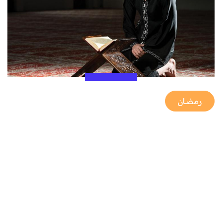
رمضان