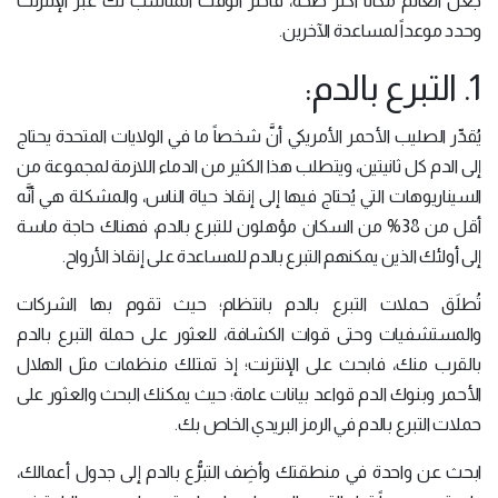
جعل العالم مكاناً أكثر صحة، فاختر الوقت المناسب لك عبر الإنترنت
وحدد موعداً لمساعدة الآخرين.
1. التبرع بالدم:
يُقدِّر الصليب الأحمر الأمريكي أنَّ شخصاً ما في الولايات المتحدة يحتاج
إلى الدم كل ثانيتين، ويتطلب هذا الكثير من الدماء اللازمة لمجموعة من
السيناريوهات التي يُحتاج فيها إلى إنقاذ حياة الناس، والمشكلة هي أنَّه
أقل من 38% من السكان مؤهلون للتبرع بالدم، فهناك حاجة ماسة
إلى أولئك الذين يمكنهم التبرع بالدم للمساعدة على إنقاذ الأرواح.
تُطلَق حملات التبرع بالدم بانتظام؛ حيث تقوم بها الشركات
والمستشفيات وحتى قوات الكشافة، للعثور على حملة التبرع بالدم
بالقرب منك، فابحث على الإنترنت؛ إذ تمتلك منظمات مثل الهلال
الأحمر وبنوك الدم قواعد بيانات عامة؛ حيث يمكنك البحث والعثور على
حملات التبرع بالدم في الرمز البريدي الخاص بك.
ابحث عن واحدة في منطقتك وأضِف التبرُّع بالدم إلى جدول أعمالك،