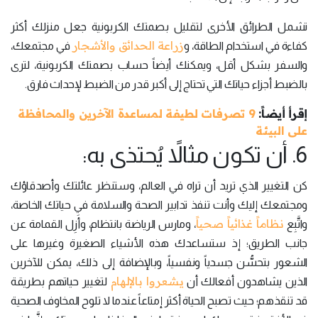
تشمل الطرائق الأخرى لتقليل بصمتك الكربونية جعل منزلك أكثر
زراعة الحدائق والأشجار
كفاءة في استخدام الطاقة، و
في مجتمعك،
والسفر بشكل أقل، ويمكنك أيضاً حساب بصمتك الكربونية، لترى
بالضبط أجزاء حياتك التي تحتاج إلى أكبر قدر من الضبط لإحداث فارق.
إقرأ أيضاً:
9 تصرفات لطيفة لمساعدة الآخرين والمحافظة
على البيئة
6. أن تكون مثالاً يُحتذى به:
كن التغيير الذي تريد أن تراه في العالم، وستنظر عائلتك وأصدقاؤك
ومجتمعك إليك وأنت تنفذ تدابير الصحة والسلامة في حياتك الخاصة،
نظاماً غذائياً صحياً
واتَّبِع
، ومارس الرياضة بانتظام، وأَزِل القمامة عن
جانب الطريق؛ إذ ستساعدك هذه الأشياء الصغيرة وغيرها على
الشعور بتحسُّن جسدياً ونفسياً، وبالإضافة إلى ذلك، يمكن للآخرين
يشعروا بالإلهام
الذين يشاهدون أفعالك أن
لتغيير حياتهم بطريقة
قد تنقذهم؛ حيث تصبح الحياة أكثر إمتاعاً عندما لا تلوح المخاوف الصحية