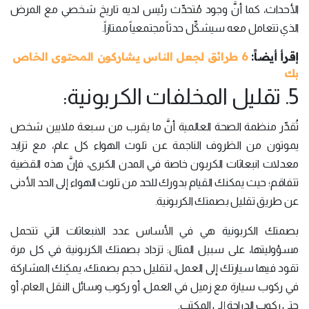
الأحداث، كما أنَّ وجود مُتحدِّث رئيس لديه تاريخ شخصي مع المرض
الذي تتعامل معه سيشكِّل حدثاً مجتمعياً ممتازاً.
إقرأ أيضاً:
6 طرائق لجعل الناس يشاركون المحتوى الخاص
بك
5. تقليل المخلفات الكربونية:
تُقدِّر منظمة الصحة العالمية أنَّ ما يقرب من سبعة ملايين شخص
يموتون من الظروف الناجمة عن تلوث الهواء كل عام، مع تزايد
معدلات انبعاثات الكربون خاصة في المدن الكبرى، فإنَّ هذه القضية
تتفاقم؛ حيث يمكنك القيام بدورك للحد من تلوث الهواء إلى الحد الأدنى
عن طريق تقليل بصمتك الكربونية.
بصمتك الكربونية هي في الأساس عدد الانبعاثات التي تتحمل
مسؤوليتها، على سبيل المثال: تزداد بصمتك الكربونية في كل مرة
تقود فيها سيارتك إلى العمل، لتقليل حجم بصمتك، يمكِنك المشاركة
في ركوب سيارة مع زميل في العمل، أو ركوب وسائل النقل العام، أو
حتى ركوب الدراجة إلى المكتب.