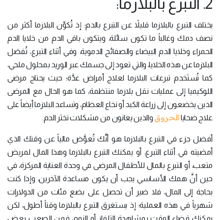
2. التبرع بالبلازما:
يختلف التبرع بالبلازما قليلاً عن التبرع بالدم؛ إذ تُكوِّن البلازما أكثر من
نصف دمك وغالباً ما تكون سائلة، ويتكون باقي الدم من خلايا الدم
الحمراء وخلايا الدم البيضاء والصفائح الدموية، وفي أثناء التبرع، تُفصَل
البلازما عن هذه الخلايا، والتي تعود إلى جسمك عبر الوريد بمحلول ملحي،
كما تُستَخدم تبرعات البلازما لعلاج أمراض عدَّة؛ حيث يحتاج مرضى
اللوكيميا إلى عمليات نقل بلازما منتظمة، كما هو الحال مع المرضى
الذين يخضعون إلى زراعة الكبد أو نخاع العظام، وتساعد البلازما أيضاً على
الحروق
علاج ضحايا
والذين يعانون من مشكلات تخثر الدم.
أفضل جزء في التبرع بالبلازما هو أنَّك تُعوَّض مالياً عن وقتك الذي
أمضيته في أثناء التبرع، أو يمكنك التبرع بالبلازما وهذا المال لمريض
متعب، أو التبرع بالمال للأطفال المرضى في وحدة العناية المركزة، في
حين أنَّ همك الأساسي يجب أن يكون مساعدة الآخرين، وإذا كنت
بحاجة إلى المال، فلا ضير أن تحصل على بضع مئات من الدولارات
شهرياً في هذه العملية؛ إذ يستغرق التبرع بالبلازما وقتاً أطول، لكن
يمكنك قضاء الوقت بمشاهدة التلفاز أو النوم، فمن الصعب بعض