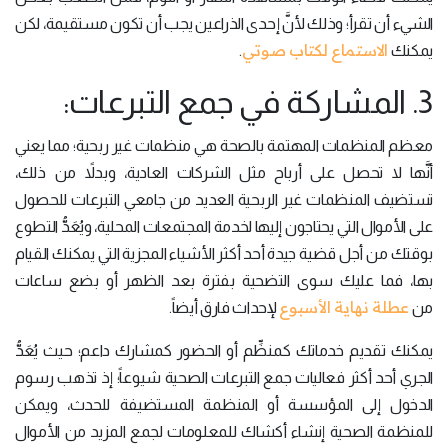
الشيء أن تقرأ؛ وذلك لأنَّ إحدى الذراعين يجب أن تكون مستقيمة، لكن
الاستماع لكتاب صوتي
يمكنك
.
3. المشاركة في جمع التبرعات:
معظم المنظمات المهتمة بالصحة هي منظمات غير ربحية؛ مما يعني
أنَّها لا تحصل على أرباح مثل الشركات العادية، وبدلاً من ذلك،
تستضيف المنظمات غير الربحية العديد من جامعي التبرعات للحصول
على الأموال التي يحتاجون إليها لخدمة المجتمعات المحلية، ويُعَدُّ التطوع
بوقتك من أجل قضية جيدة أحد أكثر الأشياء المجزية التي يمكنك القيام
بها، فما عليك سوى التضحية بفترة بعد الظهر أو بضع ساعات
عطلة نهاية الأسبوع
من
لإحداث فارق أيضاً.
يمكنك تقديم خدماتك كمنظِّم أو الحضور كمشارك داعم؛ حيث يُعَدُّ
الجري أحد أكثر فعاليات جمع التبرعات الصحية شيوعاً؛ إذ تذهب رسوم
الدخول إلى المؤسسة أو المنظمة المستضيفة للحدث، ويمكن
للمنظمة الصحية إنشاء أكشاك للمعلومات لجمع المزيد من الأموال