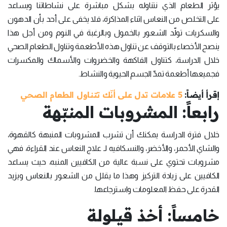
يؤثر الطعام الذي نتناوله بشكل مباشرة على نشاطاتنا ويساعد
على التخلص من النعاس اثناء المذاكرة، فلا يخفى على أحد بأن الدهون
والسكريات تولّد الشعور بالخمول وبالرغبة في النوم ومن أجل هذا
ينصح الأخصاء بالتوقف عن تناول هذه الأطعمة وتناول الطعام الصحي
خلال الدراسة، كتناول الفاكهة والخضروات والأسماك والمكسرات
فجميعها أطعمة تمدّ الجسم الحيوية والنشاط.
إقرأ أيضاً:
5 علامات تدل على أنّك تتناول الطعام الصحي
رابعاً: المشروبات المنبّهة
خلال فترة الدراسة يمكنك أن تشرب المشروبات المنبهة كالقهوة،
والشاي الأحمر، والأخضر، والنسكافيه لـ علاج النعاس عند القراءة، فهي
مشروبات تحتوي على نسبة عالية من الكافيين المنبه، حيث يساعد
الكافيين على زيادة التركيز وهذا ما يقلل من الشعور بالنعاس ويزيد
القدرة على حفظ المعلومات واسترجاعها.
خامساً: أخذ قيلولة