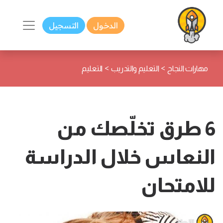
الدخول
التسجيل
>
>
مهارات النجاح
التعليم والتدريب
التعليم
6 طرق تخلّصك من
النعاس خلال الدراسة
للامتحان