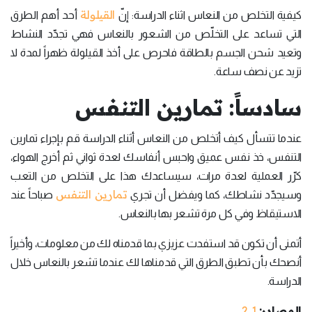
القيلولة
كيفية التخلص من النعاس اثناء الدراسة: إنّ
أحد أهم الطرق
التي تساعد على التخلّص من الشعور بالنعاس فهي تجدّد النشاط
وتعيد شحن الجسم بالطاقة فاحرص على أخذ القيلولة ظهراً لمدة لا
تزيد عن نصف ساعة.
سادساً: تمارين التنفس
عندما تتسأل كيف أتخلص من النعاس أثناء الدراسة قم بإجراء تمارين
التنفس، خذ نفس عميق واحبس أنفاسك لعدة ثواني ثم أخرج الهواء،
كرّر العملية لعدة مرات، سيساعدك هذا على التخلص من التعب
تمارين التنفس
وسيجدّد نشاطك، كما ويفضل أن تجري
صباحاً عند
الاستيقاظ وفي كل مرة تشعر بها بالنعاس.
أتمنى أن تكون قد استفدت عزيزي بما قدمناه لك من معلومات، وأخيراً
أنصحك بأن تطبق الطرق التي قدمناها لك عندما تشعر بالنعاس خلال
الدراسة.
المصادر:
1
2
،