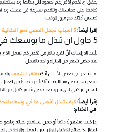
يحقق أي تقدم يُذكَر رغم الجهود التي يبذلها، ولا يستطي
تحافظ على حماستك وتتقدم بسرعة في عملك ولا تفر
تحسين أدائك مع مرور الوقت.
إقرأ أيضاً:
5 أسباب تجعل السعي نحو المثالية أمراً غير مثالي
5. حاول أن تبذل ما بوسعك في العمل:
بيَّنت الدراسات أنَّ الفرد يبالغ في تقدير كم العمل الذي
بعد مضي شهر من الالتزام والجد بالعمل.
تفتقر للشغف
قد تشعر في بعض الأحيان أنَّك
تشعر بعد مضي هذا الوقت أنَّك أنجزت جزءاً من العمل و
التقدم التراكمي الذي تحرزه بعد مضي شهر كامل من الالتز
إقرأ أيضاً:
كيف تبذل أقصى ما في وسعك لتحقيق
في الختام:
إذا كنت مشغولاً دائماً أو ممن يستمتع بحياته ويلهو 
المقال 5 نصائح لتحقيق التوازن بين العمل والراحة في الحياة.