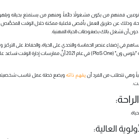
وعين، فمنهم من يكون مشغولاً دائماً، ومنهم من يستمتع بحياته ويله
لراحة، وذلك عن طريق العمل بأقصى فاعلية ممكنة خلال الوقت المخصَّص 
ل دون أن تشغل بالك بضغوطات الحياة المهنية.
تساهم في إضفاء عنصر الحماسة والتحدي على الحياة، والحفاظ على التركيز وا
في العمل، كما كشفت دراسة تحليلية منشورة في مجلة "بلوس ون" (PloS One) في عام 2021 أنَّ ممارسات إدارة 
يفهم ذاته
صياً، وهي تتطلب من الفرد أن
ويضع خطة عمل تناسب شخصيته
قت.
راحة: