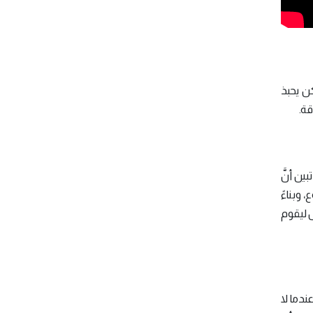
ن يحبذ
ن أنَّ
 وبناءً
س ليقوم
ندما لا