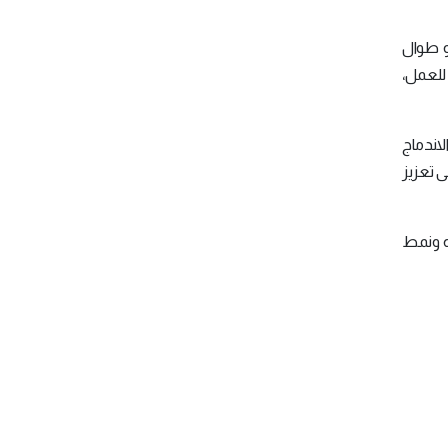
و طوال
للعمل،
لاندماج
الوقت تساعد على تعزيز
 ونمط