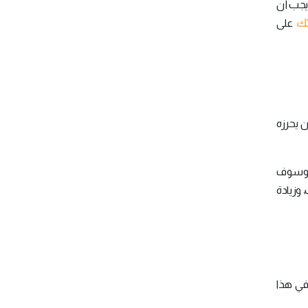
 يجب أن
تك
على
ن يحرزه
قت لمدة 5 دقائق فقط، وسوف
وزيادة
في هذا