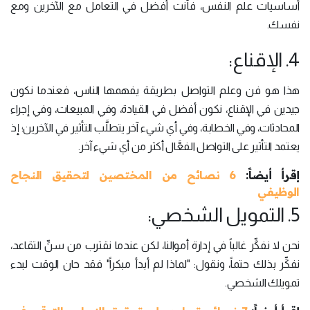
أساسيات علم النفس، فأنت أفضل في التعامل مع الآخرين ومع
نفسك.
4. الإقناع:
هذا هو فن وعلم التواصل بطريقة يفهمها الناس، فعندما نكون
جيدين في الإقناع، نكون أفضل في القيادة، وفي المبيعات، وفي إجراء
المحادثات، وفي الخطابة، وفي أي شيء آخر يتطلَّب التأثير في الآخرين؛ إذ
يعتمد التأثير على التواصل الفعَّال أكثر من أي شيء آخر.
إقرأ أيضاً:
6 نصائح من المختصين لتحقيق النجاح
الوظيفي
5. التمويل الشخصي:
نحن لا نفكِّر غالباً في إدارة أموالنا، لكن عندما نقترب من سنِّ التقاعد،
نفكِّر بذلك حتماً، ونقول: "لماذا لم أبدأ مبكراً" فقد حان الوقت لبدء
تمويلك الشخصي.