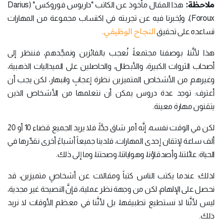
ملاحظة:
هذا المقال مأخوذ عن الكاتب "داريوس فوروكس" (Darius
Foroux)، ويُخبرنا فيه عن تجربته في اكتساب مجموعة من المهارات
النجاح الوظيفي
تساعده على تحقيق
.
هذا لأنَّنا، بوصفنا مجتمعاً، نُعجب بالفائزين ونمجِّدهم، فننظر إلى
أصحاب الثروات الكبيرة، والأبطال، والحاصلين على الميداليات الذهبية،
وغيرهم من الأشخاص المتميزين نظرة إعجابٍ وانبهار، لكن يجب أن
أعترف: توجد عدة دروس يمكن أن نتعلمها من الأشخاص الذين
يتقنون مهارة معينة.
لكن في الوقت نفسه، إنَّه أمر شاق جدَّاً، فلا يريد الجميع قضاء 10 أو 20
ألف ساعة لإتقان إحدى المهارات، فلدينا جميعاً أشياءً أخرى نقدِّرها في
الحياة: عائلتنا، وأصدقاؤنا، وهواياتنا، وصحتنا، وما إلى ذلك.
لذلك؛ عندما يكتب الناس كتباً ومقالات عن أشخاصٍ متميزين، قد
نحصل على الإلهام، لكن من وجهة نظر عملية، فإنَّ النصيحة غير مجدية،
ليس لأنَّنا لا نستطيع تطبيقها، بل لأنَّنا في معظم الأوقات لا نريد
ذلك.