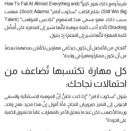
تقريباً ومع ذلك تفوز كثيراً" (How To Fail At Almost Everything and
Still Win Big)، بقلم الكاتب "سكوت آدامز" (Scott Adams)، فهمت
سبب ذلك، فهو يسمي هذا المفهوم "تكديس المواهب" (Talent
Stacking) (أنا لا أحب كلمة موهبة لأنَّها تشير إلى الفطرة، لكن أُفضِّل
كلمة المهارة لأنَّها تشير إلى التعلم)؛ إذ يقول:
"للنجاح، من الأفضل أن تكون جيداً في مهارتين تكمِّلان بعضهما بعضاً،
من أن تكون ممتازاً وماهراً في واحدة".
كل مهارة تكتسبها تُضاعف من
احتمالات نجاحك:
يقول "سكوت آدامز": "إذا كنت تظنُّ أنَّ الموهبة الاستثنائية والسعي
الجنوني إلى التميز ضروريان للنجاح، فأنا أقول إنَّ هذا مجرد نهج واحد،
وربما الأصعب، لكن عندما يتعلق الأمر بالمهارات، غالباً ما تتفوق الكمية
على الجودة".