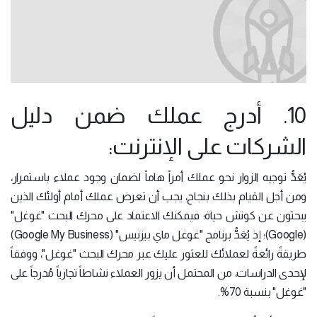
10. أدرج عملك ضمن دليل
الشركات على الإنترنت:
يُعَدُّ توجيه الزوار نحو عملك أمراً هاماً لضمان وجود عملاء باستمرار،
ومن أجل القيام بذلك بنجاح، يجب أن تعرض عملك أمام أولئك الذين
يبحثون عن كوتش حياة؛ فيمكنك الاعتماد على محرك البحث "غوغل"
(Google)؛ إذ يُعَدُّ برنامج "غوغل ماي بيزنيس" (Google My Business)
طريقةً رائعةً لعملائك للعثور عليك عبر محرك البحث "غوغل"، ووفقاً
لإحدى الدراسات، من المحتمل أن يزور العملاء نشاطاً تجارياً مُدرجاً على
"غوغل" بنسبة 70%.