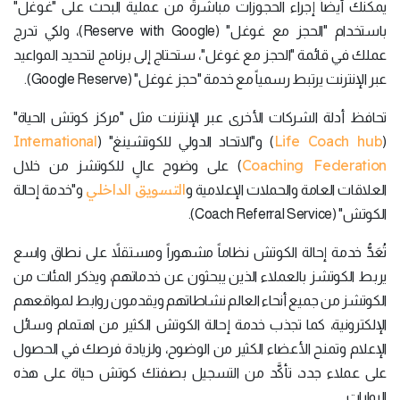
يمكنك أيضاً إجراء الحجوزات مباشرةً من عملية البحث على "غوغل"
باستخدام "الحجز مع غوغل" (Reserve with Google)، ولكي تدرج
عملك في قائمة "الحجز مع غوغل"، ستحتاج إلى برنامج لتحديد المواعيد
عبر الإنترنت يرتبط رسمياً مع خدمة "حجز غوغل" (Google Reserve).
تحافظ أدلة الشركات الأخرى عبر الإنترنت مثل "مركز كوتش الحياة"
International
Life Coach hub
(
) و"الاتحاد الدولي للكوتشينغ" (
Coaching Federation
) على وضوح عالٍ للكوتشز من خلال
التسويق الداخلي
العلاقات العامة والحملات الإعلامية و
و"خدمة إحالة
الكوتش" (Coach Referral Service).
تُعَدُّ خدمة إحالة الكوتش نظاماً مشهوراً ومستقلاً على نطاق واسع
يربط الكوتشز بالعملاء الذين يبحثون عن خدماتهم، ويذكر المئات من
الكوتشز من جميع أنحاء العالم نشاطاتهم ويقدمون روابط لمواقعهم
الإلكترونية، كما تجذب خدمة إحالة الكوتش الكثير من اهتمام وسائل
الإعلام وتمنح الأعضاء الكثير من الوضوح، ولزيادة فرصك في الحصول
على عملاء جدد، تأكَّد من التسجيل بصفتك كوتش حياة على هذه
البوابات.