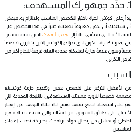
1. حدِّد جمهورك المستهدف:
يبدأ إعلان كوتش الحياة باختيار التخصص المناسب والالتزام به، فيمكن
أن يساعدك أن تكون معروفاً بصفتك خبيراً في هذا التخصص على
جذب العملاء
التميز، الأمر الذي سيؤدي غالباً إلى
الذين سيستفيدون
من معرفتك، وقد يكون لدى هؤلاء الكوتشز الذين يختارون تخصصاً
معيناً ويبنون علامةً تجاريةً لمشكلة محددة للغاية فرصةً للنجاح أكبر من
فرص الآخرين.
السبب:
من الأفضل التركيز على تخصص معين وتقديم حزمة كوتشينغ
مصممة خصيصاً لتزويد عملائك المستهدفين بالنتيجة المحددة التي
هم على استعداد لدفع ثمنها، ويتيح لك ذلك التوقف عن إهدار
الأموال على طرائق التسويق غير الفعَّالة والتي تستهدف الجمهور
الخاطئ أو تفشل في إيصال فوائد برنامجك بطريقة تجذب العملاء
المناسبين.