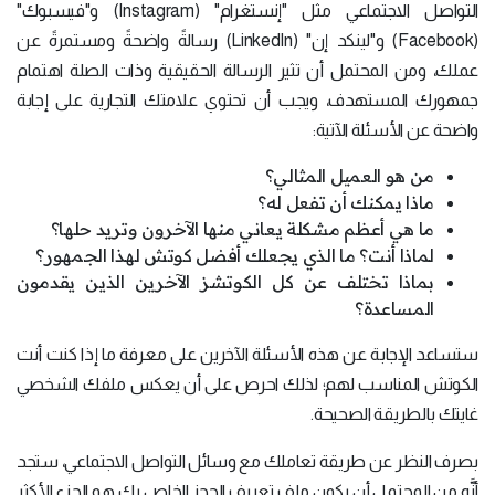
التواصل الاجتماعي مثل "إنستغرام" (Instagram) و"فيسبوك"
(Facebook) و"لينكد إن" (LinkedIn) رسالةً واضحةً ومستمرةً عن
عملك، ومن المحتمل أن تثير الرسالة الحقيقية وذات الصلة اهتمام
جمهورك المستهدف، ويجب أن تحتوي علامتك التجارية على إجابة
واضحة عن الأسئلة الآتية:
من هو العميل المثالي؟
ماذا يمكنك أن تفعل له؟
ما هي أعظم مشكلة يعاني منها الآخرون وتريد حلها؟
لماذا أنت؟ ما الذي يجعلك أفضل كوتش لهذا الجمهور؟
بماذا تختلف عن كل الكوتشز الآخرين الذين يقدمون
المساعدة؟
ستساعد الإجابة عن هذه الأسئلة الآخرين على معرفة ما إذا كنت أنت
الكوتش المناسب لهم؛ لذلك احرص على أن يعكس ملفك الشخصي
غايتك بالطريقة الصحيحة.
بصرف النظر عن طريقة تعاملك مع وسائل التواصل الاجتماعي، ستجد
أنَّه من المحتمل أن يكون ملف تعريف الحجز الخاص بك هو الجزء الأكثر