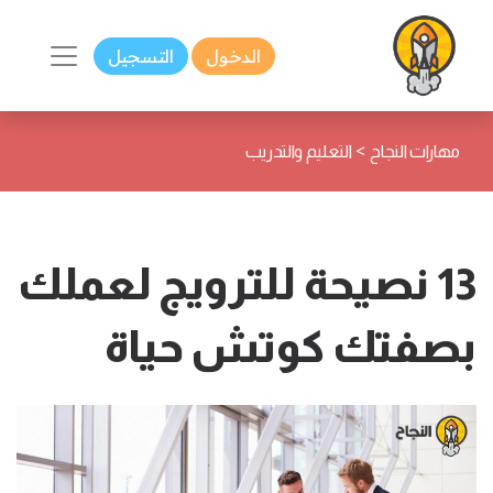
الدخول
التسجيل
>
مهارات النجاح
التعليم والتدريب
13 نصيحة للترويج لعملك
بصفتك كوتش حياة