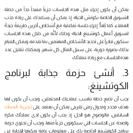
يمكن أن يكون إجراء مثل هذه الجلسات جزءاً مفيداً جداً من خطة
التسويق الخاصة بكوتش الحياة؛ إذ يمكن أن يساعدك على زيادة جذب
العملاء، كما يُعَدُّ إجراء جلسة تفاعلية مع أشخاص آخرين طريقةً جيدةً
لتسويق أعمال كوتشينغ الحياة؛ وذلك لأنَّه من خلال هذه الجلسات
ستكون قادراً على تحديد الأشخاص المهتمين بما تقدمه، ويمكن القيام
بذلك بصورة دورية، على سبيل المثال كل شهر، ويمكنك تقليل عدد
هذه الجلسات مع زيادة عملائك.
3. أنشئ حزمة جذابة لبرنامج
الكوتشينغ:
يجب أن تضع خطة تناسب عملاءك المحتملين، ويجب أن يكون لها
تجربة العملاء
هدف محدد وجدول زمني تقريبي يمكن أن يعتمد على
السابقين، فالوضوح هو الحل؛ إذ يجب أن يكون لدى عملائك فكرة
واضحة عن الجلسات التي سيكونون جزءاً منها، ويجب أن تحتوي حزمة
برنامج الكوتشينغ الخاصة بك على معلومات عامة يمكنها الإجابة عن