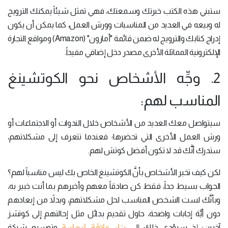
ستبني هذه الكتب خبرتك وسمعتك، فهي تمثل شيئاً يمكنك الترويج
له وبيعه في العديد من المناسبات وورش العمل، كما يمكن أن يكون
إدراج كتابك والترويج له ضمن قائمة "أمازون" (Amazon) ومواقع التجارة
الإلكترونية المماثلة الأخرى مصدر دخل إضافي مفيداً.
2. وجِّه الأشخاص نحو الكوتشينغ
المناسب لهم:
سيتواصل معك العديد من الأشخاص خلال الندوات أو الاجتماعات أو
ورش العمل الأخرى التي تحضرها؛ فعندما تتعرف إلى مشكلاتهم،
ستدرك أنَّك قد لا تكون أفضل كوتش لهم.
لكن كيف تخبر الأشخاص بأنَّ الكوتشينغ الخاص بك ليس مناسباً لهم؟
الجواب بسيط جداً، فقط كن صادقاً معهم وأخبرهم بما أنت خبير به،
وبأنَّك لست الشخص المناسب لحل مشكلاتهم، وبدلاً من إبعادهم
دون أيَّة إجابات واضحة، حاول تقديم بدائل مثل إحالتهم إلى كوتشز
بناء علاقة إيجابية
آخرين؛ إذ سيؤدي ذلك إلى
وتوسيع شبكة