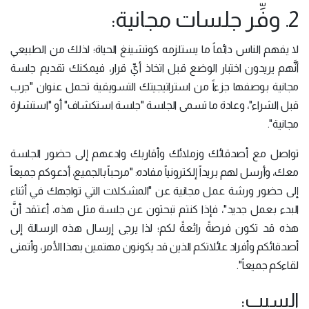
2. وفِّر جلسات مجانية:
لا يفهم الناس دائماً ما يستلزمه كوتشينغ الحياة؛ لذلك من الطبيعي
أنَّهم يريدون اختبار الوضع قبل اتخاذ أيِّ قرار، فيمكنك تقديم جلسة
مجانية بوصفها جزءاً من استراتيجيتك التسويقية تحمل عنوان "جرب
قبل الشراء"، وعادة ما تسمى الجلسة "جلسة استكشاف" أو "استشارة
مجانية".
تواصل مع أصدقائك وزملائك وأقاربك وادعهم إلى حضور الجلسة
معك، وأرسل لهم بريداً إلكترونياً مفاده: "مرحباً بالجميع، أدعوكم جميعاً
إلى حضور ورشة عمل مجانية عن "المشكلات التي تواجهك في أثناء
البدء بعمل جديد"، فإذا كنتم تبحثون عن جلسة مثل هذه، أعتقد أنَّ
هذه قد تكون فرصةً رائعةً لكم؛ لذا يرجى إرسال هذه الرسالة إلى
أصدقائكم وأفراد عائلاتكم الذين قد يكونون مهتمين بهذا الأمر، وأتمنى
لقاءكم جميعاً".
السبب: