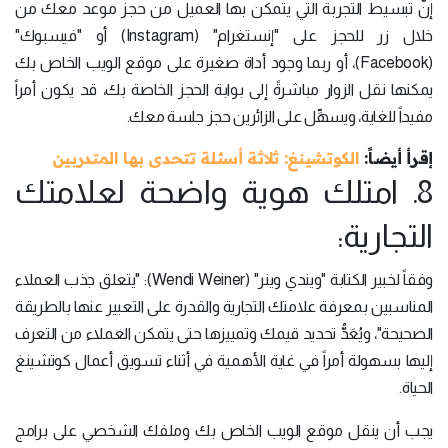
إنَّ تبسيط التجربة التي يتمكن بها العميل من حجز موعد معك من
خلال زر للحجز على "إنستغرام" (Instagram) أو "فيسبوك"
(Facebook)، أو ربما وجود أداة صغيرة على موقع الويب الخاص بك
يمكنها نقل الزوار مباشرةً إلى بوابة الحجز الخاصة بك، قد يكون أمراً
مفيداً للغاية، ويسهِّل على الزائرين حجز جلسة معك.
إقرأ أيضاً:
الكوتشينغ: ثلاثة أسئلة تتحدى بها المتدربين
8. امتلك هوية واضحة لعلامتك
التجارية:
وفقاً لخبير الكتابة "ويندي وينر" (Wendi Weiner): "يتعلق جذب العملاء
المناسبين بمعرفة علامتك التجارية والقدرة على التعبير عنها بالطريقة
الصحيحة"، ويُعَدُّ تحديد قيمك وتمييزها حتى يتمكن العملاء من التعرف
إليها بسهولة أمراً في غاية الأهمية في أثناء تسويق أعمال كوتشينغ
الحياة.
يجب أن ينقل موقع الويب الخاص بك وملفك الشخصي على برامج