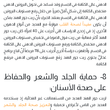
الدهني عالي الكثافة في الجسم وقد تساعد في تحويل البروتين الدهني
منخفض الكثافة إلى شكلٍ أقلّ ضرراً. من خلال رفع مستويات البروتين
الدهني عالي الكثافة في الجسم يعتقد الخبراء بأنَّ زيت جوز الهند يمكن
مفيداً لصحة القلب
أن يكون
موازنةً مع العديد من أنواع الدهون
الأخرى، إذ في إحدى الدراسات التي أُجريَت على 40 امرأة كان زيت جوز
الهند أكثر فعاليةً من زيت فول الصويا في تخفيض مستويات البروتين
الدهني منخفض الكثافة ورفع مستويات البروتين الدهني عالي الكثافة
في الجسم. وأظهرَت دراسةٌ أخرى أُجريَت على 116 مريضاً أنّ اتباع برنامجٍ
غذائيٍّ يحتوي زيت جوز الهند رَفَعَ مستويات البروتين الدهني مرتفع
الكثافة.
8- حماية الجلد والشعر والحفاظ
على صحة الأسنان:
لزيت جوز الهند العديد من الاستعمالات غير الغذائية، إذ يستخدمه
لتعزيز صحة الجلد والشعر
العديد من الناس لأغراضٍ تجميلية و