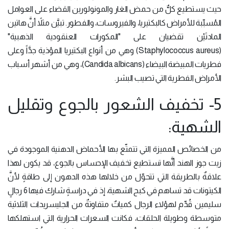
حيث يستطيع كلٌّ من حمض الغار والمونولورين القضاء على العوامل
المُسبِّبة للأمراض كالبكتيريا، والفيروسات، والفطور. تبيَّن مثلاً أنَّ هاتين
المادتَيْن تقضيان على "المكورات العنقودية الذهبية"
(Staphylococcus aureus) وهي من أنواع البكتيريا المؤذية جدَّاً وعلى
فطريات المبيضة البيضاء (Candida albicans)، وهي من أشهر أسباب
الأمراض الفطرية التي تصيب البشر.
5- تخفيف الشعور بالجوع وتقليل
الشهية:
من الخصائص المميزة التي تتمتّع بها الأحماض الدهنية الموجودة في
زيت جوز الهند أنَّها تستطيع تخفيف الإحساس بالجوع، قد يكون لهذا
علاقةٌ بالطريقة التي تتحوّل من خلالها هذه الدهون إلى طاقةٍ لأنَّ
الكيتونات قد تساهم في كبح الشهية، إذ في دراسةٍ شارك فيها 6 رجالٍ
سليمين قُدِّم لهؤلاء الرجال كمياتٌ متفاوتةٌ من الجليسريدات الثلاثية
متوسطة وطويلة الحلقات، فكانت السعرات الحرارية التي استهلكها