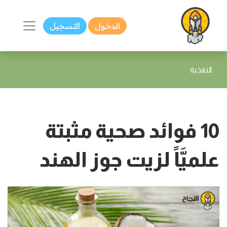
الدخول
التسجيل
التغذية
10 فوائد صحية مثبتة
علميَّاً لزيت جوز الهند