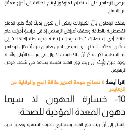
مرضى الزهايمر على استخدام الغلوكوز لإنتاج الطاقة في أجزاءٍ معيَّنةٍ
من الدماغ.
يعتقد الباحثون بأنَّ الكيتونات يمكن أن تكون بديلاً يُمِدُّ خلايا الدماغ
المُضطربة بالطاقة ويخفف أعراض الزهايمر، إذ في دراسةٍ أُجريَت عام
2006 أدى استهلاك "الجليسريدات الثلاثية متوسطة الحلقات" إلى
تحسُّن وظائف الدماغ لدى المرضى الذين يعانون من أشكال الزهايمر
غير الخطيرة. لكن تذكَّر أنَّ ذلك البحث لا يزال في مراحله الأولى وأنَّه لا
يوجد دليلٌ يُثْبِتُ أنَّ زيت جوز الهند نفسه يساعد في شفاء مرض
الزهايمر.
إقرأ أيضاً:
6 نصائح مهمة لتعزيز طاقة المخ والوقاية من
الزهايمر
10- خسارة الدهون لا سيما
دهون المعدة المؤذية للصحة:
بالنظر إلى أنَّ زيت جوز الهند يستطيع تخفيف الشهية وتعزيز حرق