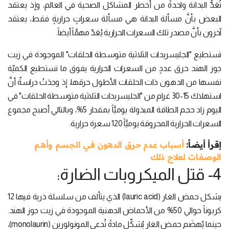
تُعَدُّ البدانة واحدةً من أخطر المشاكل الصحية في العالم، وإذ يعتقد
البعض بأنَّ مسألة البدانة هي مسألة سعراتٍ حراريةٍ فقط، يعتقد
آخرون بأنَّ مصدر تلك السعرات الحرارية يُعَدّ مهمَّاً أيضاً.
تستطيع "الجليسريدات الثلاثية متوسطة الحلقات" الموجودة في زيت
جوز الهند حرق عددٍ من السعرات الحرارية يفوق ما تستطيع الكميّة
نفسها من الدهون ذات الحلقات الأطول حرقها، إذ وجدَتْ دراسةٌ أنَّ
استهلاك 15-30 غرام من "الجليسريدات الثلاثية متوسطة الحلقات" في
اليوم زاد حجم الطاقة المبذولة يوميَّاً بمقدار 5%، وبالتالي أصبح مجموع
السعرات الحرارية المحروقة يوميَّاً 120 سعرة حرارية.
إقرأ أيضاً:
أسباب عدم حرق الدهون في الجسم وأهم
الوصفات لعلاج ذلك
4- قتل الميكروبات الضارة:
يشكل حمض الغار (lauric acid) الذي يتألف من سلسلة ذرية فيها 12
كربوناً حوالي 50% من الأحماض الدهنية الموجودة في زيت جوز الهند.
حينما يُهضَم حمض الغار يُشكِّل مادةً تُدعى المونولورين (monolaurin)،