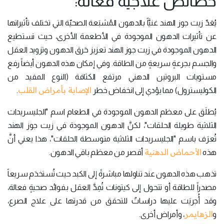
خصائص علاجية فعالة:
يُعَدّ زيت جوز الهند غنيَّاً بالدهون المُشبَعة الصحيّة التي تختلف تأثيراتها
عن تأثيرات الدهون الموجودة في الأطعمة الأخرى، حيث تستطيع
الدهون الموجودة في زيت جوز الهند تعزيز حَرق الدهون وتزويد العقل
والجسم بجرعةٍ سريعةٍ من الطاقة. وفي إمكان هذه الدهون أيضاً رفع
مستويات البروتين الدهني مرتفع الكثافة (النوع المفيد من
الإصابة بأمراض القلب
الكوليسترول) مما يؤدي إلى انخفاض خطر
.
يُطلَق على معظم الدهون الموجودة في الطعام اسم "الجليسريدات
الثلاثية طويلة الحلقات"، لكنَّ الدهون الموجودة في زيت جوز الهند
تُعرَف باسم "الجليسريدات الثلاثية متوسطة الحلقات"، هذا يعني أنَّ
الأحماض الدهنية
هذه
أقصر من معظم باقي الدهون.
تذهب هذه الدهون عند تناولها مباشرةً إلى الكبد حيث تُستخدَم سريعاً
مصدراً للطاقة أو تتحول إلى كيتونات تُمِدَّ العقل بفوائد صحيةٍ فعالة،
وقد أُجريَت عليها دراساتٌ للتحقق من قدرتها على علاج الصرع،
الزهايمر
و
، وأمراض أخرى.