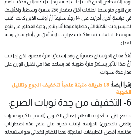
يومياً الأشخاص الذين كانت أغلب الجليسريدات الثلاثية التي قُدِّمَت لهم
من النوع متوسط الحلقات أقلَّ بمقدار 256 سعرة وسطياً. واكتُشِفَ
في دراسةٍ أخرى أُجريَت على 14 رجلاً سليماً أنَّ أولئك الذين كانت أغلب
الجليسريدات الثلاثية التي حصلوا عليها أثناء تناول وجبة الفطور من النوع
متوسط الحلقات استهلكوا سعراتٍ حراريةً أقلّ في أثناء تناول وجبة
الغداء.
تُعَدُّ هاتان الدراستان صغيرتَيْن وقد استمرَّتا فترةً قصيرة، لكن إذا ثبت
أنَّ هذا التأثير يستمرّ فترةً طويلة قد يساعد هذا في تقليل الوزن على
مدار عدة سنوات.
إقرأ أيضاً:
18 طريقة مثبتة علمياً لتخفيف الجوع وتقليل
الشهيّة
6- التخفيف من حِدة نوبات الصرع:
يخضع الآن ما يُعرَف بالنظام الغذائي الكيتوني (الفقير بالكربوهيدرات
والغني بالدهون) للدراسة لإثبات قدرته على علاج عدّة اضطراباتٍ
مختلفة. أفضل التطبيقات العلاجيّة لهذا النظام الغذائي هو استعماله