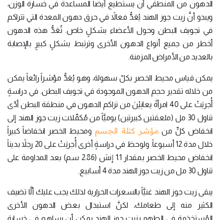
الدهون من المنطقي أن يستطيع أيضاً المساعدة في خسارة الوزن،
ويبدو أنَّ زيت جوز الهند يُعَدُّ فعالاً في حرق دهون المعدة التي تتراكم
في تجويف البطن وحول الأعضاء بشكلٍ خاص. تُعَدُّ هذه الدهون
أخطر من جميع أنواع الدهون الأخرى وترتبط بشكلٍ كبيرٍ بالإصابة
بالعديد من الأمراض المزمنة.
يمكن قياس محيط الخصر بكلّ سهولة، وهو يُعَدُّ مؤشراً رائعاً يمكن
من خلاله تقدير حجم الدهون الموجودة في تجويف البطن. في دراسةٍ
أُجريَتْ على 40 امرأةً يعانِيْنَ من تراكم الدهون في منطقة البطن أدّى
تناول 30 مل (ملعقتين كبيرتين) يوميَّاً من مُكمِّلات زيت جوز الهند إلى
مؤشر كتلة الجسم
انخفاض كلٍّ من
ومحيط الخصر انخفاضاً كبيراً
خلال مدة 12 أسبوعاً. ولوحظ في دراسةٍ أخرى أُجريَتْ على 20 رجلاً بديناً
انخفاض محيط الخصر بمقدار 1.1 إنش (2.86 سم) بعد المداومة على
تناول 30 مل من زيت جوز الهند مدة 4 أسابيع.
يبقى زيت جوز الهند غنيَّاً بالسعرات الحرارية لذلك يجب عليك ألَّا تضيف
الكثير منه إلى طعامك، لكنَّ استبدال بعض الدهون الأخرى
المُستخدَمة في الطهو بزيت جوز الهند يمكن أن يساهم في خسارة