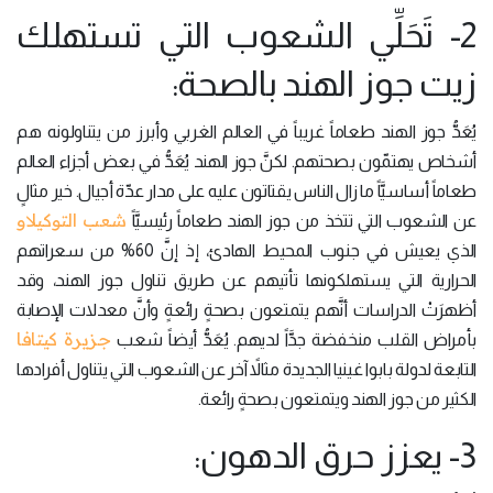
2- تَحَلِّي الشعوب التي تستهلك
زيت جوز الهند بالصحة:
يُعَدُّ جوز الهند طعاماً غريباً في العالم الغربي وأبرز من يتناولونه هم
أشخاص يهتمّون بصحتهم. لكنَّ جوز الهند يُعَدُّ في بعض أجزاء العالم
طعاماً أساسيَّاً ما زال الناس يقتاتون عليه على مدار عدّة أجيال. خير مثالٍ
شعب التوكيلاو
عن الشعوب التي تتخذ من جوز الهند طعاماً رئيسيَّاً
الذي يعيش في جنوب المحيط الهادئ، إذ إنَّ 60% من سعراتهم
الحرارية التي يستهلكونها تأتيهم عن طريق تناول جوز الهند، وقد
أظهرَتْ الدراسات أنَّهم يتمتعون بصحةٍ رائعةٍ وأنَّ معدلات الإصابة
جزيرة كيتافا
بأمراض القلب منخفضة جدَّاً لديهم. يُعَدُّ أيضاً شعب
التابعة لدولة بابوا غينيا الجديدة مثالاً آخر عن الشعوب التي يتناول أفرادها
الكثير من جوز الهند ويتمتعون بصحةٍ رائعة.
3- يعزز حرق الدهون: