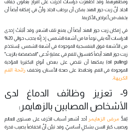
ومظهرهما. وقد أظهرَت دراساتٌ أُجريَت على أفرادٍ يعانون جفاف
الجلد أنَّ زيت جوز الهند يمكن أن يرطب الجلد وأنَّ في إمكانه أيضاً أن
يخفف من أعراض الأكزيما.
في إمكان زيت جوز الهند أيضاً أن يمنع تلف الشعر، وقد أثبَتَتْ إحدى
الدراسات أنَّه يقي نوعاً ما من أشعة الشمس، إذ إنَّه يحجب حوالي 20%
من الأشعة فوق البنفسجية الموجودة في أشعة الشمس. يُستخدَم
زيت جوز الهند أيضاً كغسولٍ للفم في عمليةٍ تُدعى "المضمضة بالزيت"
(oil pulling) يمكنها أن تقضي على بعض أنواع البكتيريا المؤذية
رائحة الفم
الموجودة في الفم، وتحافظ على صحة الأسنان، وتخفف
الكريهة
.
9- تعزيز وظائف الدماغ لدى
الأشخاص المصابين بالزهايمر:
مرض الزهايمر
يُعَدُّ
أحد أشهر أسباب الخَرَف على مستوى العالم
ويصيب كبار السن بشكلٍ أساسيّ، وقد تبيَّن أنَّ انخفاضاً يصيب قدرة