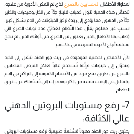
المصابين بالصرع
لمداواة الأطفال
الذي لم تتمكن الأدوية من علاجه.
تتضمَّن هذه الحمية تناول كمياتٍ قليلةٍ جدَّاً من الكاربوهيدرات والكثير
جدَّاً من الدهون مما يؤدي إلى زيادة تركيز الكيتونات في الدم بشكلٍ كبير.
لسببٍ غير معلومٍ يقلّل هذا النّظام الغذائيّ عدد نوبات الصرع التي
يُصاب بها الأطفال الذين يعانون من الصرع، حتى أولئك الذين لم تنجح
مختلفة أنواع الأدوية المتنوعة في علاجهم.
لأنَّ الأحماض الدهنية الموجودة في زيت جوز الهند تنتقل إلى الكبد
وتتحوّل إلى كيتونات فإنَّها تُستخدَم غالباً لعلاج المرضى المصابين
بالصرع عن طريق دفع مزيد من الأجسام الكيتونية إلى التراكم في الدم
والتقليل في الوقت نفسه من الكاربوهيدرات التي تُستَهلَك عن طريق
الطعام.
7- رفع مستويات البروتين الدهني
عالي الكثافة:
يحتوي زيت جوز الهند دهوناً مُشْبَعةً طبيعيةً ترفع مستويات البروتين