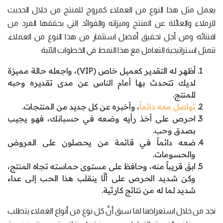
يعمل مثل هذا النوع من العملاء كمروج للمنتج من خلال الحديث
للزملاء والعائلة عن المنتج وميزاته والفوائد التي يحققها الفرد من
اقتنائه؛ ومن أجل تحقيق أفضل استثمار من هذا النوع من العملاء،
تتمثل استراتيجية التعامل مع هذا النمط في الخطوات الآتية:
أظهر له التقدير كعميل خاص (VIP)، واجعله حالة مميزة
لديك تتحدث بها أمام الناس عن مدى تقديره وحبه
للمنتج.
تواصل معه دائماً
، وأخبره عن كل جديد من المنتجات.
احرص على أخذ رأيه وضعه في حسبانك، فهو يجيب
بصدق وحب.
ضعه دائماً في قائمة من يحصلون على العروض
والحسومات.
ابقَ قريباً منه، وحافظ على مستوى حماسته تجاه المنتج،
وكن شديد الحرص على ألَّا ينقلب هذا الحب إلى عداء
شديد لما له من نتائج كارثية.
نجد من خلال استعراضنا لما سبق أنَّ كل نوع من أنواع العملاء يتطلب