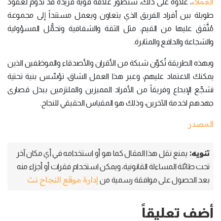
العملاء
، علاوة على ذلك، ستطور علاقة قوية فريدة قد تدوم لعقود
طويلة بين أفراد الفريق الذي يتعاون ويعمل مستنداً إلى مجموعة
مُتَّفَق عليها من القيم، مثل الثقة والشفافية وتحمُّل المسؤولية
والشجاعة والدافع والمثابرة.
وبهذه الطريقة تُكوِّن شبكة من الأقران والأصدقاء والموظفين الذين
يمكنك الاعتماد عليهم، وعبر هذا العمل الشاق، تؤسِّس بنية تحتية
تشجِّع الإبداع وفريقاً من الأفراد المميزين والملتزمين ببذل قصارى
جهدهم لخدمة الآخرين، وذلك هو المقياس الحقيقي للنجاح.
المصدر
تنويه:
يمنع نقل هذا المقال كما هو أو استخدامه في أي مكان آخر
تحت طائلة المساءلة القانونية، ويمكن استخدام فقرات أو أجزاء منه
إدارة موقع النجاح نت
بعد الحصول على موافقة رسمية من
أضف تعليقاً