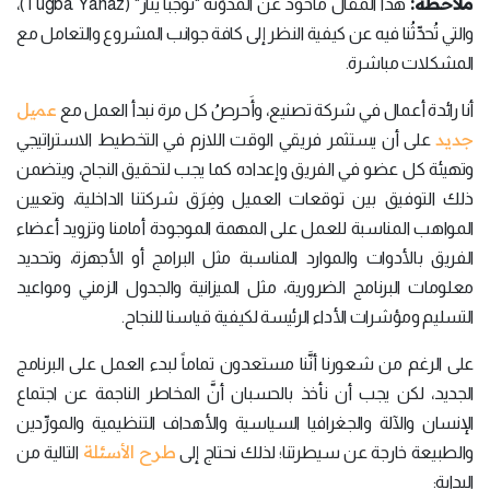
ملاحظة:
هذا المقال مأخوذ عن المدوِّنة "توجبا يناز" (Tugba Yanaz)،
والتي تُحدِّثُنا فيه عن كيفية النظر إلى كافة جوانب المشروع والتعامل مع
المشكلات مباشرة.
عميل
أنا رائدة أعمال في شركة تصنيع، وأَحرصُ كل مرة نبدأ العمل مع
جديد
على أن يستثمر فريقي الوقت اللازم في التخطيط الاستراتيجي
وتهيئة كل عضو في الفريق وإعداده كما يجب لتحقيق النجاح، ويتضمن
ذلك التوفيق بين توقعات العميل وفِرَق شركتنا الداخلية، وتعيين
المواهب المناسبة للعمل على المهمة الموجودة أمامنا وتزويد أعضاء
الفريق بالأدوات والموارد المناسبة مثل البرامج أو الأجهزة، وتحديد
معلومات البرنامج الضرورية، مثل الميزانية والجدول الزمني ومواعيد
التسليم ومؤشرات الأداء الرئيسة لكيفية قياسنا للنجاح.
على الرغم من شعورنا أنَّنا مستعدون تماماً لبدء العمل على البرنامج
الجديد، لكن يجب أن نأخذ بالحسبان أنَّ المخاطر الناجمة عن اجتماع
الإنسان والآلة والجغرافيا السياسية والأهداف التنظيمية والمورِّدين
طرح الأسئلة
والطبيعة خارجة عن سيطرتنا؛ لذلك نحتاج إلى
التالية من
البداية: