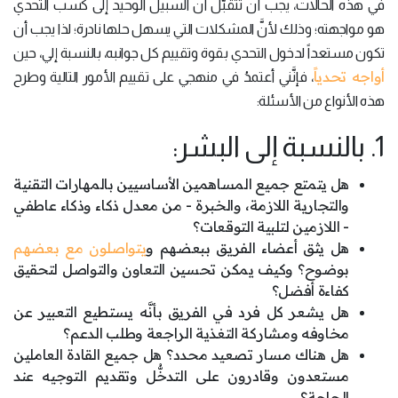
في هذه الحالات، يجب أن تتقبَّل أنَّ السبيل الوحيد إلى كسب التحدي
هو مواجهته؛ وذلك لأنَّ المشكلات التي يسهل حلها نادرة؛ لذا يجب أن
تكون مستعداً لدخول التحدي بقوة وتقييم كل جوانبه، بالنسبة إلي، حين
أواجه تحدياً
، فإنَّني أعتمدُ في منهجي على تقييم الأمور التالية وطرح
هذه الأنواع من الأسئلة:
1. بالنسبة إلى البشر:
هل يتمتع جميع المساهمين الأساسيين بالمهارات التقنية
والتجارية اللازمة، والخبرة - من معدل ذكاء وذكاء عاطفي
- اللازمين لتلبية التوقعات؟
هل يثق أعضاء الفريق ببعضهم و
يتواصلون مع بعضهم
بوضوح؟ وكيف يمكن تحسين التعاون والتواصل لتحقيق
كفاءة أفضل؟
هل يشعر كل فرد في الفريق بأنَّه يستطيع التعبير عن
مخاوفه ومشاركة التغذية الراجعة وطلب الدعم؟
هل هناك مسار تصعيد محدد؟ هل جميع القادة العاملين
مستعدون وقادرون على التدخُّل وتقديم التوجيه عند
الحاجة؟