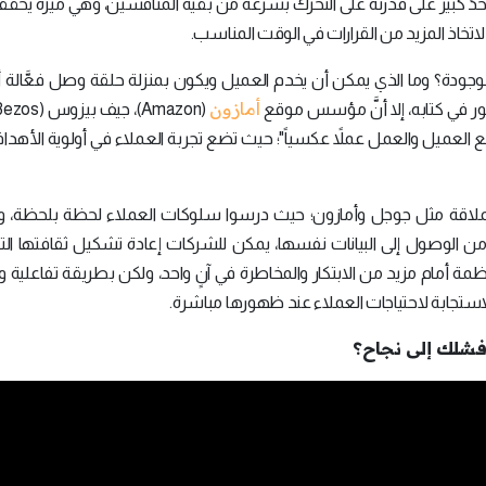
د إلى حدٍّ كبير على قدرته على التحرك بسرعة من بقية المنافسين، وهي ميزة يحققها
تخاذ المزيد من القرارات في الوقت المناسب.
الموجودة؟ وما الذي يمكن أن يخدم العميل ويكون بمنزلة حلقة وصل فعَّالة 
أمازون
ر في كتابه، إلا أنَّ مؤسس موقع
دء مع العميل والعمل عملاً عكسياً"؛ حيث تضع تجربة العملاء في أولوية الأهداف
 عملاقة مثل جوجل وأمازون؛ حيث درسوا سلوكات العملاء لحظة بلحظة، و
الوصول إلى البيانات نفسها، يمكن للشركات إعادة تشكيل ثقافتها الت
مة أمام مزيد من الابتكار والمخاطرة في آنٍ واحد، ولكن بطريقة تفاعلية 
لاستجابة لاحتياجات العملاء عند ظهورها مباشرة.
 فشلك إلى نجاح؟