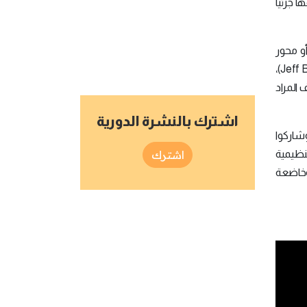
 جزئياً
أو محور
(Amazon)، جيف بيزوس (Jeff Bezos)،
 المراد
اشترك بالنشرة الدورية
شاركوا
نظيمية
اشترك
وخاضعة