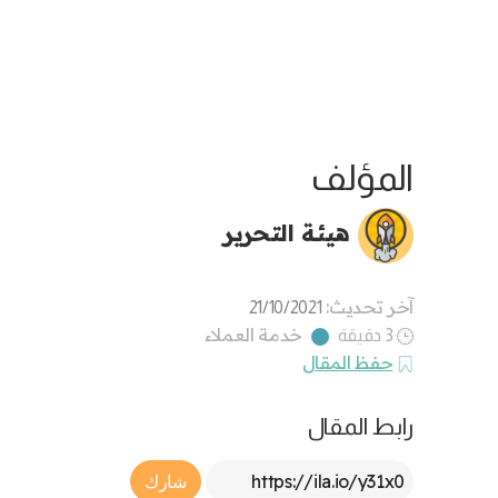
المؤلف
هيئة التحرير
آخر تحديث:
21/10/2021
خدمة العملاء
3 دقيقة
حفظ المقال
رابط المقال
Article Link
شارك