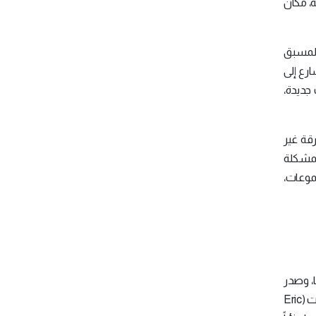
ة، مكان
لمسبق
ارع إلى
جديدة،
رقة غير
للمشكلة
موعات،
ا، وصدر
كتاب عام 2014 بعنوان كيف تعمل جوجل (How Google Works)؛ حيث وضَّح فيه المدير التنفيذي السابق لشركة جوجل إريك شميدت (Eric