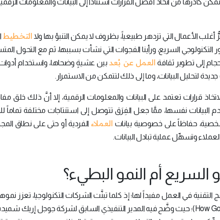
ِن كادرها من اتخاذ أفضل القرارات استناداً إلى البيانات والمعلومات الرقمي
التخطيط
ُّ أغلب الأعمال التي تزدهر طبيعياً، بظروف لا يمكن التنبؤ بها ولا
ا
ور التكنولوجي السريع، ورأينا الفجوات التي نشأت بسببها، ثم مع التحول المتس
العمل عن بُعد
جام إلى تطوير ثقافة
بين عشيةٍ وضحاها، واستخدام أدوات 
اذ قرارات تعتمد على البيانات والمعلومات الرقمية، إلا أنَّ ذلك خلق مفا
م البيانات نفسها، ممَّا جعل الفِرَق تتوصل إلى استنتاجات مختلفة تماماً 
العملاء
لشخصية، حفاظاً على خصوصية بيانات
الفردية أو حتى على نطاق المج
ملاء وتسهِّل عملية تبادل البيانات.
و السريع أم النمو البطيء؟
لتقنية في العمل مفيداً لها؛ إذ كلما تبنَّت الشركات التكنولوجيا، تعزز نموه