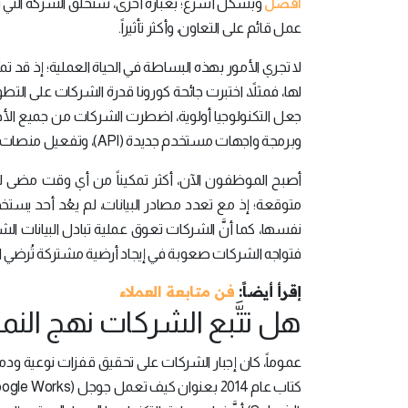
أفضل
وبشكل أسرع؛ بعبارة أخرى، ستخلق الشركة التي تمكّ
عمل قائم على التعاون، وأكثر تأثيراً.
لا تجري الأمور بهذه البساطة في الحياة العملية؛ إذ قد تمر
لها، فمثلاً، اختبرت جائحة كورونا قدرة الشركات على التط
جعل التكنولوجيا أولوية، اضطرت الشركات من جميع الأح
وبرمجة واجهات مستخدم جديدة (API)، وتفعيل منصات جديدة لتحليل البيانات، وما إلى ذلك لتتمكن من الاستمرار.
أصبح الموظفون الآن، أكثر تمكيناً من أي وقت مضى لاتخ
متوقعة؛ إذ مع تعدد مصادر البيانات، لم يعُد أحد يستخد
نفسها، كما أنَّ الشركات تعوق عملية تبادل البيانات ا
فتواجه الشركات صعوبة في إيجاد أرضية مشتركة تُرضي الع
إقرأ أيضاً:
فن متابعة العملاء
هل تتَّبع الشركات نهج النم
عموماً، كان إجبار الشركات على تحقيق قفزات نوعية ودمج ا