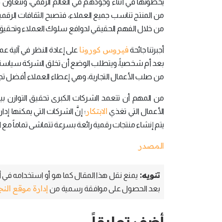
يخطونها في أثناء وجودهم في العالم الرقمي، وتتعاون ف
من المنتج تناسب جميع العملاء، فتصبح الثقافات الرقمي
من خلال الفهم الحقيقي لدوافع سلوك العملاء وتحقيق
فيروس كورونا
أجبرتنا جائحة
على إعادة النظر في آلية عمل
بعد أم شخصياً، ويتطلب الوضع أن تخلق الشركة سياسته
من صلب الأعمال التجارية، وهي إعطاء العملاء أفضل تج
من المهم أن تتعمد الشركات الكبرى تحقيق التوازن بي
الابتكار
الأعمال التي تغذي
؛ إنَّ الشركات التي يمكنها إ
يتم إنشاء منتجات رقمية رائعة بسرعة تتماشى تماماً مع اح
المصدر
تنويه:
يمنع نقل هذا المقال كما هو أو استخدامه في أي
إدارة موقع الن
بعد الحصول على موافقة رسمية من
أضف تعليقاً