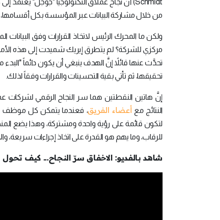
Schmidt) أنَّ نجاح عملاق التكنولوجيا "جوجل" يعتم
من خلال مشاركة البيانات عبر المؤسسة بكل أقسامها، لا
ولكن ما المحرك الرئيس لاتخاذ القرارات وفق البيانات 
مركزي للشركة؟ لم يتطرق إيريك شميدت إلى هذه الأمو
تحدَّث عنها قائلاً إنَّ الهدف ينبغي أن يكون دائماً "الب
تحقيقها، ثم تأتي بقية التحسينات والقرارات وفقاً لذلك.
إنَّ هاتين النقطتين هما سر النجاح الرقمي لشركات
أعضاء الفريق
النتائج مع
، فعندما يتمكن كل موظف من 
لتكون قائمة على رؤية واحدة ومشتركة، وهذا يضع المنظ
للرقاب، وما يهم هو القدرة على اتخاذ إجراءات سريعة، وا
شاهد بالفديو: الاخفاق سرّ النجاح... كيف تحول