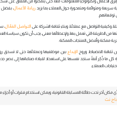
ِرق الأعمال وتكنولوجيا المعلومات معاً، حتى يتمكنوا من الاتفاق على نسخ
ريادة الأعمال
ة سريعة ومتوائمة ومتمحورة حول العملاء بما يزيد
، بفضل ت
 توقعاتهم.
التواصل الفعَّال
نا، وكيفية التواصل مع عملائنا، وبناء ثقافة الشركة على
، س
ا من الطريقة التي تعمل بها، ولإعطائها معنى، يجب أن تكون سياسة العمل
ربة ممكنة وأفضل المنتجات الممكنة.
الإبداع
ن ثقافة الانضباط وروح
بين موظفيها وعملائها، حتى لا تسحق روح
دارة كل ما ذُكِر آنفاً، ستجد نفسها على استعداد لقيادة صناعاتها إلى عصر جد
تياجات العملاء.
 مكان آخر تحت طائلة المساءلة القانونية، ويمكن استخدام فقرات أو أجزاء م
جاح نت