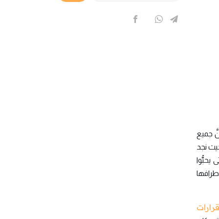
َّ جميع
حيث نجد
يحبُّوا
أطرافها
قرارات