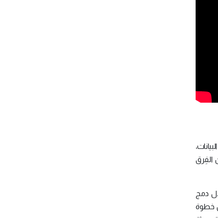
بيانات،
 الفِرق
ال دمج
لاء في كل خطوة