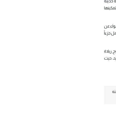
ة حديثة
مكينها
واء عن
 جزءاً
 ريادة
يد، حيث
نه