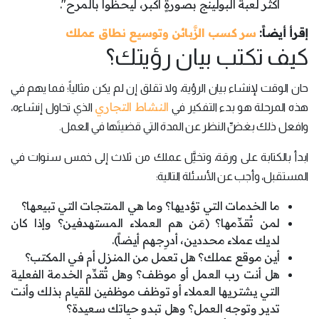
أكثر لعبة البولينج بصورةٍ أكبر، ليحظوا بالمرح".
إقرأ أيضاً:
سر كسب الزَّبائن وتوسيع نطاق عملك
كيف تكتب بيان رؤيتك؟
حان الوقت لإنشاء بيان الرؤية، ولا تقلق إن لم يكن مثالياً؛ فما يهم في
النشاط التجاري
هذه المرحلة هو بدء التفكير في
الذي تحاول إنشاءه،
وافعل ذلك بغضِّ النظر عن المدة التي قضيتَها في العمل.
ابدأ بالكتابة على ورقة، وتخيَّل عملك من ثلاث إلى خمس سنوات في
المستقبل، وأجب عن الأسئلة التالية:
ما الخدمات التي تؤديها؟ وما هي المنتجات التي تبيعها؟
لمن تُقدِّمها؟ (مَن هم العملاء المستهدفين؟ وإذا كان
لديك عملاء محددين، أدرِجهم أيضاً).
أين موقع عملك؟ هل تعمل من المنزل أم في المكتب؟
هل أنت رب العمل أو موظف؟ وهل تُقدِّم الخدمة الفعلية
التي يشتريها العملاء أو توظف موظفين للقيام بذلك وأنت
تدير وتوجه العمل؟ وهل تبدو حياتك سعيدة؟