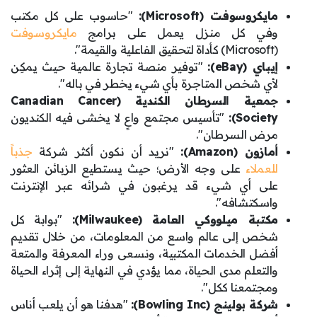
مايكروسوفت (Microsoft):
"حاسوب على كل مكتب
وفي كل منزل يعمل على برامج
مايكروسوفت
(Microsoft) كأداة لتحقيق الفاعلية والقيمة".
إيباي (eBay):
"توفير منصة تجارة عالمية حيث يمكِن
لأي شخص المتاجرة بأي شيء يخطر في باله".
جمعية السرطان الكندية (Canadian Cancer
Society):
"تأسيس مجتمع واعٍ لا يخشى فيه الكنديون
مرض السرطان".
أمازون (Amazon):
"نريد أن نكون أكثر شركة
جذباً
للعملاء
على وجه الأرض؛ حيث يستطيع الزبائن العثور
على أي شيء قد يرغبون في شرائه عبر الإنترنت
واسكتشافه".
مكتبة ميلووكي العامة (Milwaukee):
"بوابة كل
شخص إلى عالم واسع من المعلومات، من خلال تقديم
أفضل الخدمات المكتبية، ونسعى وراء المعرفة والمتعة
والتعلم مدى الحياة، مما يؤدي في النهاية إلى إثراء الحياة
ومجتمعنا ككل".
شركة بولينج (Bowling Inc):
"هدفنا هو أن يلعب أناس