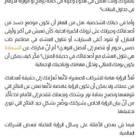
بمفردك وأنت تعمل في هدوء وعزلة في كتابة برامج أو موازنة الأرقام
في جداول البيانات؟
وأما في حياتك الشخصية، هل من الهام أن تكون موضع حسد من
أصدقائك وجيرانك على ثروتك الكبيرة الجلية، كأن تعيش في أكبر وأرقى
المنازل، أو تقود أغلى السيارات، أو تتناول العشاء في مطاعم ذات
السعادة
خمس نجوم أو تنضم إلى أفضل النوادي؟ أم أنَّ فكرتك عن
هي تناول العشاء مع أصدقائك في حديقة المنزل؟ فكِّر كيف يمكِن أن
يكون يومك المثالي، وتخيَّل مهامك وإنتاجيتك الإجمالية.
تُعَدُّ الرؤية هامة للشركات الصغيرة؛ لأنَّها تُعرِّفك إلى حقيقة أهدافك
من عملك، ولا يمكِن أن تكون الرؤية غامضة؛ لأنَّها تعلن عن النتائج التي
تتوقعها وتصبح بمثابة نور يرشدك ويجعلك تتقدم إلى الأمام؛ لذا تأكَّد
من أنَّ بيان الرؤية الخاص بشركتك يوضِّح بشكلٍ جيد النتائج التي تنوي
تحقيقها.
فيما يلي بعض الأمثلة على رسائل الرؤية الفاعلة لبعض الشركات
العالمية: