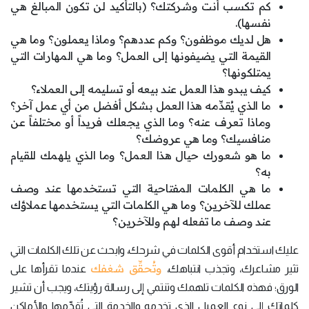
كم تكسب أنت وشركتك؟ (بالتأكيد لن تكون المبالغ هي
نفسها).
هل لديك موظفون؟ وكم عددهم؟ وماذا يعملون؟ وما هي
القيمة التي يضيفونها إلى العمل؟ وما هي المهارات التي
يمتلكونها؟
كيف يبدو هذا العمل عند بيعه أو تسليمه إلى العملاء؟
ما الذي يُقدِّمه هذا العمل بشكل أفضل من أي عمل آخر؟
وماذا تعرف عنه؟ وما الذي يجعلك فريداً أو مختلفاً عن
منافسيك؟ وما هي عروضك؟
ما هو شعورك حيال هذا العمل؟ وما الذي يلهمك للقيام
به؟
ما هي الكلمات المفتاحية التي تستخدمها عند وصف
عملك للآخرين؟ وما هي الكلمات التي يستخدمها عملاؤك
عند وصف ما تفعله لهم وللآخرين؟
عليك استخدام أقوى الكلمات في شرحك، وابحث عن تلك الكلمات التي
وتُحقِّق شغفك
تثير مشاعرك، وتجذب انتباهك،
عندما تقرأها على
الورق؛ فهذه الكلمات تلهمك وتنتمي إلى رسالة رؤيتك، ويجب أن تشير
كلماتك إلى نوع العميل الذي تخدمه والخدمة التي تُقدِّمها والأماكن