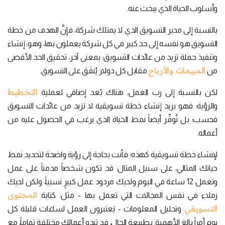
وأسلوب الحياة الذي يبحث عنه.
بالنسبة إلى مدير التسويق الذي لا يمتلك شركة، فإنَّ الهدف من خطة
التسويق هو نفسه إلى حد كبير في كل شركة يعملون بها، وهو: إنشاء
وتنفيذ حملة تزيد من عائدات التسويق؛ بمعنى آخر، تحقيق الحد الأقصى
المبيعات والأرباح
من
مقابل كل دولار يُنفَق على التسويق.
التخطيط
لكن بالنسبة إلى رب العمل، هناك بُعد إضافي لعملية
والرؤية؛ فهو يريد إنشاء خطة تسويقية لا تزيد من عائدات التسويق
فحسب؛ بل تُوفِّر أيضاً نمط الحياة الذي يرغب في الحصول عليه من
أعماله.
لإنشاء خطة تسويقية كهذه؛ فأنت بحاجة إلى رؤية واضحة لتحديد نمط
حياتك المثالي، على سبيل المثال: قد تكون شخصاً مدمناً على عمل
وتعمل 12 ساعة في اليوم ولديك مردود عمل كبيرٍ نسبياً، ولكن لديك
المحتوى
زملاء في نفس المجالات التي تعمل بها - مثل: كتابة
التسويقي
وتحليل المعلومات - يَعتبرون العمل لساعات قليلة كل
يوم أمراً بالغ الأهمية. بطبيعة الحال، قد تبدو أعمالك مختلفة تماماً، مع