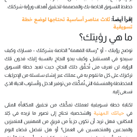
خطط التسويق الخاصة بك والمصممة لتحقيق أهداف ورؤية شركتك.
إقرأ أيضاً:
ثلاث عناصر أساسية تحتاجها لوضع خطة
تسويقية
ما هي رؤيتك؟
توضح رؤيتك - أو "رسالة المَهمة" الخاصة بشركتك - مسارك وكيف
سيبدو في المستقبل، وكيف يبدو النجاح بالنسبة إليك؛ فدون تلك
الرؤية، لن تعرف متى تُحقِّق ذلك النجاح، حيث تعيد خطة التسويق
تركيزك على كل ما تقوم به في عملك عبر إنشاء سلسلة من الإجراءات
المخططة والمنسقة التي تُمكِّنك من توفير الدخل وأسلوب الحياة الذي
تسعى إليه.
لكتابة خطة تسويقية لعملك تمكِّنك من تحقيق المكافأة المثلى
حياتك المهنية
في
والشخصية؛ تحتاج إلى تصور ما تريده في كِلا
المكانين؛ فهل تريد أن تكون جزءاً من فريقٍ من المهنيين المتميزين
والمبدعين والمتحمسين في العمل؟ أو هل تفضل قضاء اليوم