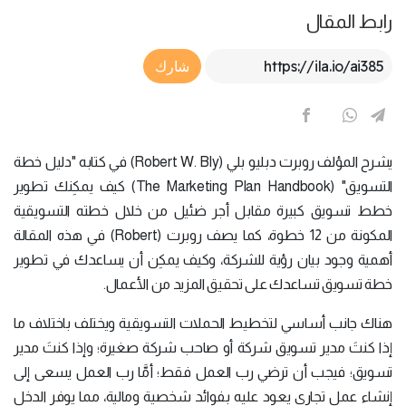
رابط المقال
Article Link
شارك
يشرح المؤلف روبرت دبليو بلي (Robert W. Bly) في كتابه "دليل خطة
التسويق" (The Marketing Plan Handbook) كيف يمكِنك تطوير
خطط تسويق كبيرة مقابل أجر ضئيل من خلال خطته التسويقية
المكونة من 12 خطوة، كما يصف روبرت (Robert) في هذه المقالة
أهمية وجود بيان رؤية للشركة، وكيف يمكِن أن يساعدك في تطوير
خطة تسويق تساعدك على تحقيق المزيد من الأعمال.
هناك جانب أساسي لتخطيط الحملات التسويقية ويختلف باختلاف ما
إذا كنتَ مدير تسويق شركة أو صاحب شركة صغيرة؛ وإذا كنتَ مدير
تسويق؛ فيجب أن ترضي رب العمل فقط؛ أمَّا رب العمل يسعى إلى
إنشاء عمل تجاري يعود عليه بفوائد شخصية ومالية، مما يوفر الدخل