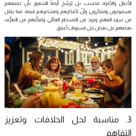
الأجيال والأفراد فحسب، بل يُرسّخ أيضاً الشعور بأن جميعهم
مسموعون ومقدَّرون، وأنّ لأفكارهم ومشاعرهم قيمة، مما يقلل
من سوء الفهم، ويزيد من الانسجام العائلي، ويُمكّنهم من التعرُّف
بعضهم على بعض على مستويات أعمق.
3. مناسبة لحل الخلافات وتعزيز
التفاهم