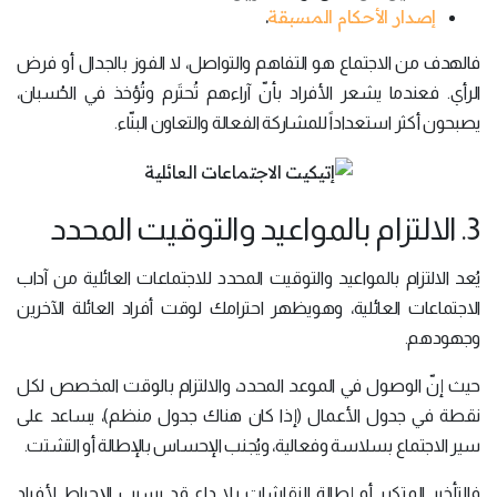
إصدار الأحكام المسبقة
.
فالهدف من الاجتماع هو التفاهم والتواصل، لا الفوز بالجدال أو فرض
الرأي. فعندما يشعر الأفراد بأنّ آراءهم تُحتَرم وتُؤخذ في الحُسبان،
يصبحون أكثر استعداداً للمشاركة الفعالة والتعاون البنّاء.
3. الالتزام بالمواعيد والتوقيت المحدد
يُعد الالتزام بالمواعيد والتوقيت المحدد للاجتماعات العائلية من آداب
الاجتماعات العائلية، وهويظهر احترامك لوقت أفراد العائلة الآخرين
وجهودهم.
حيث إنّ الوصول في الموعد المحدد، والالتزام بالوقت المخصص لكل
نقطة في جدول الأعمال (إذا كان هناك جدول منظم)، يساعد على
سير الاجتماع بسلاسة وفعالية، ويُجنب الإحساس بالإطالة أو التشتت.
فالتأخير المتكرر أو إطالة النقاشات بلا داعٍ قد يسبب الإحباط لأفراد