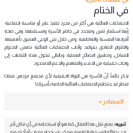
في الختام
الاجتماعات العائلية هي أكثر من مجرد تقليد عابر أو مناسبة اجتماعية؛
إنّها استثمار ثمين ومتجدد في حاضر الأسرة ومستقبلها، وفي صحة
أفرادها النفسية والعاطفية. ومن خلال تبني الوعي العميق بأهميتها،
والالتزام الصادق بقواعد وآداب الاجتماعات العائلية نضمن الاحترام
المتبادل، وتطبيق النصائح العملية، وبالتالي تتحول هذه اللقاءات إلى
واحات حقيقية من الدفء، والتفاهم، والدعم اللامحدود.
تذكر دائماً، أنّ الأسرة هي النواة الحقيقية لأي مجتمع مزدهر، فماذا
تنتظر لبدء تنظيم الاجتماعات العائلية الخاصة بأسرتك!
المصادر +
تنويه:
يمنع نقل هذا المقال كما هو أو استخدامه في أي مكان آخر
تحت طائلة المساءلة القانونية، ويمكن استخدام فقرات أو أجزاء منه