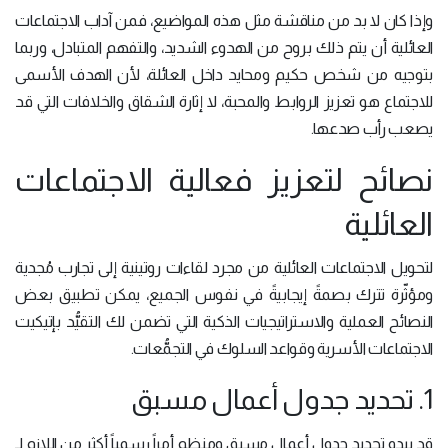
وإذا كان لا بد من مناقشة مثل هذه المواضيع، فمن آداب الاجتماعات
العائلية أن يتم ذلك بروح من الهدوء الشديد، والتفهم المتبادل، وربما
بتوجيه من شخص حكيم ومحايد داخل العائلة، لأن الهدف الأسمى
للاجتماع هو تعزيز الروابط والمحبة، لا إثارة الشقاق والخلافات التي قد
يصعب رأب صدعها.
نصائح لتعزيز فعالية الاجتماعات
العائلية
لتحويل الاجتماعات العائلية من مجرد لقاءات روتينية إلى تجارب مُجدية
ومؤثّرة تترك بصمةً إيجابيةً في نفوس الجميع، يمكن تطبيق بعض
النصائح العملية والاستراتيجيات الذكية التي تضمن لك التقيُّد بإتيكيت
الاجتماعات الأسرية وقواعد السلوك في التجمُّعات.
1. تحديد جدول أعمال مسبق
قد يبدو تحديد جدول أعمال مسبق ومنظم أمراً رسمياً أكثر من اللازم لـ