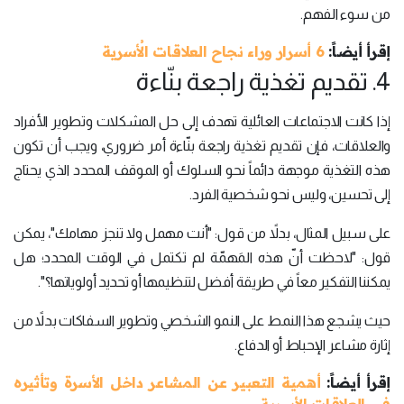
من سوء الفهم.
إقرأ أيضاً:
6 أسرار وراء نجاح العلاقات الأُسرية
4. تقديم تغذية راجعة بنّاءة
إذا كانت الاجتماعات العائلية تهدف إلى حل المشكلات وتطوير الأفراد
والعلاقات، فإن تقديم تغذية راجعة بنّاءة أمر ضروري، ويجب أن تكون
هذه التغذية موجهة دائماً نحو السلوك أو الموقف المحدد الذي يحتاج
إلى تحسين، وليس نحو شخصية الفرد.
على سبيل المثال، بدلاً من قول: "أنت مهمل ولا تنجز مهامك"، يمكن
قول: "لاحظت أنّ هذه المَهمّة لم تكتمل في الوقت المحدد؛ هل
يمكننا التفكير معاً في طريقة أفضل لتنظيمها أو تحديد أولوياتها؟".
حيث يشجع هذا النمط على النمو الشخصي وتطوير السفاكات بدلاً من
إثارة مشاعر الإحباط أو الدفاع.
إقرأ أيضاً:
أهمية التعبير عن المشاعر داخل الأسرة وتأثيره
في العلاقات الأسرية